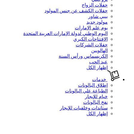
حفلات الزواج
حفلات الكشف عن جنس المولود
بيبي شاور
مولود جديد
يوم علم الإمارات
اليوم الوطني لدولة الإمارات العربية المتحدة
الافتتاحات الكبري
حفلات الشركات
الهالويين
الكريسماس ورأس السنة
عيد الحب
إظهار الكل
خدمات
إطلاق البالونات
الطباعة علي البالونات
خيام للإيجار
نفخ البالونات
ستاندات وخلفيات للإيجار
إظهار الكل