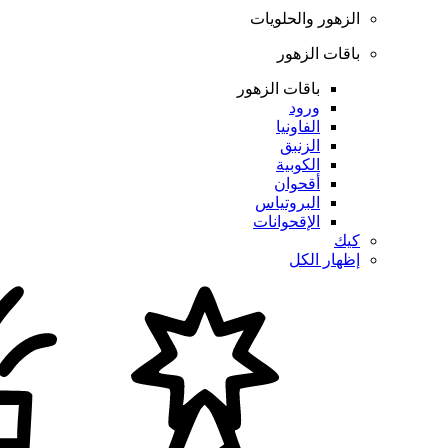
الزهور والحلويات
باقات الزهور
باقات الزهور
ورود
الفاونيا
الزنبق
الكوبية
أقحوان
البروتياس
الإقحوانات
كيك
إظهار الكل