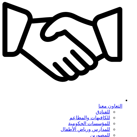
التعاون معنا
للفنادق
للكافيهات والمطاعم
للمؤسسات الحكومية
للمدارس ورياض الأطفال
للمصورين