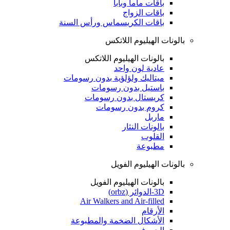
باقات ماما وبابا
باقات الزواج
باقات الكريسماس ورأس السنة
بالونات الهيليوم اللاتكس
بالونات الهيليوم اللاتكس
عادية لون واحد
ميتاليك ولؤلؤية بدون رسومات
باستيل بدون رسومات
كريستال بدون رسومات
كروم بدون رسومات
ماربل
بالونات النثار
القلوب
مطبوعة
بالونات الهيليوم الفويل
بالونات الهيليوم الفويل
3D-الدوائر (orbz)
Air Walkers and Air-filled
الأرقام
الأشكال الضخمة والمطبوعة