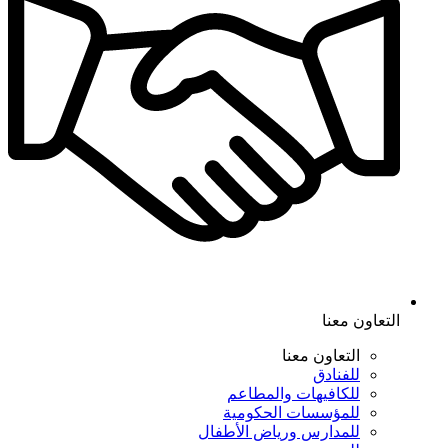
التعاون معنا
التعاون معنا
للفنادق
للكافيهات والمطاعم
للمؤسسات الحكومية
للمدارس ورياض الأطفال