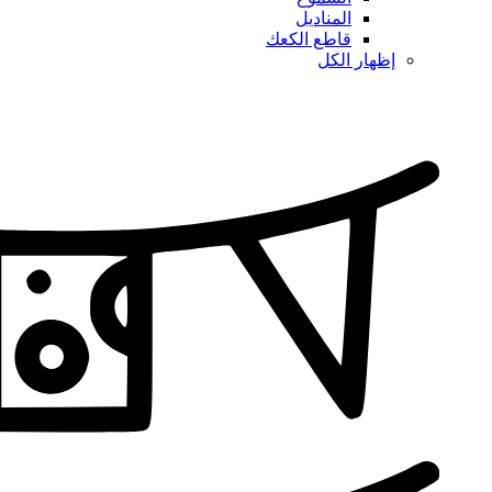
المناديل
قاطع الكعك
إظهار الكل