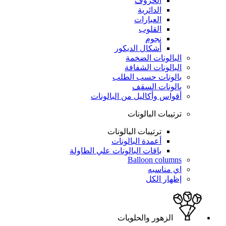
الحروف
الدائرية
العبارات
القلوب
نجوم
أشكال الديكور
البالونات الضخمة
البالونات الشفافة
بالونات حسب الطلب
بالونات السقف
أقواس وأكاليل من البالونات
ترتيبات البالونات
ترتيبات البالونات
أعمدة البالونات
باقات البالونات علي الطاولة
Balloon columns
اي مناسبه
إظهار الكل
الزهور والحلويات