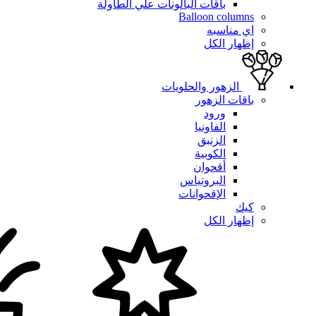
باقات البالونات علي الطاولة
Balloon columns
اي مناسبه
إظهار الكل
الزهور والحلويات
باقات الزهور
ورود
الفاونيا
الزنبق
الكوبية
أقحوان
البروتياس
الإقحوانات
كيك
إظهار الكل