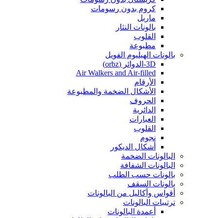
كروم بدون رسومات
ماربل
بالونات النثار
القلوب
مطبوعة
بالونات الهيليوم الفويل
3D-الدوائر (orbz)
Air Walkers and Air-filled
الأرقام
الأشكال الضخمة والمطبوعة
الحروف
الدائرية
العبارات
القلوب
نجوم
أشكال الديكور
البالونات الضخمة
البالونات الشفافة
بالونات حسب الطلب
بالونات السقف
أقواس وأكاليل من البالونات
ترتيبات البالونات
أعمدة البالونات