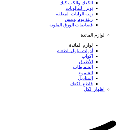
الكعك والكب كيك
توبرز للبالونات
زينة الرايات المعلقة
زينة بوم بومس
قصاصات الورق الملونة
لوازم المائدة
لوازم المائدة
أدوات تناول الطعام
أكواب
الأطباق
الشفاطات
الشموع
المناديل
قاطع الكعك
إظهار الكل