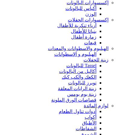
إكسسوارات البالونات
أكياس للبالونات
الوزن
إكسسوارات الحفلات
أزياء تنكرية للأطفال
بنياتا للأطفال
زمارة أطفال
قبعات
الهيليوم والاسطوانات والمعدات
الهيليوم و الإسطوانات
زينة للحفلات
Tassel للبالونات
أكاليل من البالونات
الكعك والكب كيك
توبرز للبالونات
زينة الرايات المعلقة
زينة بوم بومس
قصاصات الورق الملونة
لوازم المائدة
أدوات تناول الطعام
أكواب
الأطباق
الشفاطات
الشموع