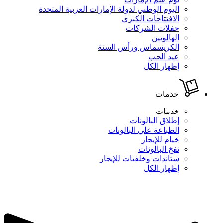
اليوم الوطني لدولة الإمارات العربية المتحدة
الافتتاحات الكبري
حفلات الشركات
الهالويين
الكريسماس ورأس السنة
عيد الحب
إظهار الكل
خدمات
خدمات
إطلاق البالونات
الطباعة علي البالونات
خيام للإيجار
نفخ البالونات
ستاندات وخلفيات للإيجار
إظهار الكل