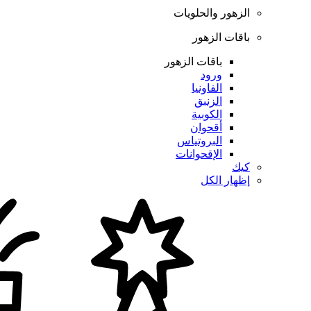
الزهور والحلويات
باقات الزهور
باقات الزهور
ورود
الفاونيا
الزنبق
الكوبية
أقحوان
البروتياس
الإقحوانات
كيك
إظهار الكل