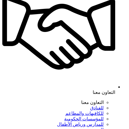
التعاون معنا
التعاون معنا
للفنادق
للكافيهات والمطاعم
للمؤسسات الحكومية
للمدارس ورياض الأطفال