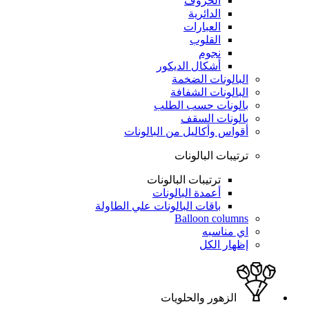
الحروف
الدائرية
العبارات
القلوب
نجوم
أشكال الديكور
البالونات الضخمة
البالونات الشفافة
بالونات حسب الطلب
بالونات السقف
أقواس وأكاليل من البالونات
ترتيبات البالونات
ترتيبات البالونات
أعمدة البالونات
باقات البالونات علي الطاولة
Balloon columns
اي مناسبه
إظهار الكل
الزهور والحلويات