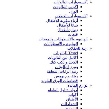
إكسسوارات البالونات
أكياس للبالونات
الوزن
إكسسوارات الحفلات
أزياء تنكرية للأطفال
بنياتا للأطفال
زمارة أطفال
قبعات
الهيليوم والاسطوانات والمعدات
الهيليوم و الإسطوانات
زينة للحفلات
Tassel للبالونات
أكاليل من البالونات
الكعك والكب كيك
توبرز للبالونات
زينة الرايات المعلقة
زينة بوم بومس
قصاصات الورق الملونة
لوازم المائدة
أدوات تناول الطعام
أكواب
الأطباق
الشفاطات
الشموع