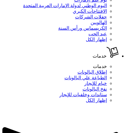
اليوم الوطني لدولة الإمارات العربية المتحدة
الافتتاحات الكبري
حفلات الشركات
الهالويين
الكريسماس ورأس السنة
عيد الحب
إظهار الكل
خدمات
خدمات
إطلاق البالونات
الطباعة علي البالونات
خيام للإيجار
نفخ البالونات
ستاندات وخلفيات للإيجار
إظهار الكل