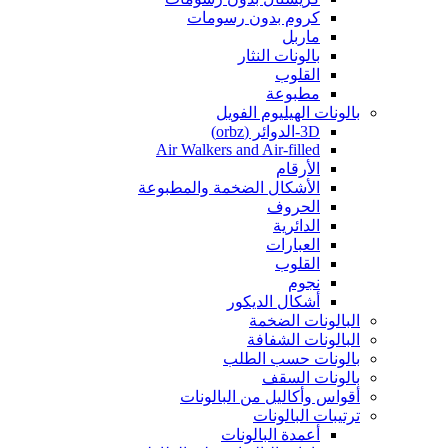
كروم بدون رسومات
ماربل
بالونات النثار
القلوب
مطبوعة
بالونات الهيليوم الفويل
3D-الدوائر (orbz)
Air Walkers and Air-filled
الأرقام
الأشكال الضخمة والمطبوعة
الحروف
الدائرية
العبارات
القلوب
نجوم
أشكال الديكور
البالونات الضخمة
البالونات الشفافة
بالونات حسب الطلب
بالونات السقف
أقواس وأكاليل من البالونات
ترتيبات البالونات
أعمدة البالونات