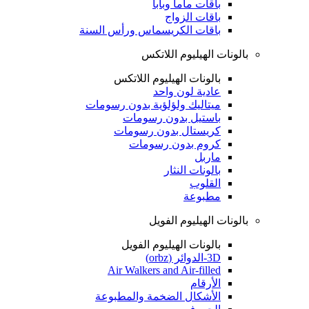
باقات ماما وبابا
باقات الزواج
باقات الكريسماس ورأس السنة
بالونات الهيليوم اللاتكس
بالونات الهيليوم اللاتكس
عادية لون واحد
ميتاليك ولؤلؤية بدون رسومات
باستيل بدون رسومات
كريستال بدون رسومات
كروم بدون رسومات
ماربل
بالونات النثار
القلوب
مطبوعة
بالونات الهيليوم الفويل
بالونات الهيليوم الفويل
3D-الدوائر (orbz)
Air Walkers and Air-filled
الأرقام
الأشكال الضخمة والمطبوعة