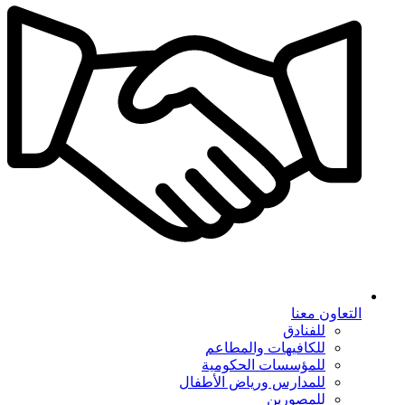
التعاون معنا
للفنادق
للكافيهات والمطاعم
للمؤسسات الحكومية
للمدارس ورياض الأطفال
للمصورين