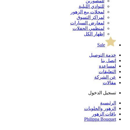
للمصورين
للنوادي الليلية
لمحلات بيع الزهور
لمراكز التسوق
لمعارض السيارات
لمنظمي الحفلات
إظهار الكل
Sale
خدمة التوصيل
إتصل بنا
لمساعدة
التعليقات
عن الشركة
مقالات
تسجيل الدخول
الرئيسية
الزهور والحلويات
باقات الزهور
Philippa Bouquet