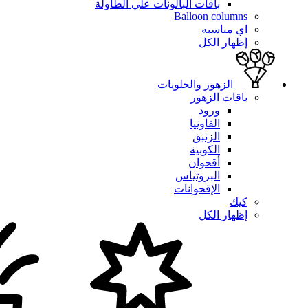
باقات البالونات علي الطاولة
Balloon columns
اي مناسبه
إظهار الكل
الزهور والحلويات
باقات الزهور
ورود
الفاونيا
الزنبق
الكوبية
أقحوان
البروتياس
الإقحوانات
كيك
إظهار الكل