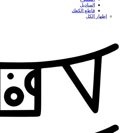
المناديل
قاطع الكعك
إظهار الكل