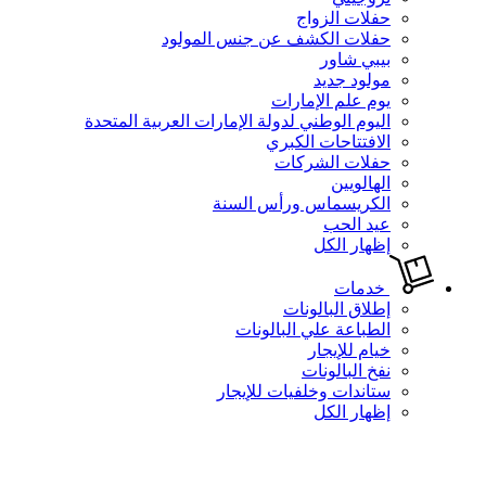
حفلات الزواج
حفلات الكشف عن جنس المولود
بيبي شاور
مولود جديد
يوم علم الإمارات
اليوم الوطني لدولة الإمارات العربية المتحدة
الافتتاحات الكبري
حفلات الشركات
الهالويين
الكريسماس ورأس السنة
عيد الحب
إظهار الكل
خدمات
إطلاق البالونات
الطباعة علي البالونات
خيام للإيجار
نفخ البالونات
ستاندات وخلفيات للإيجار
إظهار الكل