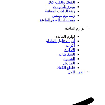
الكعك والكب كيك
توبرز للبالونات
زينة الرايات المعلقة
زينة بوم بومس
قصاصات الورق الملونة
لوازم المائدة
لوازم المائدة
أدوات تناول الطعام
أكواب
الأطباق
الشفاطات
الشموع
المناديل
قاطع الكعك
إظهار الكل