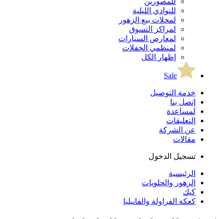
للمصورين
للنوادي الليلية
لمحلات بيع الزهور
لمراكز التسوق
لمعارض السيارات
لمنظمي الحفلات
إظهار الكل
Sale
خدمة التوصيل
إتصل بنا
لمساعدة
التعليقات
عن الشركة
مقالات
تسجيل الدخول
الرئيسية
الزهور والحلويات
كيك
كعكة الفراولة والفانيليا