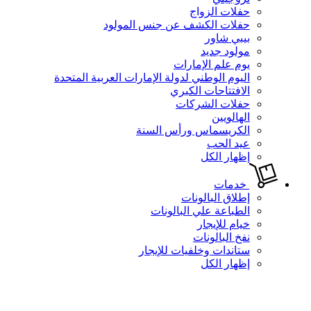
حفلات الزواج
حفلات الكشف عن جنس المولود
بيبي شاور
مولود جديد
يوم علم الإمارات
اليوم الوطني لدولة الإمارات العربية المتحدة
الافتتاحات الكبري
حفلات الشركات
الهالويين
الكريسماس ورأس السنة
عيد الحب
إظهار الكل
خدمات
إطلاق البالونات
الطباعة علي البالونات
خيام للإيجار
نفخ البالونات
ستاندات وخلفيات للإيجار
إظهار الكل