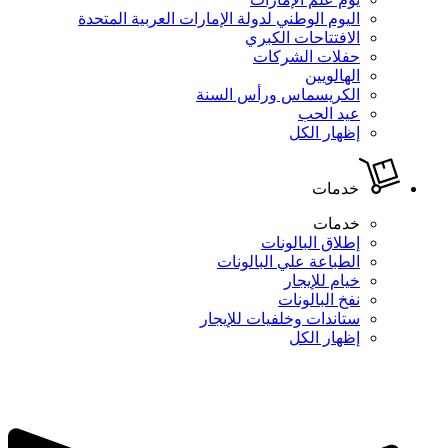
اليوم الوطني لدولة الإمارات العربية المتحدة
الافتتاحات الكبري
حفلات الشركات
الهالويين
الكريسماس ورأس السنة
عيد الحب
إظهار الكل
خدمات
خدمات
إطلاق البالونات
الطباعة علي البالونات
خيام للإيجار
نفخ البالونات
ستاندات وخلفيات للإيجار
إظهار الكل