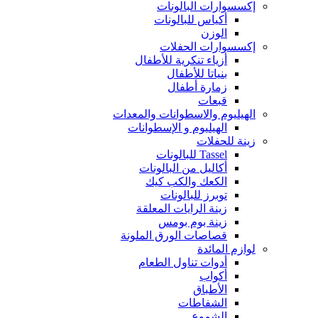
إكسسوارات البالونات
أكياس للبالونات
الوزن
إكسسوارات الحفلات
أزياء تنكرية للأطفال
بنياتا للأطفال
زمارة أطفال
قبعات
الهيليوم والاسطوانات والمعدات
الهيليوم و الإسطوانات
زينة للحفلات
Tassel للبالونات
أكاليل من البالونات
الكعك والكب كيك
توبرز للبالونات
زينة الرايات المعلقة
زينة بوم بومس
قصاصات الورق الملونة
لوازم المائدة
أدوات تناول الطعام
أكواب
الأطباق
الشفاطات
الشموع