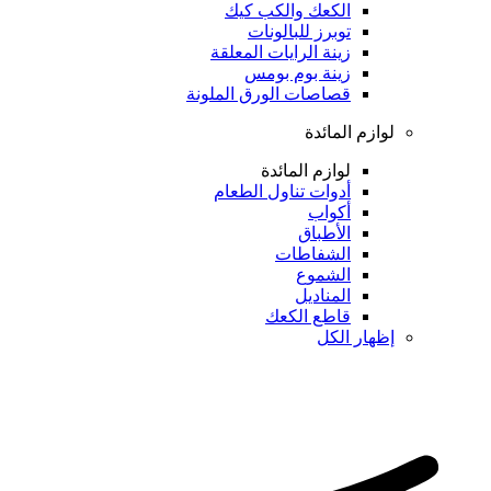
الكعك والكب كيك
توبرز للبالونات
زينة الرايات المعلقة
زينة بوم بومس
قصاصات الورق الملونة
لوازم المائدة
لوازم المائدة
أدوات تناول الطعام
أكواب
الأطباق
الشفاطات
الشموع
المناديل
قاطع الكعك
إظهار الكل