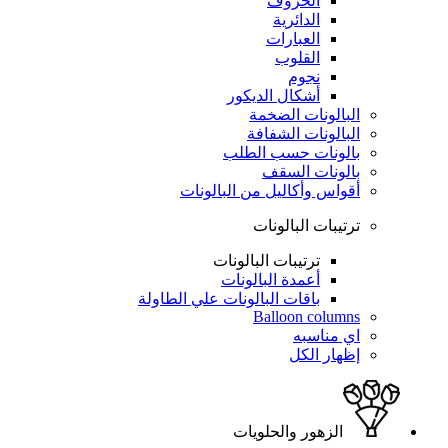
الحروف
الدائرية
العبارات
القلوب
نجوم
أشكال الديكور
البالونات الضخمة
البالونات الشفافة
بالونات حسب الطلب
بالونات السقف
أقواس وأكاليل من البالونات
ترتيبات البالونات
ترتيبات البالونات
أعمدة البالونات
باقات البالونات علي الطاولة
Balloon columns
اي مناسبه
إظهار الكل
الزهور والحلويات