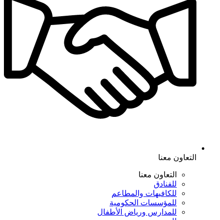
التعاون معنا
التعاون معنا
للفنادق
للكافيهات والمطاعم
للمؤسسات الحكومية
للمدارس ورياض الأطفال