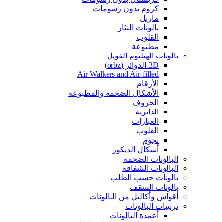
كروم بدون رسومات
ماربل
بالونات النثار
القلوب
مطبوعة
بالونات الهيليوم الفويل
3D-الدوائر (orbz)
Air Walkers and Air-filled
الأرقام
الأشكال الضخمة والمطبوعة
الحروف
الدائرية
العبارات
القلوب
نجوم
أشكال الديكور
البالونات الضخمة
البالونات الشفافة
بالونات حسب الطلب
بالونات السقف
أقواس وأكاليل من البالونات
ترتيبات البالونات
أعمدة البالونات