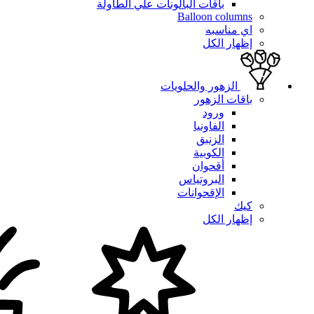
باقات البالونات علي الطاولة
Balloon columns
اي مناسبه
إظهار الكل
الزهور والحلويات
باقات الزهور
ورود
الفاونيا
الزنبق
الكوبية
أقحوان
البروتياس
الإقحوانات
كيك
إظهار الكل