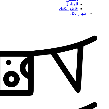
المناديل
قاطع الكعك
إظهار الكل