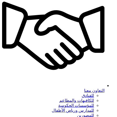
التعاون معنا
للفنادق
للكافيهات والمطاعم
للمؤسسات الحكومية
للمدارس ورياض الأطفال
للمصورين