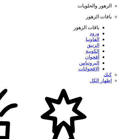
الزهور والحلويات
باقات الزهور
باقات الزهور
ورود
الفاونيا
الزنبق
الكوبية
أقحوان
البروتياس
الإقحوانات
كيك
إظهار الكل