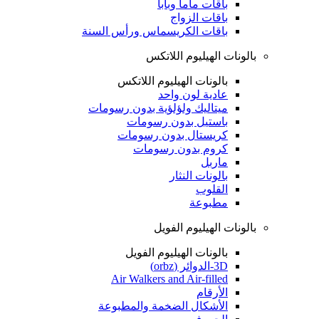
باقات ماما وبابا
باقات الزواج
باقات الكريسماس ورأس السنة
بالونات الهيليوم اللاتكس
بالونات الهيليوم اللاتكس
عادية لون واحد
ميتاليك ولؤلؤية بدون رسومات
باستيل بدون رسومات
كريستال بدون رسومات
كروم بدون رسومات
ماربل
بالونات النثار
القلوب
مطبوعة
بالونات الهيليوم الفويل
بالونات الهيليوم الفويل
3D-الدوائر (orbz)
Air Walkers and Air-filled
الأرقام
الأشكال الضخمة والمطبوعة