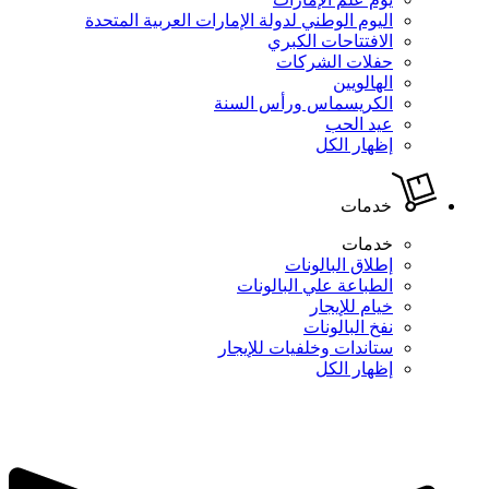
اليوم الوطني لدولة الإمارات العربية المتحدة
الافتتاحات الكبري
حفلات الشركات
الهالويين
الكريسماس ورأس السنة
عيد الحب
إظهار الكل
خدمات
خدمات
إطلاق البالونات
الطباعة علي البالونات
خيام للإيجار
نفخ البالونات
ستاندات وخلفيات للإيجار
إظهار الكل