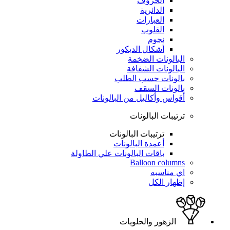
الحروف
الدائرية
العبارات
القلوب
نجوم
أشكال الديكور
البالونات الضخمة
البالونات الشفافة
بالونات حسب الطلب
بالونات السقف
أقواس وأكاليل من البالونات
ترتيبات البالونات
ترتيبات البالونات
أعمدة البالونات
باقات البالونات علي الطاولة
Balloon columns
اي مناسبه
إظهار الكل
الزهور والحلويات