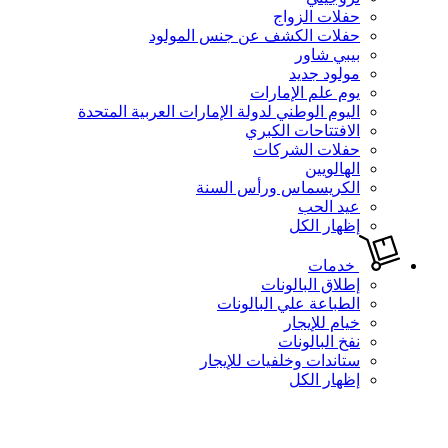
حفلات الزواج
حفلات الكشف عن جنس المولود
بيبي شاور
مولود جديد
يوم علم الإمارات
اليوم الوطني لدولة الإمارات العربية المتحدة
الافتتاحات الكبري
حفلات الشركات
الهالويين
الكريسماس ورأس السنة
عيد الحب
إظهار الكل
خدمات
إطلاق البالونات
الطباعة علي البالونات
خيام للإيجار
نفخ البالونات
ستاندات وخلفيات للإيجار
إظهار الكل