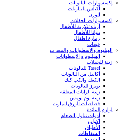
إكسسوارات البالونات
أكياس للبالونات
الوزن
إكسسوارات الحفلات
أزياء تنكرية للأطفال
بنياتا للأطفال
زمارة أطفال
قبعات
الهيليوم والاسطوانات والمعدات
الهيليوم و الإسطوانات
زينة للحفلات
Tassel للبالونات
أكاليل من البالونات
الكعك والكب كيك
توبرز للبالونات
زينة الرايات المعلقة
زينة بوم بومس
قصاصات الورق الملونة
لوازم المائدة
أدوات تناول الطعام
أكواب
الأطباق
الشفاطات
الشموع