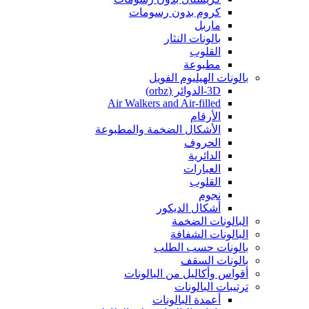
كروم بدون رسومات
ماربل
بالونات النثار
القلوب
مطبوعة
بالونات الهيليوم الفويل
3D-الدوائر (orbz)
Air Walkers and Air-filled
الأرقام
الأشكال الضخمة والمطبوعة
الحروف
الدائرية
العبارات
القلوب
نجوم
أشكال الديكور
البالونات الضخمة
البالونات الشفافة
بالونات حسب الطلب
بالونات السقف
أقواس وأكاليل من البالونات
ترتيبات البالونات
أعمدة البالونات