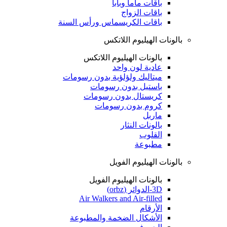
باقات ماما وبابا
باقات الزواج
باقات الكريسماس ورأس السنة
بالونات الهيليوم اللاتكس
بالونات الهيليوم اللاتكس
عادية لون واحد
ميتاليك ولؤلؤية بدون رسومات
باستيل بدون رسومات
كريستال بدون رسومات
كروم بدون رسومات
ماربل
بالونات النثار
القلوب
مطبوعة
بالونات الهيليوم الفويل
بالونات الهيليوم الفويل
3D-الدوائر (orbz)
Air Walkers and Air-filled
الأرقام
الأشكال الضخمة والمطبوعة