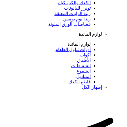
الكعك والكب كيك
توبرز للبالونات
زينة الرايات المعلقة
زينة بوم بومس
قصاصات الورق الملونة
لوازم المائدة
لوازم المائدة
أدوات تناول الطعام
أكواب
الأطباق
الشفاطات
الشموع
المناديل
قاطع الكعك
إظهار الكل