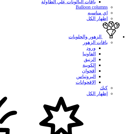
باقات البالونات علي الطاولة
Balloon columns
اي مناسبه
إظهار الكل
الزهور والحلويات
باقات الزهور
ورود
الفاونيا
الزنبق
الكوبية
أقحوان
البروتياس
الإقحوانات
كيك
إظهار الكل