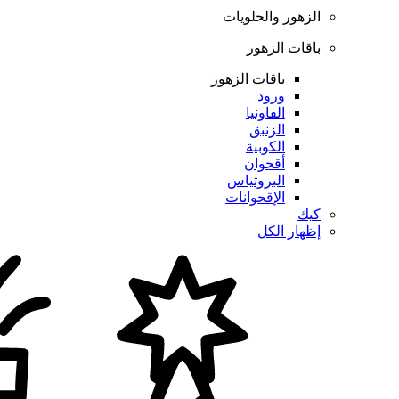
الزهور والحلويات
باقات الزهور
باقات الزهور
ورود
الفاونيا
الزنبق
الكوبية
أقحوان
البروتياس
الإقحوانات
كيك
إظهار الكل