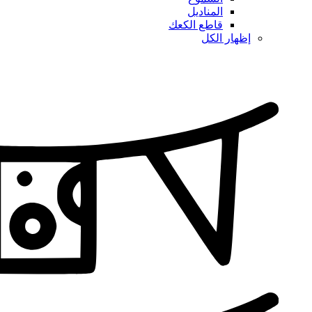
المناديل
قاطع الكعك
إظهار الكل