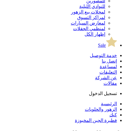
للمصورين
للنوادي الليلية
لمحلات بيع الزهور
لمراكز التسوق
لمعارض السيارات
لمنظمي الحفلات
إظهار الكل
Sale
خدمة التوصيل
إتصل بنا
لمساعدة
التعليقات
عن الشركة
مقالات
تسجيل الدخول
الرئيسية
الزهور والحلويات
كيك
فطيرة الجبن المخبوزة