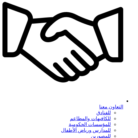
التعاون معنا
للفنادق
للكافيهات والمطاعم
للمؤسسات الحكومية
للمدارس ورياض الأطفال
للمصورين