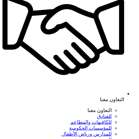
التعاون معنا
التعاون معنا
للفنادق
للكافيهات والمطاعم
للمؤسسات الحكومية
للمدارس ورياض الأطفال