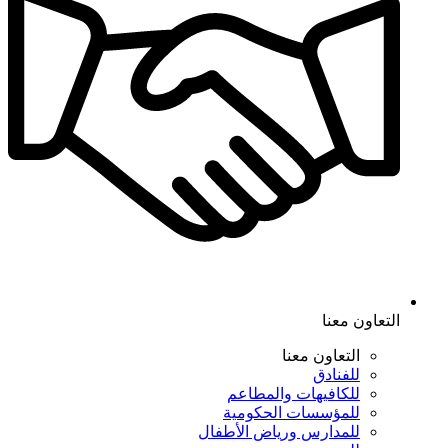
التعاون معنا
التعاون معنا
للفنادق
للكافيهات والمطاعم
للمؤسسات الحكومية
للمدارس ورياض الأطفال