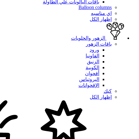
باقات البالونات علي الطاولة
Balloon columns
اي مناسبه
إظهار الكل
الزهور والحلويات
باقات الزهور
ورود
الفاونيا
الزنبق
الكوبية
أقحوان
البروتياس
الإقحوانات
كيك
إظهار الكل