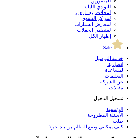
للمصورين
للنوادي الليلية
لمحلات بيع الزهور
لمراكز التسوق
لمعارض السيارات
لمنظمي الحفلات
إظهار الكل
Sale
خدمة التوصيل
إتصل بنا
لمساعدة
التعليقات
عن الشركة
مقالات
تسجيل الدخول
الرئيسية
الأسئلة المطروحة;
طلب
كيف يمكنني وضع النظام من بلد آخر?