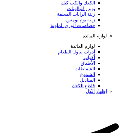
الكعك والكب كيك
توبرز للبالونات
زينة الرايات المعلقة
زينة بوم بومس
قصاصات الورق الملونة
لوازم المائدة
لوازم المائدة
أدوات تناول الطعام
أكواب
الأطباق
الشفاطات
الشموع
المناديل
قاطع الكعك
إظهار الكل