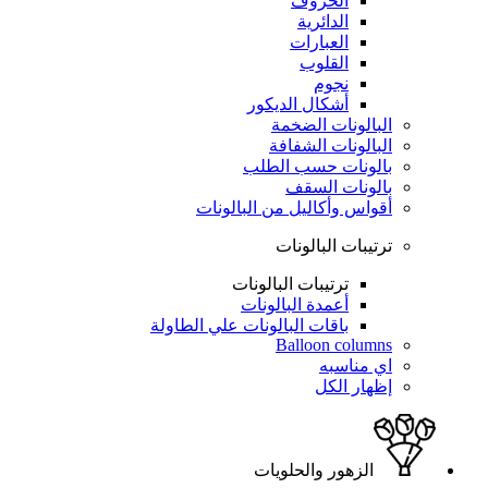
الحروف
الدائرية
العبارات
القلوب
نجوم
أشكال الديكور
البالونات الضخمة
البالونات الشفافة
بالونات حسب الطلب
بالونات السقف
أقواس وأكاليل من البالونات
ترتيبات البالونات
ترتيبات البالونات
أعمدة البالونات
باقات البالونات علي الطاولة
Balloon columns
اي مناسبه
إظهار الكل
الزهور والحلويات