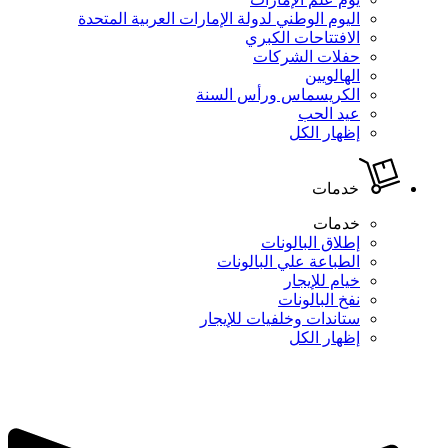
اليوم الوطني لدولة الإمارات العربية المتحدة
الافتتاحات الكبري
حفلات الشركات
الهالويين
الكريسماس ورأس السنة
عيد الحب
إظهار الكل
خدمات
خدمات
إطلاق البالونات
الطباعة علي البالونات
خيام للإيجار
نفخ البالونات
ستاندات وخلفيات للإيجار
إظهار الكل