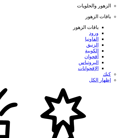
الزهور والحلويات
باقات الزهور
باقات الزهور
ورود
الفاونيا
الزنبق
الكوبية
أقحوان
البروتياس
الإقحوانات
كيك
إظهار الكل