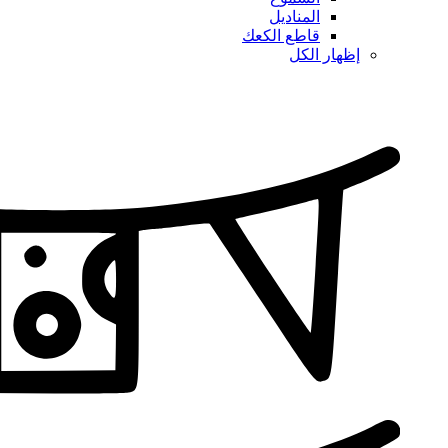
المناديل
قاطع الكعك
إظهار الكل