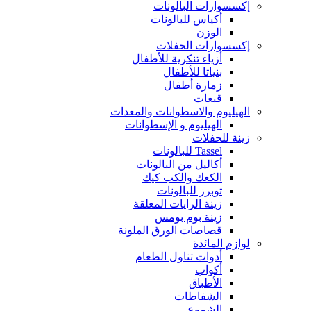
إكسسوارات البالونات
أكياس للبالونات
الوزن
إكسسوارات الحفلات
أزياء تنكرية للأطفال
بنياتا للأطفال
زمارة أطفال
قبعات
الهيليوم والاسطوانات والمعدات
الهيليوم و الإسطوانات
زينة للحفلات
Tassel للبالونات
أكاليل من البالونات
الكعك والكب كيك
توبرز للبالونات
زينة الرايات المعلقة
زينة بوم بومس
قصاصات الورق الملونة
لوازم المائدة
أدوات تناول الطعام
أكواب
الأطباق
الشفاطات
الشموع