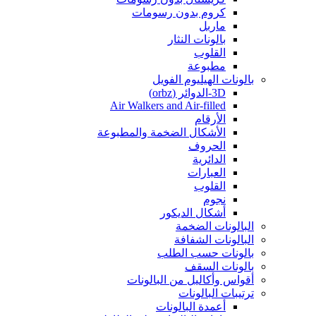
كروم بدون رسومات
ماربل
بالونات النثار
القلوب
مطبوعة
بالونات الهيليوم الفويل
3D-الدوائر (orbz)
Air Walkers and Air-filled
الأرقام
الأشكال الضخمة والمطبوعة
الحروف
الدائرية
العبارات
القلوب
نجوم
أشكال الديكور
البالونات الضخمة
البالونات الشفافة
بالونات حسب الطلب
بالونات السقف
أقواس وأكاليل من البالونات
ترتيبات البالونات
أعمدة البالونات