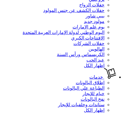
حفلات الزواج
حفلات الكشف عن جنس المولود
بيبي شاور
مولود جديد
يوم علم الإمارات
اليوم الوطني لدولة الإمارات العربية المتحدة
الافتتاحات الكبري
حفلات الشركات
الهالويين
الكريسماس ورأس السنة
عيد الحب
إظهار الكل
خدمات
إطلاق البالونات
الطباعة علي البالونات
خيام للإيجار
نفخ البالونات
ستاندات وخلفيات للإيجار
إظهار الكل