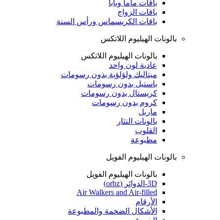
باقات ماما وبابا
باقات الزواج
باقات الكريسماس ورأس السنة
بالونات الهيليوم اللاتكس
بالونات الهيليوم اللاتكس
عادية لون واحد
ميتاليك ولؤلؤية بدون رسومات
باستيل بدون رسومات
كريستال بدون رسومات
كروم بدون رسومات
ماربل
بالونات النثار
القلوب
مطبوعة
بالونات الهيليوم الفويل
بالونات الهيليوم الفويل
3D-الدوائر (orbz)
Air Walkers and Air-filled
الأرقام
الأشكال الضخمة والمطبوعة