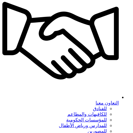
التعاون معنا
للفنادق
للكافيهات والمطاعم
للمؤسسات الحكومية
للمدارس ورياض الأطفال
للمصورين