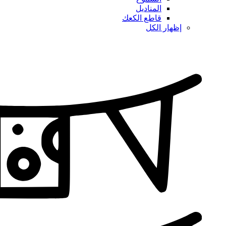
المناديل
قاطع الكعك
إظهار الكل