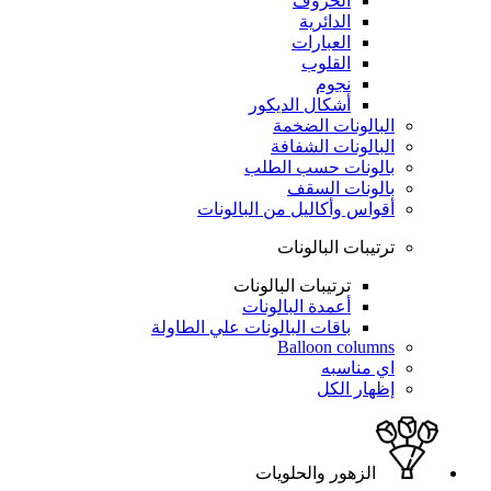
الحروف
الدائرية
العبارات
القلوب
نجوم
أشكال الديكور
البالونات الضخمة
البالونات الشفافة
بالونات حسب الطلب
بالونات السقف
أقواس وأكاليل من البالونات
ترتيبات البالونات
ترتيبات البالونات
أعمدة البالونات
باقات البالونات علي الطاولة
Balloon columns
اي مناسبه
إظهار الكل
الزهور والحلويات