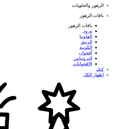
الزهور والحلويات
باقات الزهور
باقات الزهور
ورود
الفاونيا
الزنبق
الكوبية
أقحوان
البروتياس
الإقحوانات
كيك
إظهار الكل