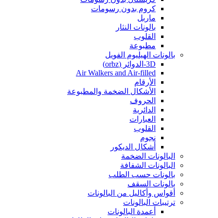
كروم بدون رسومات
ماربل
بالونات النثار
القلوب
مطبوعة
بالونات الهيليوم الفويل
3D-الدوائر (orbz)
Air Walkers and Air-filled
الأرقام
الأشكال الضخمة والمطبوعة
الحروف
الدائرية
العبارات
القلوب
نجوم
أشكال الديكور
البالونات الضخمة
البالونات الشفافة
بالونات حسب الطلب
بالونات السقف
أقواس وأكاليل من البالونات
ترتيبات البالونات
أعمدة البالونات