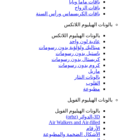
باقات ماما وبابا
باقات الزواج
باقات الكريسماس ورأس السنة
بالونات الهيليوم اللاتكس
بالونات الهيليوم اللاتكس
عادية لون واحد
ميتاليك ولؤلؤية بدون رسومات
باستيل بدون رسومات
كريستال بدون رسومات
كروم بدون رسومات
ماربل
بالونات النثار
القلوب
مطبوعة
بالونات الهيليوم الفويل
بالونات الهيليوم الفويل
3D-الدوائر (orbz)
Air Walkers and Air-filled
الأرقام
الأشكال الضخمة والمطبوعة