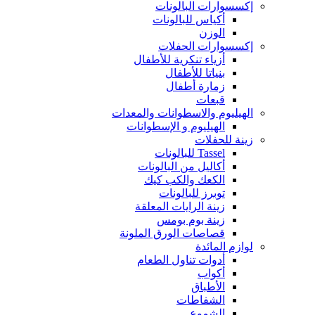
إكسسوارات البالونات
أكياس للبالونات
الوزن
إكسسوارات الحفلات
أزياء تنكرية للأطفال
بنياتا للأطفال
زمارة أطفال
قبعات
الهيليوم والاسطوانات والمعدات
الهيليوم و الإسطوانات
زينة للحفلات
Tassel للبالونات
أكاليل من البالونات
الكعك والكب كيك
توبرز للبالونات
زينة الرايات المعلقة
زينة بوم بومس
قصاصات الورق الملونة
لوازم المائدة
أدوات تناول الطعام
أكواب
الأطباق
الشفاطات
الشموع