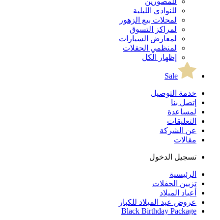
للمصورين
للنوادي الليلية
لمحلات بيع الزهور
لمراكز التسوق
لمعارض السيارات
لمنظمي الحفلات
إظهار الكل
Sale
خدمة التوصيل
إتصل بنا
لمساعدة
التعليقات
عن الشركة
مقالات
تسجيل الدخول
الرئيسية
تزيين الحفلات
أعياد الميلاد
عروض عيد الميلاد للكبار
Black Birthday Package