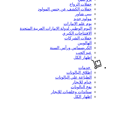
حفلات الزواج
حفلات الكشف عن جنس المولود
بيبي شاور
مولود جديد
يوم علم الإمارات
اليوم الوطني لدولة الإمارات العربية المتحدة
الافتتاحات الكبري
حفلات الشركات
الهالويين
الكريسماس ورأس السنة
عيد الحب
إظهار الكل
خدمات
إطلاق البالونات
الطباعة علي البالونات
خيام للإيجار
نفخ البالونات
ستاندات وخلفيات للإيجار
إظهار الكل