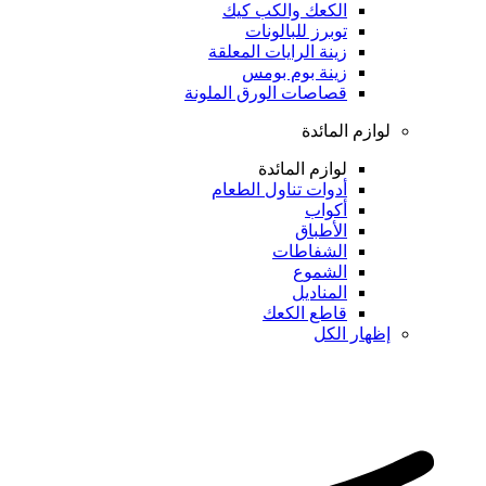
الكعك والكب كيك
توبرز للبالونات
زينة الرايات المعلقة
زينة بوم بومس
قصاصات الورق الملونة
لوازم المائدة
لوازم المائدة
أدوات تناول الطعام
أكواب
الأطباق
الشفاطات
الشموع
المناديل
قاطع الكعك
إظهار الكل