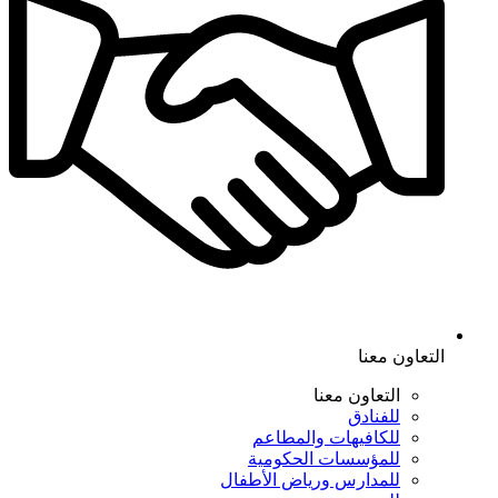
التعاون معنا
التعاون معنا
للفنادق
للكافيهات والمطاعم
للمؤسسات الحكومية
للمدارس ورياض الأطفال