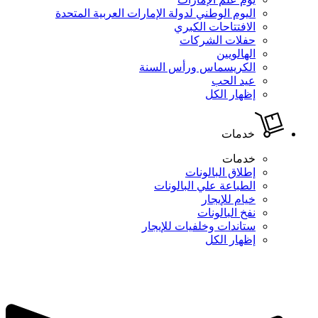
اليوم الوطني لدولة الإمارات العربية المتحدة
الافتتاحات الكبري
حفلات الشركات
الهالويين
الكريسماس ورأس السنة
عيد الحب
إظهار الكل
خدمات
خدمات
إطلاق البالونات
الطباعة علي البالونات
خيام للإيجار
نفخ البالونات
ستاندات وخلفيات للإيجار
إظهار الكل