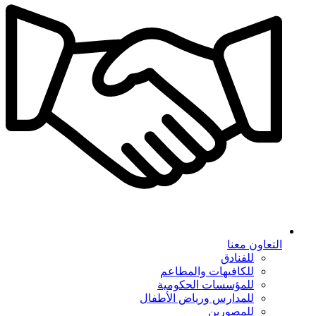
التعاون معنا
للفنادق
للكافيهات والمطاعم
للمؤسسات الحكومية
للمدارس ورياض الأطفال
للمصورين