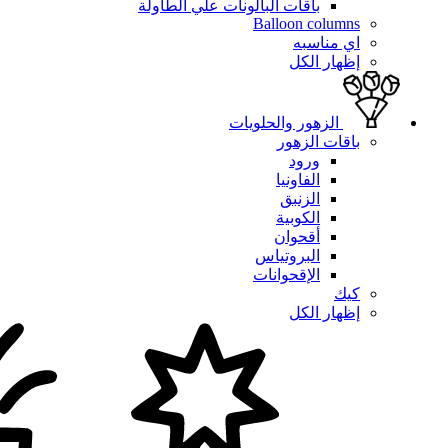
باقات البالونات علي الطاولة
Balloon columns
اي مناسبه
إظهار الكل
الزهور والحلويات
باقات الزهور
ورود
الفاونيا
الزنبق
الكوبية
أقحوان
البروتياس
الإقحوانات
كيك
إظهار الكل