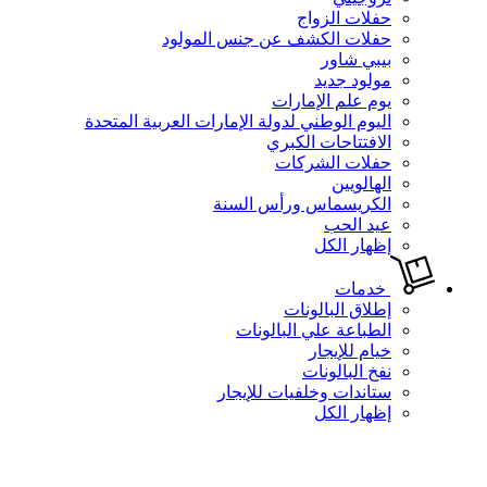
حفلات الزواج
حفلات الكشف عن جنس المولود
بيبي شاور
مولود جديد
يوم علم الإمارات
اليوم الوطني لدولة الإمارات العربية المتحدة
الافتتاحات الكبري
حفلات الشركات
الهالويين
الكريسماس ورأس السنة
عيد الحب
إظهار الكل
خدمات
إطلاق البالونات
الطباعة علي البالونات
خيام للإيجار
نفخ البالونات
ستاندات وخلفيات للإيجار
إظهار الكل