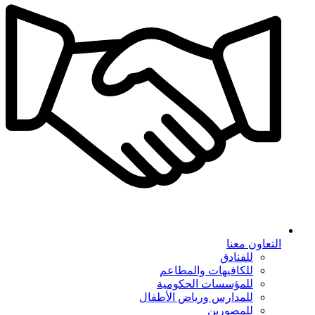
التعاون معنا
للفنادق
للكافيهات والمطاعم
للمؤسسات الحكومية
للمدارس ورياض الأطفال
للمصورين