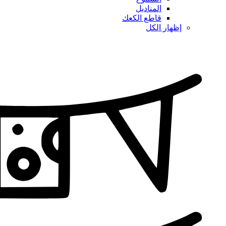
المناديل
قاطع الكعك
إظهار الكل