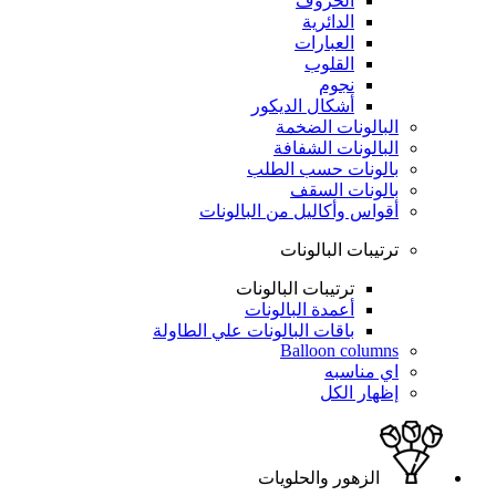
الحروف
الدائرية
العبارات
القلوب
نجوم
أشكال الديكور
البالونات الضخمة
البالونات الشفافة
بالونات حسب الطلب
بالونات السقف
أقواس وأكاليل من البالونات
ترتيبات البالونات
ترتيبات البالونات
أعمدة البالونات
باقات البالونات علي الطاولة
Balloon columns
اي مناسبه
إظهار الكل
الزهور والحلويات