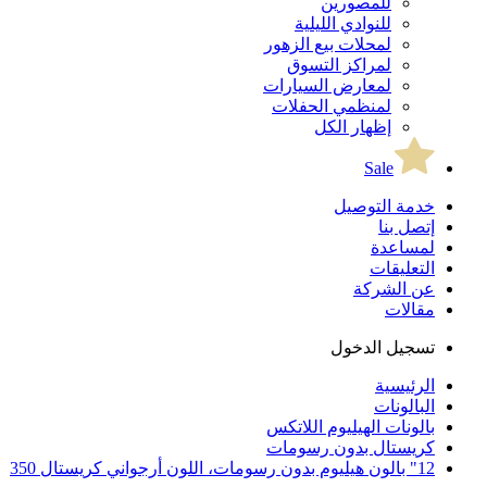
للمصورين
للنوادي الليلية
لمحلات بيع الزهور
لمراكز التسوق
لمعارض السيارات
لمنظمي الحفلات
إظهار الكل
Sale
خدمة التوصيل
إتصل بنا
لمساعدة
التعليقات
عن الشركة
مقالات
تسجيل الدخول
الرئيسية
البالونات
بالونات الهيليوم اللاتكس
كريستال بدون رسومات
12" بالون هيليوم بدون رسومات، اللون أرجواني كريستال 350