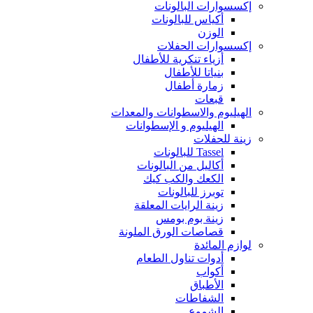
إكسسوارات البالونات
أكياس للبالونات
الوزن
إكسسوارات الحفلات
أزياء تنكرية للأطفال
بنياتا للأطفال
زمارة أطفال
قبعات
الهيليوم والاسطوانات والمعدات
الهيليوم و الإسطوانات
زينة للحفلات
Tassel للبالونات
أكاليل من البالونات
الكعك والكب كيك
توبرز للبالونات
زينة الرايات المعلقة
زينة بوم بومس
قصاصات الورق الملونة
لوازم المائدة
أدوات تناول الطعام
أكواب
الأطباق
الشفاطات
الشموع