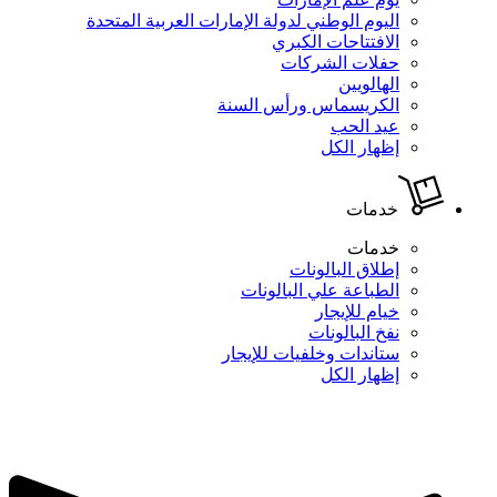
اليوم الوطني لدولة الإمارات العربية المتحدة
الافتتاحات الكبري
حفلات الشركات
الهالويين
الكريسماس ورأس السنة
عيد الحب
إظهار الكل
خدمات
خدمات
إطلاق البالونات
الطباعة علي البالونات
خيام للإيجار
نفخ البالونات
ستاندات وخلفيات للإيجار
إظهار الكل