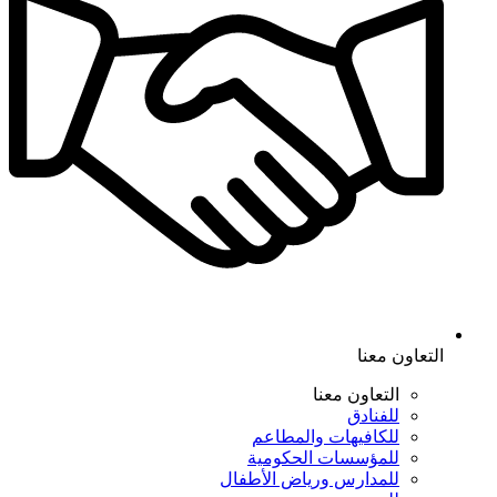
التعاون معنا
التعاون معنا
للفنادق
للكافيهات والمطاعم
للمؤسسات الحكومية
للمدارس ورياض الأطفال