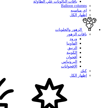
باقات البالونات علي الطاولة
Balloon columns
اي مناسبه
إظهار الكل
الزهور والحلويات
باقات الزهور
ورود
الفاونيا
الزنبق
الكوبية
أقحوان
البروتياس
الإقحوانات
كيك
إظهار الكل