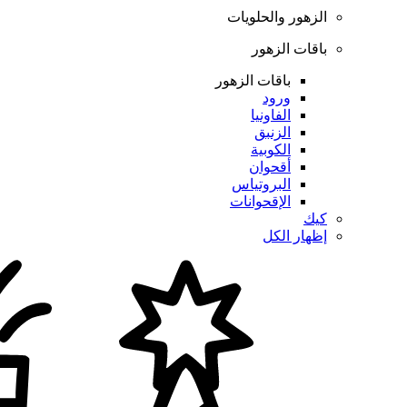
الزهور والحلويات
باقات الزهور
باقات الزهور
ورود
الفاونيا
الزنبق
الكوبية
أقحوان
البروتياس
الإقحوانات
كيك
إظهار الكل