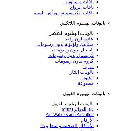
باقات ماما وبابا
باقات الزواج
باقات الكريسماس ورأس السنة
بالونات الهيليوم اللاتكس
بالونات الهيليوم اللاتكس
عادية لون واحد
ميتاليك ولؤلؤية بدون رسومات
باستيل بدون رسومات
كريستال بدون رسومات
كروم بدون رسومات
ماربل
بالونات النثار
القلوب
مطبوعة
بالونات الهيليوم الفويل
بالونات الهيليوم الفويل
3D-الدوائر (orbz)
Air Walkers and Air-filled
الأرقام
الأشكال الضخمة والمطبوعة