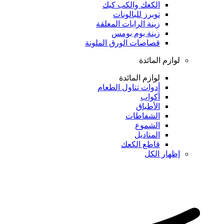
الكعك والكب كيك
توبرز للبالونات
زينة الرايات المعلقة
زينة بوم بومس
قصاصات الورق الملونة
لوازم المائدة
لوازم المائدة
أدوات تناول الطعام
أكواب
الأطباق
الشفاطات
الشموع
المناديل
قاطع الكعك
إظهار الكل