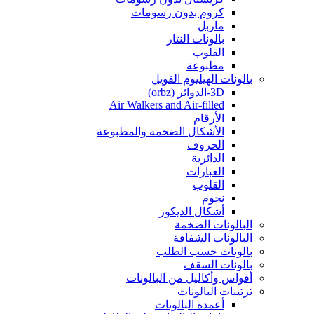
كروم بدون رسومات
ماربل
بالونات النثار
القلوب
مطبوعة
بالونات الهيليوم الفويل
3D-الدوائر (orbz)
Air Walkers and Air-filled
الأرقام
الأشكال الضخمة والمطبوعة
الحروف
الدائرية
العبارات
القلوب
نجوم
أشكال الديكور
البالونات الضخمة
البالونات الشفافة
بالونات حسب الطلب
بالونات السقف
أقواس وأكاليل من البالونات
ترتيبات البالونات
أعمدة البالونات