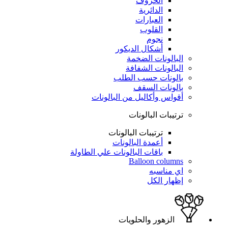
الحروف
الدائرية
العبارات
القلوب
نجوم
أشكال الديكور
البالونات الضخمة
البالونات الشفافة
بالونات حسب الطلب
بالونات السقف
أقواس وأكاليل من البالونات
ترتيبات البالونات
ترتيبات البالونات
أعمدة البالونات
باقات البالونات علي الطاولة
Balloon columns
اي مناسبه
إظهار الكل
الزهور والحلويات