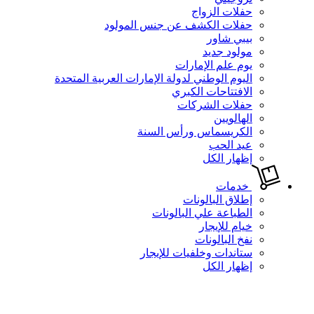
حفلات الزواج
حفلات الكشف عن جنس المولود
بيبي شاور
مولود جديد
يوم علم الإمارات
اليوم الوطني لدولة الإمارات العربية المتحدة
الافتتاحات الكبري
حفلات الشركات
الهالويين
الكريسماس ورأس السنة
عيد الحب
إظهار الكل
خدمات
إطلاق البالونات
الطباعة علي البالونات
خيام للإيجار
نفخ البالونات
ستاندات وخلفيات للإيجار
إظهار الكل