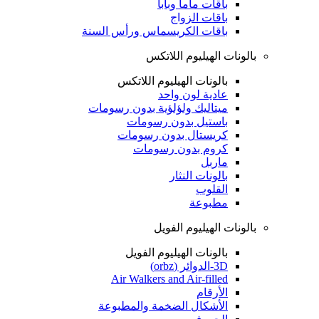
باقات ماما وبابا
باقات الزواج
باقات الكريسماس ورأس السنة
بالونات الهيليوم اللاتكس
بالونات الهيليوم اللاتكس
عادية لون واحد
ميتاليك ولؤلؤية بدون رسومات
باستيل بدون رسومات
كريستال بدون رسومات
كروم بدون رسومات
ماربل
بالونات النثار
القلوب
مطبوعة
بالونات الهيليوم الفويل
بالونات الهيليوم الفويل
3D-الدوائر (orbz)
Air Walkers and Air-filled
الأرقام
الأشكال الضخمة والمطبوعة