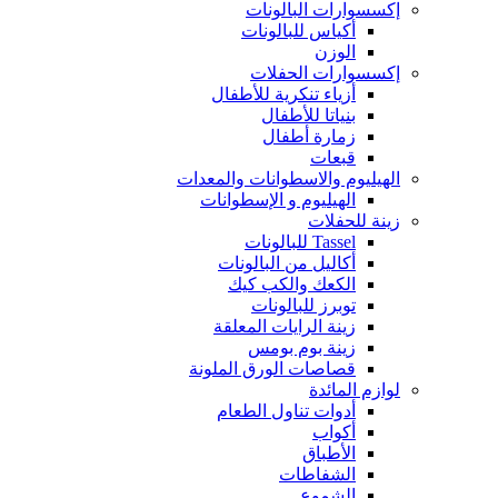
إكسسوارات البالونات
أكياس للبالونات
الوزن
إكسسوارات الحفلات
أزياء تنكرية للأطفال
بنياتا للأطفال
زمارة أطفال
قبعات
الهيليوم والاسطوانات والمعدات
الهيليوم و الإسطوانات
زينة للحفلات
Tassel للبالونات
أكاليل من البالونات
الكعك والكب كيك
توبرز للبالونات
زينة الرايات المعلقة
زينة بوم بومس
قصاصات الورق الملونة
لوازم المائدة
أدوات تناول الطعام
أكواب
الأطباق
الشفاطات
الشموع