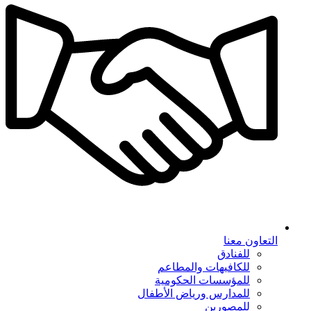
التعاون معنا
للفنادق
للكافيهات والمطاعم
للمؤسسات الحكومية
للمدارس ورياض الأطفال
للمصورين