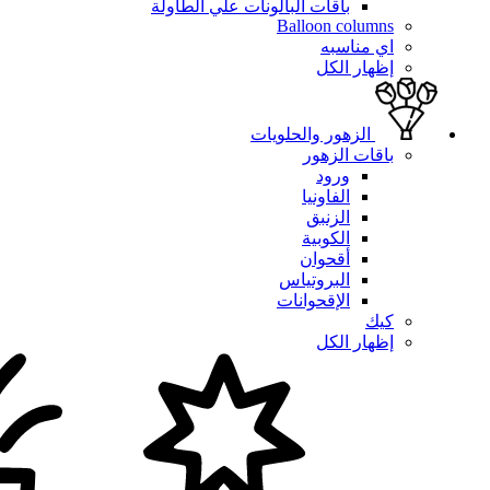
باقات البالونات علي الطاولة
Balloon columns
اي مناسبه
إظهار الكل
الزهور والحلويات
باقات الزهور
ورود
الفاونيا
الزنبق
الكوبية
أقحوان
البروتياس
الإقحوانات
كيك
إظهار الكل