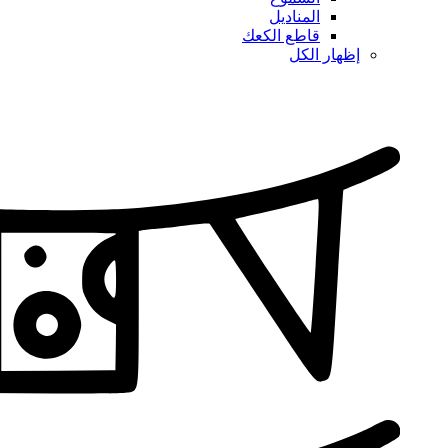
المناديل
قاطع الكعك
إظهار الكل