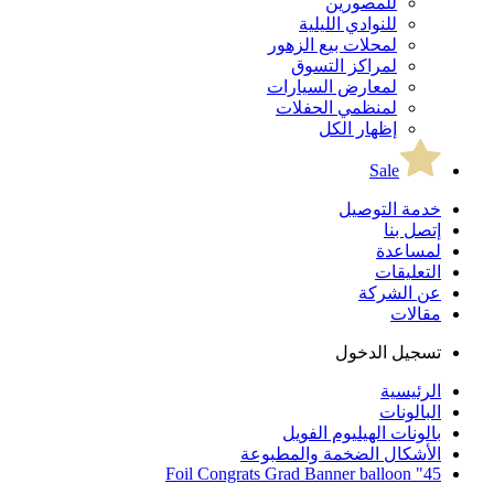
للمصورين
للنوادي الليلية
لمحلات بيع الزهور
لمراكز التسوق
لمعارض السيارات
لمنظمي الحفلات
إظهار الكل
Sale
خدمة التوصيل
إتصل بنا
لمساعدة
التعليقات
عن الشركة
مقالات
تسجيل الدخول
الرئيسية
البالونات
بالونات الهيليوم الفويل
الأشكال الضخمة والمطبوعة
45" Foil Congrats Grad Banner balloon