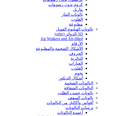
كروم بدون رسومات
ماربل
بالونات النثار
القلوب
مطبوعة
بالونات الهيليوم الفويل
3D-الدوائر (orbz)
Air Walkers and Air-filled
الأرقام
الأشكال الضخمة والمطبوعة
الحروف
الدائرية
العبارات
القلوب
نجوم
أشكال الديكور
البالونات الضخمة
البالونات الشفافة
بالونات حسب الطلب
بالونات السقف
أقواس وأكاليل من البالونات
ترتيبات البالونات
أعمدة البالونات