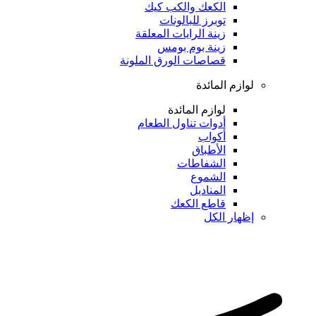
الكعك والكب كيك
توبرز للبالونات
زينة الرايات المعلقة
زينة بوم بومس
قصاصات الورق الملونة
لوازم المائدة
لوازم المائدة
أدوات تناول الطعام
أكواب
الأطباق
الشفاطات
الشموع
المناديل
قاطع الكعك
إظهار الكل