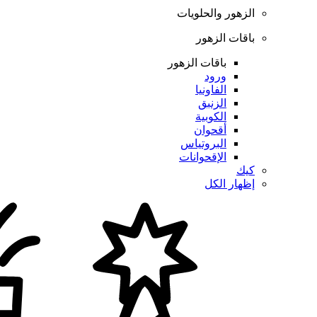
الزهور والحلويات
باقات الزهور
باقات الزهور
ورود
الفاونيا
الزنبق
الكوبية
أقحوان
البروتياس
الإقحوانات
كيك
إظهار الكل