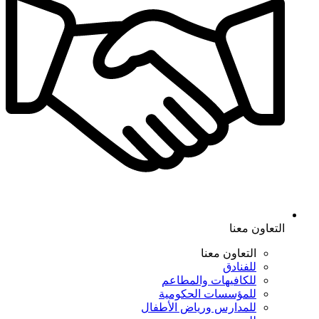
التعاون معنا
التعاون معنا
للفنادق
للكافيهات والمطاعم
للمؤسسات الحكومية
للمدارس ورياض الأطفال