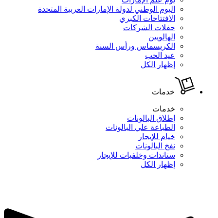
اليوم الوطني لدولة الإمارات العربية المتحدة
الافتتاحات الكبري
حفلات الشركات
الهالويين
الكريسماس ورأس السنة
عيد الحب
إظهار الكل
خدمات
خدمات
إطلاق البالونات
الطباعة علي البالونات
خيام للإيجار
نفخ البالونات
ستاندات وخلفيات للإيجار
إظهار الكل