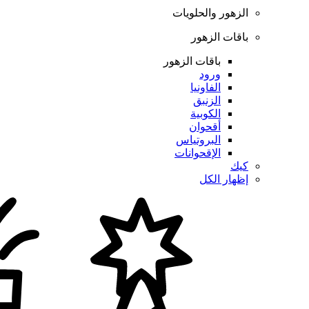
الزهور والحلويات
باقات الزهور
باقات الزهور
ورود
الفاونيا
الزنبق
الكوبية
أقحوان
البروتياس
الإقحوانات
كيك
إظهار الكل