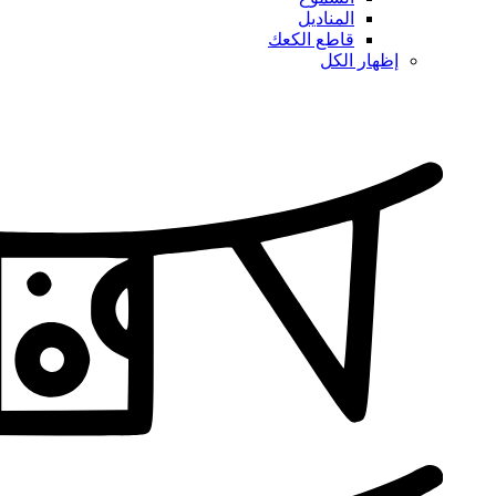
المناديل
قاطع الكعك
إظهار الكل