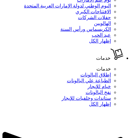
اليوم الوطني لدولة الإمارات العربية المتحدة
الافتتاحات الكبري
حفلات الشركات
الهالويين
الكريسماس ورأس السنة
عيد الحب
إظهار الكل
خدمات
خدمات
إطلاق البالونات
الطباعة علي البالونات
خيام للإيجار
نفخ البالونات
ستاندات وخلفيات للإيجار
إظهار الكل