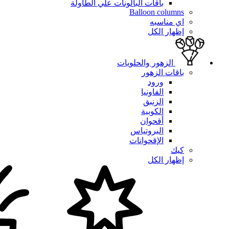
باقات البالونات علي الطاولة
Balloon columns
اي مناسبه
إظهار الكل
الزهور والحلويات
باقات الزهور
ورود
الفاونيا
الزنبق
الكوبية
أقحوان
البروتياس
الإقحوانات
كيك
إظهار الكل