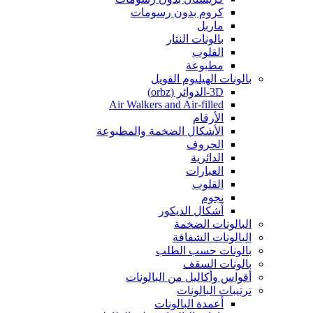
كروم بدون رسومات
ماربل
بالونات النثار
القلوب
مطبوعة
بالونات الهيليوم الفويل
3D-الدوائر (orbz)
Air Walkers and Air-filled
الأرقام
الأشكال الضخمة والمطبوعة
الحروف
الدائرية
العبارات
القلوب
نجوم
أشكال الديكور
البالونات الضخمة
البالونات الشفافة
بالونات حسب الطلب
بالونات السقف
أقواس وأكاليل من البالونات
ترتيبات البالونات
أعمدة البالونات