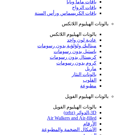
باقات ماما وبابا
باقات الزواج
باقات الكريسماس ورأس السنة
بالونات الهيليوم اللاتكس
بالونات الهيليوم اللاتكس
عادية لون واحد
ميتاليك ولؤلؤية بدون رسومات
باستيل بدون رسومات
كريستال بدون رسومات
كروم بدون رسومات
ماربل
بالونات النثار
القلوب
مطبوعة
بالونات الهيليوم الفويل
بالونات الهيليوم الفويل
3D-الدوائر (orbz)
Air Walkers and Air-filled
الأرقام
الأشكال الضخمة والمطبوعة