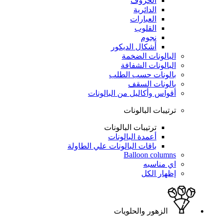
الحروف
الدائرية
العبارات
القلوب
نجوم
أشكال الديكور
البالونات الضخمة
البالونات الشفافة
بالونات حسب الطلب
بالونات السقف
أقواس وأكاليل من البالونات
ترتيبات البالونات
ترتيبات البالونات
أعمدة البالونات
باقات البالونات علي الطاولة
Balloon columns
اي مناسبه
إظهار الكل
الزهور والحلويات