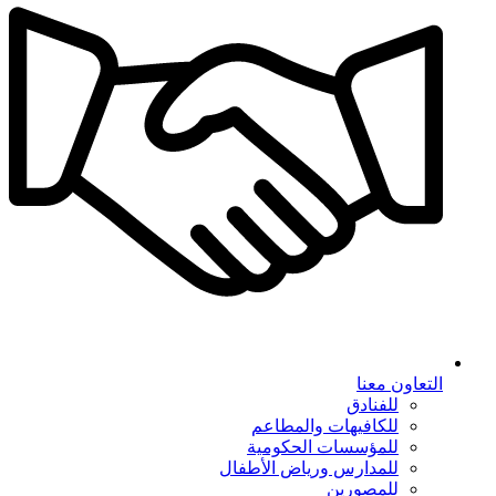
التعاون معنا
للفنادق
للكافيهات والمطاعم
للمؤسسات الحكومية
للمدارس ورياض الأطفال
للمصورين