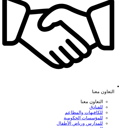
التعاون معنا
التعاون معنا
للفنادق
للكافيهات والمطاعم
للمؤسسات الحكومية
للمدارس ورياض الأطفال