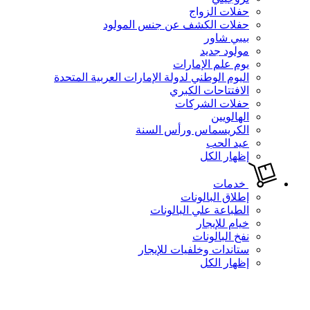
حفلات الزواج
حفلات الكشف عن جنس المولود
بيبي شاور
مولود جديد
يوم علم الإمارات
اليوم الوطني لدولة الإمارات العربية المتحدة
الافتتاحات الكبري
حفلات الشركات
الهالويين
الكريسماس ورأس السنة
عيد الحب
إظهار الكل
خدمات
إطلاق البالونات
الطباعة علي البالونات
خيام للإيجار
نفخ البالونات
ستاندات وخلفيات للإيجار
إظهار الكل