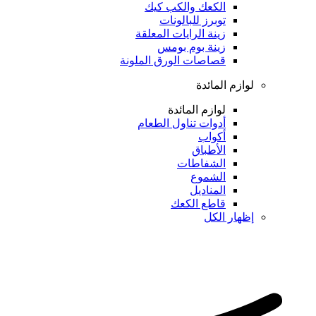
الكعك والكب كيك
توبرز للبالونات
زينة الرايات المعلقة
زينة بوم بومس
قصاصات الورق الملونة
لوازم المائدة
لوازم المائدة
أدوات تناول الطعام
أكواب
الأطباق
الشفاطات
الشموع
المناديل
قاطع الكعك
إظهار الكل