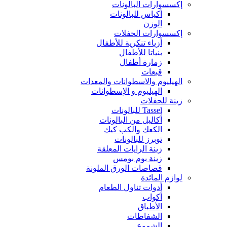
إكسسوارات البالونات
أكياس للبالونات
الوزن
إكسسوارات الحفلات
أزياء تنكرية للأطفال
بنياتا للأطفال
زمارة أطفال
قبعات
الهيليوم والاسطوانات والمعدات
الهيليوم و الإسطوانات
زينة للحفلات
Tassel للبالونات
أكاليل من البالونات
الكعك والكب كيك
توبرز للبالونات
زينة الرايات المعلقة
زينة بوم بومس
قصاصات الورق الملونة
لوازم المائدة
أدوات تناول الطعام
أكواب
الأطباق
الشفاطات
الشموع