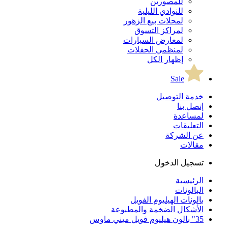
للمصورين
للنوادي الليلية
لمحلات بيع الزهور
لمراكز التسوق
لمعارض السيارات
لمنظمي الحفلات
إظهار الكل
Sale
خدمة التوصيل
إتصل بنا
لمساعدة
التعليقات
عن الشركة
مقالات
تسجيل الدخول
الرئيسية
البالونات
بالونات الهيليوم الفويل
الأشكال الضخمة والمطبوعة
35" بالون هيليوم فويل ميني ماوس