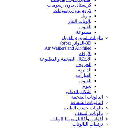
كريستال بدون رسومات
كروم بدون رسومات
ماربل
بالونات النثار
القلوب
مطبوعة
بالونات الهيليوم الفويل
3D-الدوائر (orbz)
Air Walkers and Air-filled
الأرقام
الأشكال الضخمة والمطبوعة
الحروف
الدائرية
العبارات
القلوب
نجوم
أشكال الديكور
البالونات الضخمة
البالونات الشفافة
بالونات حسب الطلب
بالونات السقف
أقواس وأكاليل من البالونات
ترتيبات البالونات