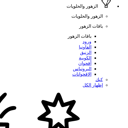
الزهور والحلويات
الزهور والحلويات
باقات الزهور
باقات الزهور
ورود
الفاونيا
الزنبق
الكوبية
أقحوان
البروتياس
الإقحوانات
كيك
إظهار الكل