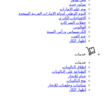
مولود جديد
يوم علم الإمارات
اليوم الوطني لدولة الإمارات العربية المتحدة
الافتتاحات الكبري
حفلات الشركات
الهالويين
الكريسماس ورأس السنة
عيد الحب
إظهار الكل
خدمات
خدمات
إطلاق البالونات
الطباعة علي البالونات
خيام للإيجار
نفخ البالونات
ستاندات وخلفيات للإيجار
إظهار الكل