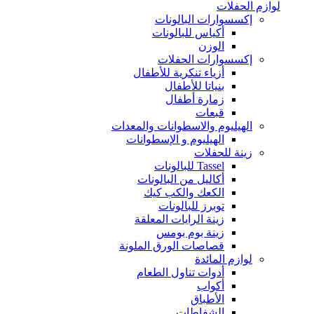
لوازم الحفلات
إكسسوارات البالونات
أكياس للبالونات
الوزن
إكسسوارات الحفلات
أزياء تنكرية للأطفال
بنياتا للأطفال
زمارة أطفال
قبعات
الهيليوم والاسطوانات والمعدات
الهيليوم و الإسطوانات
زينة للحفلات
Tassel للبالونات
أكاليل من البالونات
الكعك والكب كيك
توبرز للبالونات
زينة الرايات المعلقة
زينة بوم بومس
قصاصات الورق الملونة
لوازم المائدة
أدوات تناول الطعام
أكواب
الأطباق
الشفاطات