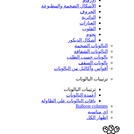
الأرقام
الأشكال الضخمة والمطبوعة
الحروف
الدائرية
العبارات
القلوب
نجوم
أشكال الديكور
البالونات الضخمة
البالونات الشفافة
بالونات حسب الطلب
بالونات السقف
أقواس وأكاليل من البالونات
ترتيبات البالونات
ترتيبات البالونات
أعمدة البالونات
باقات البالونات علي الطاولة
Balloon columns
اي مناسبه
إظهار الكل