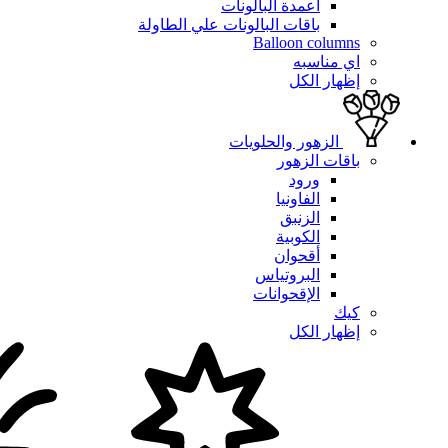
أعمدة البالونات
باقات البالونات علي الطاولة
Balloon columns
اي مناسبه
إظهار الكل
الزهور والحلويات
باقات الزهور
ورود
الفاونيا
الزنبق
الكوبية
أقحوان
البروتياس
الإقحوانات
كيك
إظهار الكل