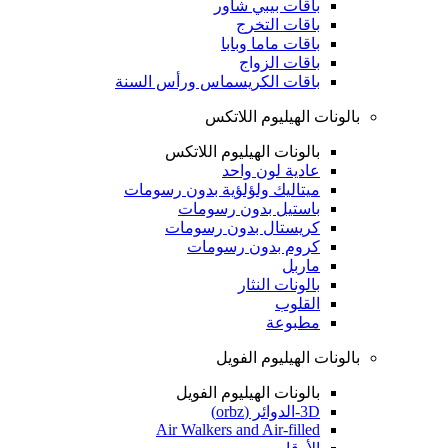
باقات بيبي شاور
باقات التخرج
باقات ماما وبابا
باقات الزواج
باقات الكريسماس ورأس السنة
بالونات الهيليوم اللاتكس
بالونات الهيليوم اللاتكس
عادية لون واحد
ميتاليك ولؤلؤية بدون رسومات
باستيل بدون رسومات
كريستال بدون رسومات
كروم بدون رسومات
ماربل
بالونات النثار
القلوب
مطبوعة
بالونات الهيليوم الفويل
بالونات الهيليوم الفويل
3D-الدوائر (orbz)
Air Walkers and Air-filled