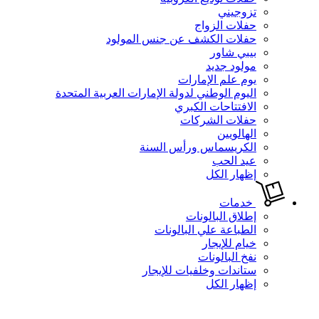
تزوجيني
حفلات الزواج
حفلات الكشف عن جنس المولود
بيبي شاور
مولود جديد
يوم علم الإمارات
اليوم الوطني لدولة الإمارات العربية المتحدة
الافتتاحات الكبري
حفلات الشركات
الهالويين
الكريسماس ورأس السنة
عيد الحب
إظهار الكل
خدمات
إطلاق البالونات
الطباعة علي البالونات
خيام للإيجار
نفخ البالونات
ستاندات وخلفيات للإيجار
إظهار الكل