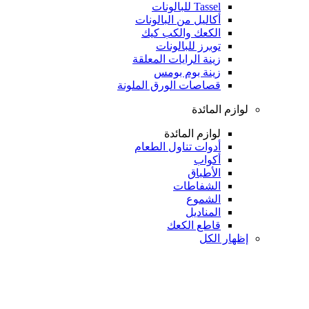
Tassel للبالونات
أكاليل من البالونات
الكعك والكب كيك
توبرز للبالونات
زينة الرايات المعلقة
زينة بوم بومس
قصاصات الورق الملونة
لوازم المائدة
لوازم المائدة
أدوات تناول الطعام
أكواب
الأطباق
الشفاطات
الشموع
المناديل
قاطع الكعك
إظهار الكل