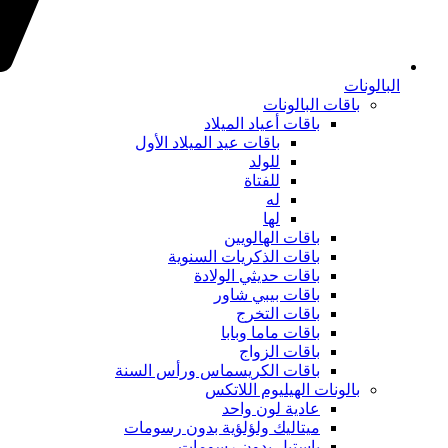
البالونات
باقات البالونات
باقات أعياد الميلاد
باقات عيد الميلاد الأول
للولد
للفتاة
له
لها
باقات الهالويين
باقات الذكريات السنوية
باقات حديثي الولادة
باقات بيبي شاور
باقات التخرج
باقات ماما وبابا
باقات الزواج
باقات الكريسماس ورأس السنة
بالونات الهيليوم اللاتكس
عادية لون واحد
ميتاليك ولؤلؤية بدون رسومات
باستيل بدون رسومات