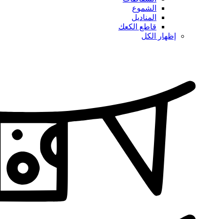
الشموع
المناديل
قاطع الكعك
إظهار الكل