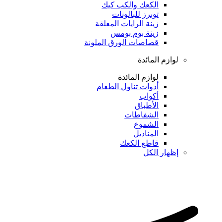
الكعك والكب كيك
توبرز للبالونات
زينة الرايات المعلقة
زينة بوم بومس
قصاصات الورق الملونة
لوازم المائدة
لوازم المائدة
أدوات تناول الطعام
أكواب
الأطباق
الشفاطات
الشموع
المناديل
قاطع الكعك
إظهار الكل