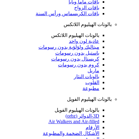
باقات ماما وبابا
باقات الزواج
باقات الكريسماس ورأس السنة
بالونات الهيليوم اللاتكس
بالونات الهيليوم اللاتكس
عادية لون واحد
ميتاليك ولؤلؤية بدون رسومات
باستيل بدون رسومات
كريستال بدون رسومات
كروم بدون رسومات
ماربل
بالونات النثار
القلوب
مطبوعة
بالونات الهيليوم الفويل
بالونات الهيليوم الفويل
3D-الدوائر (orbz)
Air Walkers and Air-filled
الأرقام
الأشكال الضخمة والمطبوعة