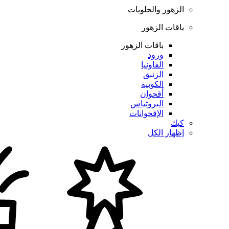
الزهور والحلويات
باقات الزهور
باقات الزهور
ورود
الفاونيا
الزنبق
الكوبية
أقحوان
البروتياس
الإقحوانات
كيك
إظهار الكل