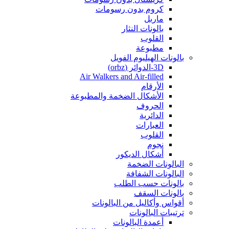
كروم بدون رسومات
ماربل
بالونات النثار
القلوب
مطبوعة
بالونات الهيليوم الفويل
3D-الدوائر (orbz)
Air Walkers and Air-filled
الأرقام
الأشكال الضخمة والمطبوعة
الحروف
الدائرية
العبارات
القلوب
نجوم
أشكال الديكور
البالونات الضخمة
البالونات الشفافة
بالونات حسب الطلب
بالونات السقف
أقواس وأكاليل من البالونات
ترتيبات البالونات
أعمدة البالونات