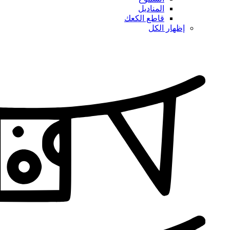
المناديل
قاطع الكعك
إظهار الكل