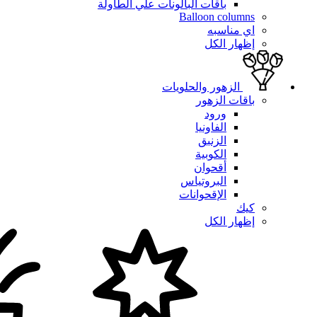
باقات البالونات علي الطاولة
Balloon columns
اي مناسبه
إظهار الكل
الزهور والحلويات
باقات الزهور
ورود
الفاونيا
الزنبق
الكوبية
أقحوان
البروتياس
الإقحوانات
كيك
إظهار الكل