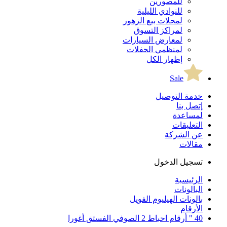
للمصورين
للنوادي الليلية
لمحلات بيع الزهور
لمراكز التسوق
لمعارض السيارات
لمنظمي الحفلات
إظهار الكل
Sale
خدمة التوصيل
إتصل بنا
لمساعدة
التعليقات
عن الشركة
مقالات
تسجيل الدخول
الرئيسية
البالونات
بالونات الهيليوم الفويل
الأرقام
40 " أرقام احباط 2 الصوفي الفستق أغورا