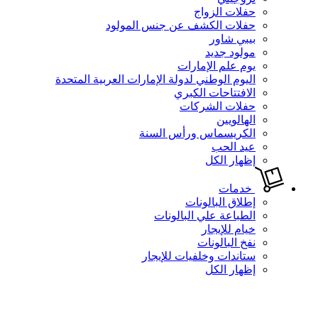
حفلات الزواج
حفلات الكشف عن جنس المولود
بيبي شاور
مولود جديد
يوم علم الإمارات
اليوم الوطني لدولة الإمارات العربية المتحدة
الافتتاحات الكبري
حفلات الشركات
الهالويين
الكريسماس ورأس السنة
عيد الحب
إظهار الكل
خدمات
إطلاق البالونات
الطباعة علي البالونات
خيام للإيجار
نفخ البالونات
ستاندات وخلفيات للإيجار
إظهار الكل