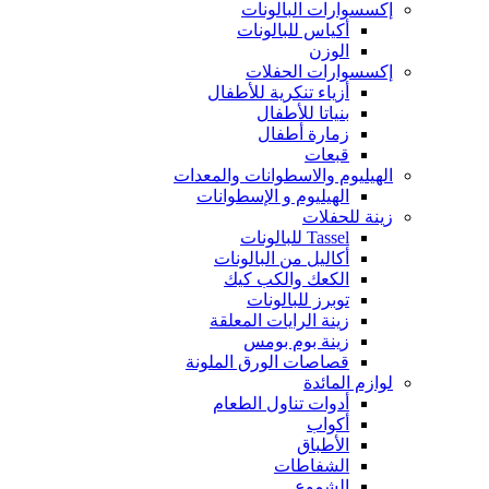
إكسسوارات البالونات
أكياس للبالونات
الوزن
إكسسوارات الحفلات
أزياء تنكرية للأطفال
بنياتا للأطفال
زمارة أطفال
قبعات
الهيليوم والاسطوانات والمعدات
الهيليوم و الإسطوانات
زينة للحفلات
Tassel للبالونات
أكاليل من البالونات
الكعك والكب كيك
توبرز للبالونات
زينة الرايات المعلقة
زينة بوم بومس
قصاصات الورق الملونة
لوازم المائدة
أدوات تناول الطعام
أكواب
الأطباق
الشفاطات
الشموع