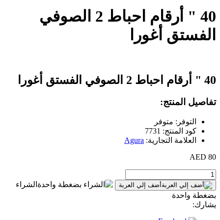
40 " أرقام احباط 2 الصوفي
الفستق أغورا
40 " أرقام احباط 2 الصوفي الفستق أغورا
تفاصيل المنتج:
التوفر: متوفر
كود المنتج: 7731
العلامة التجارية:
Agura
80 AED
الشراء
أضف إلي العربة
بضغطة واحدة
يشارك: