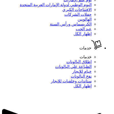
اليوم الوطني لدولة الإمارات العربية المتحدة
الافتتاحات الكبري
حفلات الشركات
الهالويين
الكريسماس ورأس السنة
عيد الحب
إظهار الكل
خدمات
خدمات
إطلاق البالونات
الطباعة علي البالونات
خيام للإيجار
نفخ البالونات
ستاندات وخلفيات للإيجار
إظهار الكل