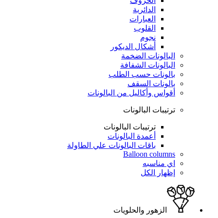
الحروف
الدائرية
العبارات
القلوب
نجوم
أشكال الديكور
البالونات الضخمة
البالونات الشفافة
بالونات حسب الطلب
بالونات السقف
أقواس وأكاليل من البالونات
ترتيبات البالونات
ترتيبات البالونات
أعمدة البالونات
باقات البالونات علي الطاولة
Balloon columns
اي مناسبه
إظهار الكل
الزهور والحلويات