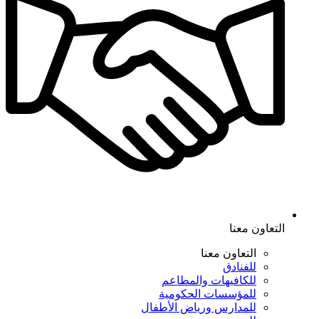
التعاون معنا
التعاون معنا
للفنادق
للكافيهات والمطاعم
للمؤسسات الحكومية
للمدارس ورياض الأطفال