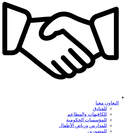
التعاون معنا
للفنادق
للكافيهات والمطاعم
للمؤسسات الحكومية
للمدارس ورياض الأطفال
للمصورين