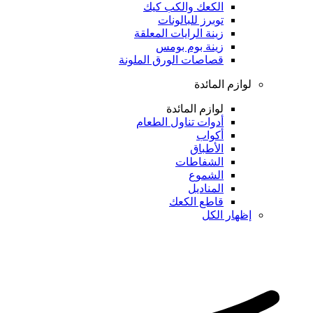
الكعك والكب كيك
توبرز للبالونات
زينة الرايات المعلقة
زينة بوم بومس
قصاصات الورق الملونة
لوازم المائدة
لوازم المائدة
أدوات تناول الطعام
أكواب
الأطباق
الشفاطات
الشموع
المناديل
قاطع الكعك
إظهار الكل