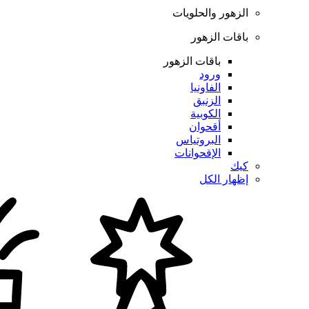
الزهور والحلويات
باقات الزهور
باقات الزهور
ورود
الفاونيا
الزنبق
الكوبية
أقحوان
البروتياس
الإقحوانات
كيك
إظهار الكل