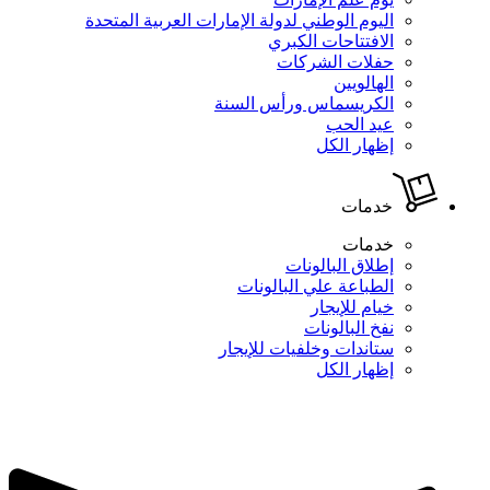
اليوم الوطني لدولة الإمارات العربية المتحدة
الافتتاحات الكبري
حفلات الشركات
الهالويين
الكريسماس ورأس السنة
عيد الحب
إظهار الكل
خدمات
خدمات
إطلاق البالونات
الطباعة علي البالونات
خيام للإيجار
نفخ البالونات
ستاندات وخلفيات للإيجار
إظهار الكل