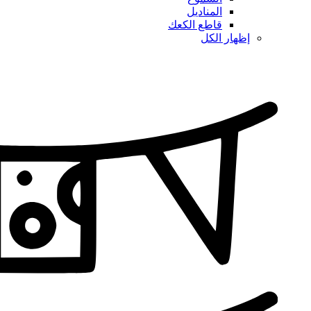
المناديل
قاطع الكعك
إظهار الكل