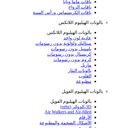
باقات ماما وبابا
باقات الزواج
باقات الكريسماس ورأس السنة
بالونات الهيليوم اللاتكس
بالونات الهيليوم اللاتكس
عادية لون واحد
ميتاليك ولؤلؤية بدون رسومات
باستيل بدون رسومات
كريستال بدون رسومات
كروم بدون رسومات
ماربل
بالونات النثار
القلوب
مطبوعة
بالونات الهيليوم الفويل
بالونات الهيليوم الفويل
3D-الدوائر (orbz)
Air Walkers and Air-filled
الأرقام
الأشكال الضخمة والمطبوعة