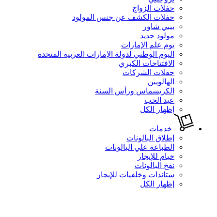
حفلات الزواج
حفلات الكشف عن جنس المولود
بيبي شاور
مولود جديد
يوم علم الإمارات
اليوم الوطني لدولة الإمارات العربية المتحدة
الافتتاحات الكبري
حفلات الشركات
الهالويين
الكريسماس ورأس السنة
عيد الحب
إظهار الكل
خدمات
إطلاق البالونات
الطباعة علي البالونات
خيام للإيجار
نفخ البالونات
ستاندات وخلفيات للإيجار
إظهار الكل