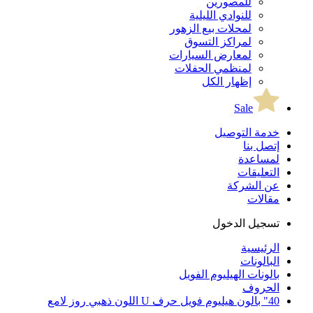
للمصورين
للنوادي الليلية
لمحلات بيع الزهور
لمراكز التسوق
لمعارض السيارات
لمنظمي الحفلات
إظهار الكل
Sale
خدمة التوصيل
إتصل بنا
لمساعدة
التعليقات
عن الشركة
مقالات
تسجيل الدخول
الرئيسية
البالونات
بالونات الهيليوم الفويل
الحروف
40" بالون هيليوم فويل حرف U اللون ذهبي روز لامع