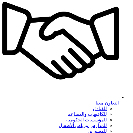
التعاون معنا
للفنادق
للكافيهات والمطاعم
للمؤسسات الحكومية
للمدارس ورياض الأطفال
للمصورين