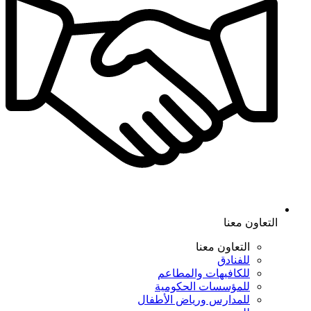
التعاون معنا
التعاون معنا
للفنادق
للكافيهات والمطاعم
للمؤسسات الحكومية
للمدارس ورياض الأطفال