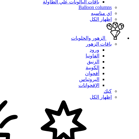
باقات البالونات علي الطاولة
Balloon columns
اي مناسبه
إظهار الكل
الزهور والحلويات
باقات الزهور
ورود
الفاونيا
الزنبق
الكوبية
أقحوان
البروتياس
الإقحوانات
كيك
إظهار الكل