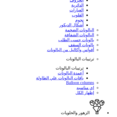
الحروف
الدائرية
العبارات
القلوب
نجوم
أشكال الديكور
البالونات الضخمة
البالونات الشفافة
بالونات حسب الطلب
بالونات السقف
أقواس وأكاليل من البالونات
ترتيبات البالونات
ترتيبات البالونات
أعمدة البالونات
باقات البالونات علي الطاولة
Balloon columns
اي مناسبه
إظهار الكل
الزهور والحلويات