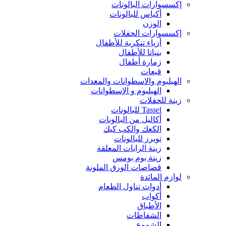
إكسسوارات البالونات
أكياس للبالونات
الوزن
إكسسوارات الحفلات
أزياء تنكرية للأطفال
بنياتا للأطفال
زمارة أطفال
قبعات
الهيليوم والاسطوانات والمعدات
الهيليوم و الإسطوانات
زينة للحفلات
Tassel للبالونات
أكاليل من البالونات
الكعك والكب كيك
توبرز للبالونات
زينة الرايات المعلقة
زينة بوم بومس
قصاصات الورق الملونة
لوازم المائدة
أدوات تناول الطعام
أكواب
الأطباق
الشفاطات
الشموع