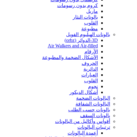
كروم بدون رسومات
ماربل
بالونات النثار
القلوب
مطبوعة
بالونات الهيليوم الفويل
3D-الدوائر (orbz)
Air Walkers and Air-filled
الأرقام
الأشكال الضخمة والمطبوعة
الحروف
الدائرية
العبارات
القلوب
نجوم
أشكال الديكور
البالونات الضخمة
البالونات الشفافة
بالونات حسب الطلب
بالونات السقف
أقواس وأكاليل من البالونات
ترتيبات البالونات
أعمدة البالونات