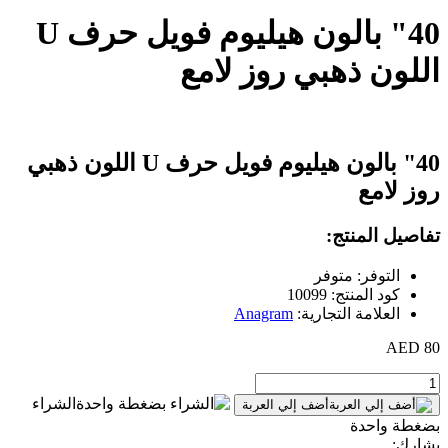
40" بالون هيليوم فويل حرف U
اللون ذهبي روز لامع
40" بالون هيليوم فويل حرف U اللون ذهبي
روز لامع
تفاصيل المنتج:
التوفر: متوفر
كود المنتج: 10099
العلامة التجارية:
Anagram
80 AED
الشراء
أضف إلي العربة
بضغطة واحدة
يشارك: