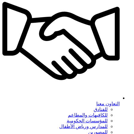
التعاون معنا
للفنادق
للكافيهات والمطاعم
للمؤسسات الحكومية
للمدارس ورياض الأطفال
للمصورين