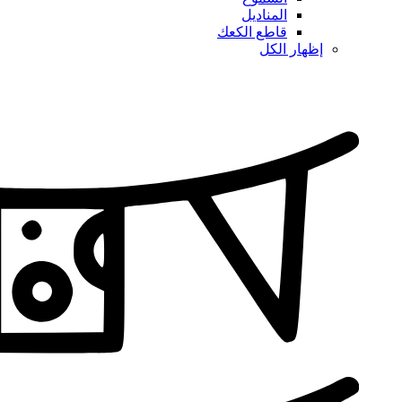
المناديل
قاطع الكعك
إظهار الكل