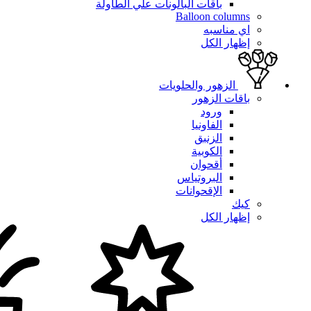
باقات البالونات علي الطاولة
Balloon columns
اي مناسبه
إظهار الكل
الزهور والحلويات
باقات الزهور
ورود
الفاونيا
الزنبق
الكوبية
أقحوان
البروتياس
الإقحوانات
كيك
إظهار الكل