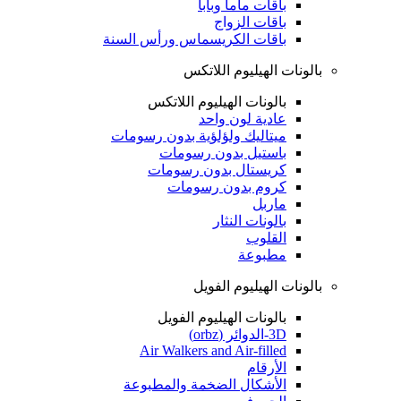
باقات ماما وبابا
باقات الزواج
باقات الكريسماس ورأس السنة
بالونات الهيليوم اللاتكس
بالونات الهيليوم اللاتكس
عادية لون واحد
ميتاليك ولؤلؤية بدون رسومات
باستيل بدون رسومات
كريستال بدون رسومات
كروم بدون رسومات
ماربل
بالونات النثار
القلوب
مطبوعة
بالونات الهيليوم الفويل
بالونات الهيليوم الفويل
3D-الدوائر (orbz)
Air Walkers and Air-filled
الأرقام
الأشكال الضخمة والمطبوعة