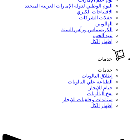
اليوم الوطني لدولة الإمارات العربية المتحدة
الافتتاحات الكبري
حفلات الشركات
الهالويين
الكريسماس ورأس السنة
عيد الحب
إظهار الكل
خدمات
خدمات
إطلاق البالونات
الطباعة علي البالونات
خيام للإيجار
نفخ البالونات
ستاندات وخلفيات للإيجار
إظهار الكل