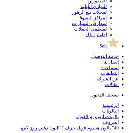
للمصورين
للنوادي الليلية
لمحلات بيع الزهور
لمراكز التسوق
لمعارض السيارات
لمنظمي الحفلات
إظهار الكل
Sale
خدمة التوصيل
إتصل بنا
لمساعدة
التعليقات
عن الشركة
مقالات
تسجيل الدخول
الرئيسية
البالونات
بالونات الهيليوم الفويل
الحروف
40" بالون هيليوم فويل حرف T اللون ذهبي روز لامع