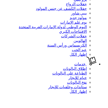
حفلات الزواج
حفلات الكشف عن جنس المولود
بيبي شاور
مولود جديد
يوم علم الإمارات
اليوم الوطني لدولة الإمارات العربية المتحدة
الافتتاحات الكبري
حفلات الشركات
الهالويين
الكريسماس ورأس السنة
عيد الحب
إظهار الكل
خدمات
إطلاق البالونات
الطباعة علي البالونات
خيام للإيجار
نفخ البالونات
ستاندات وخلفيات للإيجار
إظهار الكل