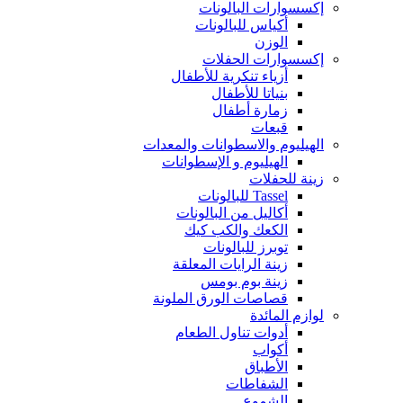
إكسسوارات البالونات
أكياس للبالونات
الوزن
إكسسوارات الحفلات
أزياء تنكرية للأطفال
بنياتا للأطفال
زمارة أطفال
قبعات
الهيليوم والاسطوانات والمعدات
الهيليوم و الإسطوانات
زينة للحفلات
Tassel للبالونات
أكاليل من البالونات
الكعك والكب كيك
توبرز للبالونات
زينة الرايات المعلقة
زينة بوم بومس
قصاصات الورق الملونة
لوازم المائدة
أدوات تناول الطعام
أكواب
الأطباق
الشفاطات
الشموع