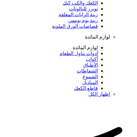
الكعك والكب كيك
توبرز للبالونات
زينة الرايات المعلقة
زينة بوم بومس
قصاصات الورق الملونة
لوازم المائدة
لوازم المائدة
أدوات تناول الطعام
أكواب
الأطباق
الشفاطات
الشموع
المناديل
قاطع الكعك
إظهار الكل