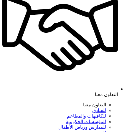
التعاون معنا
التعاون معنا
للفنادق
للكافيهات والمطاعم
للمؤسسات الحكومية
للمدارس ورياض الأطفال