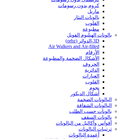
كروم بدون رسومات
ماربل
بالونات النثار
القلوب
مطبوعة
بالونات الهيليوم الفويل
3D-الدوائر (orbz)
Air Walkers and Air-filled
الأرقام
الأشكال الضخمة والمطبوعة
الحروف
الدائرية
العبارات
القلوب
نجوم
أشكال الديكور
البالونات الضخمة
البالونات الشفافة
بالونات حسب الطلب
بالونات السقف
أقواس وأكاليل من البالونات
ترتيبات البالونات
أعمدة البالونات