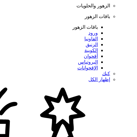
الزهور والحلويات
باقات الزهور
باقات الزهور
ورود
الفاونيا
الزنبق
الكوبية
أقحوان
البروتياس
الإقحوانات
كيك
إظهار الكل