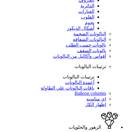
الحروف
الدائرية
العبارات
القلوب
نجوم
أشكال الديكور
البالونات الضخمة
البالونات الشفافة
بالونات حسب الطلب
بالونات السقف
أقواس وأكاليل من البالونات
ترتيبات البالونات
ترتيبات البالونات
أعمدة البالونات
باقات البالونات علي الطاولة
Balloon columns
اي مناسبه
إظهار الكل
الزهور والحلويات