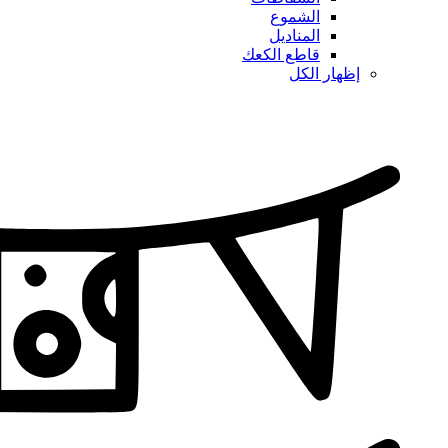
الشموع
المناديل
قاطع الكعك
إظهار الكل