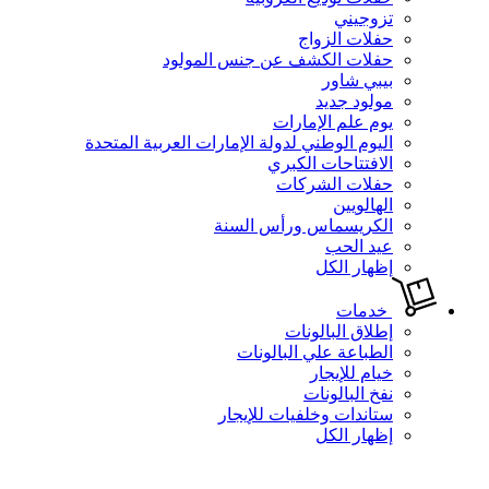
تزوجيني
حفلات الزواج
حفلات الكشف عن جنس المولود
بيبي شاور
مولود جديد
يوم علم الإمارات
اليوم الوطني لدولة الإمارات العربية المتحدة
الافتتاحات الكبري
حفلات الشركات
الهالويين
الكريسماس ورأس السنة
عيد الحب
إظهار الكل
خدمات
إطلاق البالونات
الطباعة علي البالونات
خيام للإيجار
نفخ البالونات
ستاندات وخلفيات للإيجار
إظهار الكل