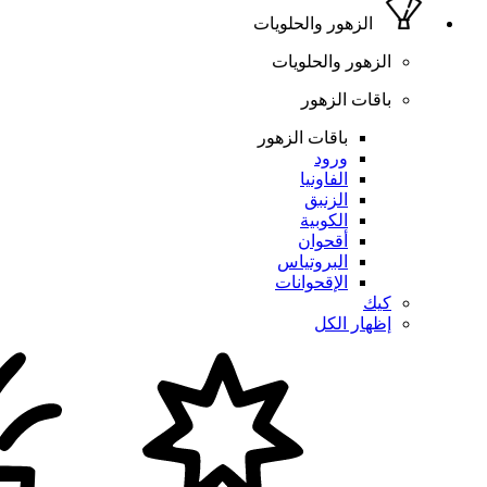
الزهور والحلويات
الزهور والحلويات
باقات الزهور
باقات الزهور
ورود
الفاونيا
الزنبق
الكوبية
أقحوان
البروتياس
الإقحوانات
كيك
إظهار الكل