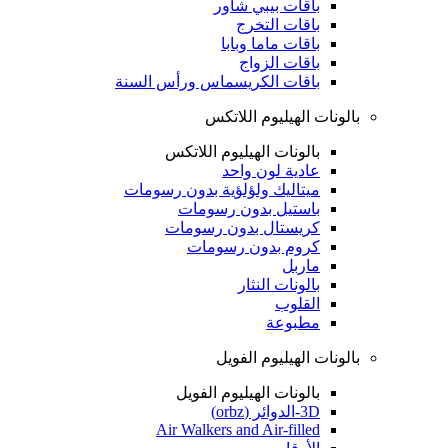
باقات بيبي شاور
باقات التخرج
باقات ماما وبابا
باقات الزواج
باقات الكريسماس ورأس السنة
بالونات الهيليوم اللاتكس
بالونات الهيليوم اللاتكس
عادية لون واحد
ميتاليك ولؤلؤية بدون رسومات
باستيل بدون رسومات
كريستال بدون رسومات
كروم بدون رسومات
ماربل
بالونات النثار
القلوب
مطبوعة
بالونات الهيليوم الفويل
بالونات الهيليوم الفويل
3D-الدوائر (orbz)
Air Walkers and Air-filled