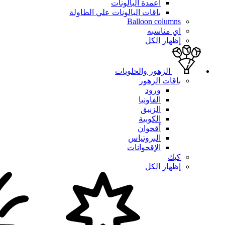
أعمدة البالونات
باقات البالونات علي الطاولة
Balloon columns
اي مناسبه
إظهار الكل
الزهور والحلويات
باقات الزهور
ورود
الفاونيا
الزنبق
الكوبية
أقحوان
البروتياس
الإقحوانات
كيك
إظهار الكل