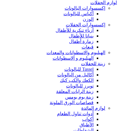
لوازم الحفلات
إكسسوارات البالونات
أكياس للبالونات
الوزن
إكسسوارات الحفلات
أزياء تنكرية للأطفال
بنياتا للأطفال
زمارة أطفال
قبعات
الهيليوم والاسطوانات والمعدات
الهيليوم و الإسطوانات
زينة للحفلات
Tassel للبالونات
أكاليل من البالونات
الكعك والكب كيك
توبرز للبالونات
زينة الرايات المعلقة
زينة بوم بومس
قصاصات الورق الملونة
لوازم المائدة
أدوات تناول الطعام
أكواب
الأطباق
الشفاطات