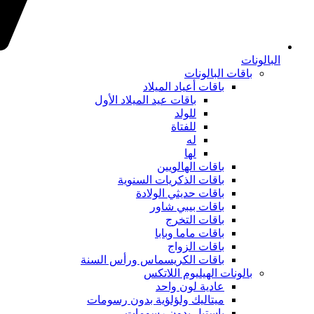
البالونات
باقات البالونات
باقات أعياد الميلاد
باقات عيد الميلاد الأول
للولد
للفتاة
له
لها
باقات الهالويين
باقات الذكريات السنوية
باقات حديثي الولادة
باقات بيبي شاور
باقات التخرج
باقات ماما وبابا
باقات الزواج
باقات الكريسماس ورأس السنة
بالونات الهيليوم اللاتكس
عادية لون واحد
ميتاليك ولؤلؤية بدون رسومات
باستيل بدون رسومات