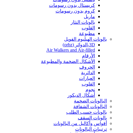
كريستال بدون رسومات
كروم بدون رسومات
ماربل
بالونات النثار
القلوب
مطبوعة
بالونات الهيليوم الفويل
3D-الدوائر (orbz)
Air Walkers and Air-filled
الأرقام
الأشكال الضخمة والمطبوعة
الحروف
الدائرية
العبارات
القلوب
نجوم
أشكال الديكور
البالونات الضخمة
البالونات الشفافة
بالونات حسب الطلب
بالونات السقف
أقواس وأكاليل من البالونات
ترتيبات البالونات