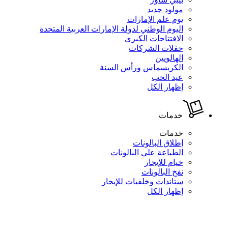
مولود جديد
يوم علم الإمارات
اليوم الوطني لدولة الإمارات العربية المتحدة
الافتتاحات الكبري
حفلات الشركات
الهالويين
الكريسماس ورأس السنة
عيد الحب
إظهار الكل
خدمات
خدمات
إطلاق البالونات
الطباعة علي البالونات
خيام للإيجار
نفخ البالونات
ستاندات وخلفيات للإيجار
إظهار الكل