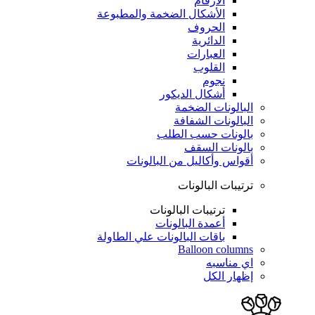
الأرقام
الأشكال الضخمة والمطبوعة
الحروف
الدائرية
العبارات
القلوب
نجوم
أشكال الديكور
البالونات الضخمة
البالونات الشفافة
بالونات حسب الطلب
بالونات السقف
أقواس وأكاليل من البالونات
ترتيبات البالونات
ترتيبات البالونات
أعمدة البالونات
باقات البالونات علي الطاولة
Balloon columns
اي مناسبه
إظهار الكل