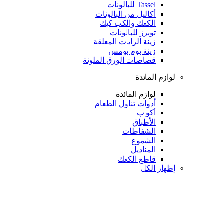
Tassel للبالونات
أكاليل من البالونات
الكعك والكب كيك
توبرز للبالونات
زينة الرايات المعلقة
زينة بوم بومس
قصاصات الورق الملونة
لوازم المائدة
لوازم المائدة
أدوات تناول الطعام
أكواب
الأطباق
الشفاطات
الشموع
المناديل
قاطع الكعك
إظهار الكل