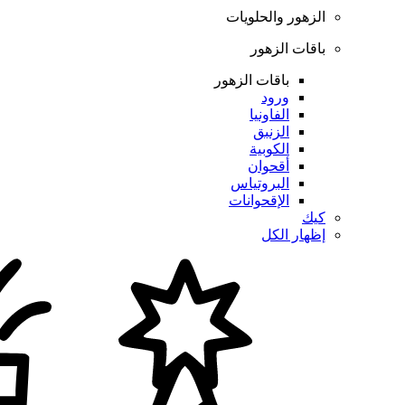
الزهور والحلويات
باقات الزهور
باقات الزهور
ورود
الفاونيا
الزنبق
الكوبية
أقحوان
البروتياس
الإقحوانات
كيك
إظهار الكل