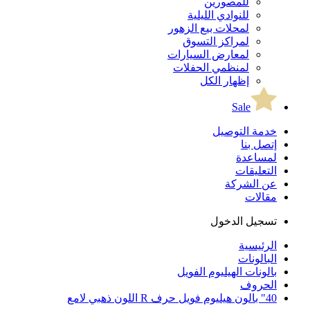
للمصورين
للنوادي الليلية
لمحلات بيع الزهور
لمراكز التسوق
لمعارض السيارات
لمنظمي الحفلات
إظهار الكل
Sale
خدمة التوصيل
إتصل بنا
لمساعدة
التعليقات
عن الشركة
مقالات
تسجيل الدخول
الرئيسية
البالونات
بالونات الهيليوم الفويل
الحروف
40" بالون هيليوم فويل حرف R اللون ذهبي لامع