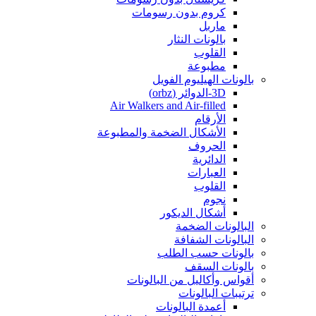
كروم بدون رسومات
ماربل
بالونات النثار
القلوب
مطبوعة
بالونات الهيليوم الفويل
3D-الدوائر (orbz)
Air Walkers and Air-filled
الأرقام
الأشكال الضخمة والمطبوعة
الحروف
الدائرية
العبارات
القلوب
نجوم
أشكال الديكور
البالونات الضخمة
البالونات الشفافة
بالونات حسب الطلب
بالونات السقف
أقواس وأكاليل من البالونات
ترتيبات البالونات
أعمدة البالونات