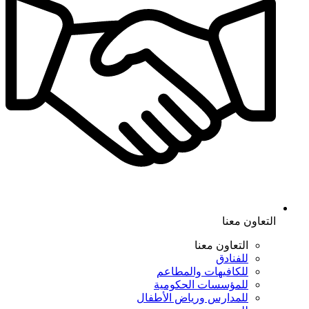
التعاون معنا
التعاون معنا
للفنادق
للكافيهات والمطاعم
للمؤسسات الحكومية
للمدارس ورياض الأطفال