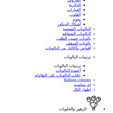
الحروف
الدائرية
العبارات
القلوب
نجوم
أشكال الديكور
البالونات الضخمة
البالونات الشفافة
بالونات حسب الطلب
بالونات السقف
أقواس وأكاليل من البالونات
ترتيبات البالونات
ترتيبات البالونات
أعمدة البالونات
باقات البالونات علي الطاولة
Balloon columns
اي مناسبه
إظهار الكل
الزهور والحلويات