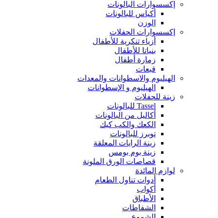
إكسسوارات البالونات
أكياس للبالونات
الوزن
إكسسوارات الحفلات
أزياء تنكرية للأطفال
بنياتا للأطفال
زمارة أطفال
قبعات
الهيليوم والاسطوانات والمعدات
الهيليوم و الإسطوانات
زينة للحفلات
Tassel للبالونات
أكاليل من البالونات
الكعك والكب كيك
توبرز للبالونات
زينة الرايات المعلقة
زينة بوم بومس
قصاصات الورق الملونة
لوازم المائدة
أدوات تناول الطعام
أكواب
الأطباق
الشفاطات
الشموع