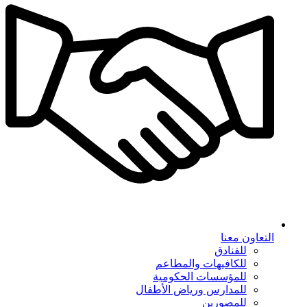
التعاون معنا
للفنادق
للكافيهات والمطاعم
للمؤسسات الحكومية
للمدارس ورياض الأطفال
للمصورين