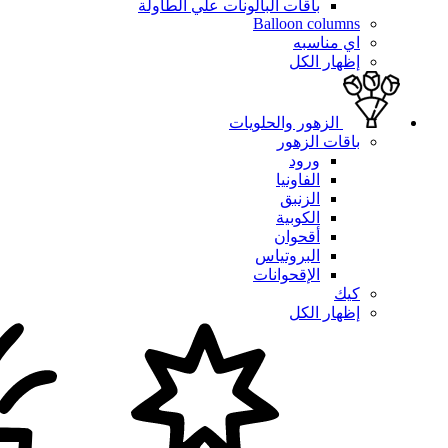
باقات البالونات علي الطاولة
Balloon columns
اي مناسبه
إظهار الكل
الزهور والحلويات
باقات الزهور
ورود
الفاونيا
الزنبق
الكوبية
أقحوان
البروتياس
الإقحوانات
كيك
إظهار الكل