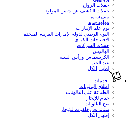
حفلات الزواج
حفلات الكشف عن جنس المولود
بيبي شاور
مولود جديد
يوم علم الإمارات
اليوم الوطني لدولة الإمارات العربية المتحدة
الافتتاحات الكبري
حفلات الشركات
الهالويين
الكريسماس ورأس السنة
عيد الحب
إظهار الكل
خدمات
إطلاق البالونات
الطباعة علي البالونات
خيام للإيجار
نفخ البالونات
ستاندات وخلفيات للإيجار
إظهار الكل