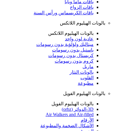
باقات ماما وبابا
باقات الزواج
باقات الكريسماس ورأس السنة
بالونات الهيليوم اللاتكس
بالونات الهيليوم اللاتكس
عادية لون واحد
ميتاليك ولؤلؤية بدون رسومات
باستيل بدون رسومات
كريستال بدون رسومات
كروم بدون رسومات
ماربل
بالونات النثار
القلوب
مطبوعة
بالونات الهيليوم الفويل
بالونات الهيليوم الفويل
3D-الدوائر (orbz)
Air Walkers and Air-filled
الأرقام
الأشكال الضخمة والمطبوعة