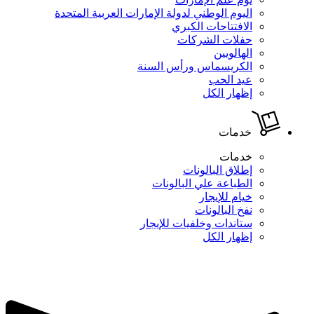
اليوم الوطني لدولة الإمارات العربية المتحدة
الافتتاحات الكبري
حفلات الشركات
الهالويين
الكريسماس ورأس السنة
عيد الحب
إظهار الكل
خدمات
خدمات
إطلاق البالونات
الطباعة علي البالونات
خيام للإيجار
نفخ البالونات
ستاندات وخلفيات للإيجار
إظهار الكل