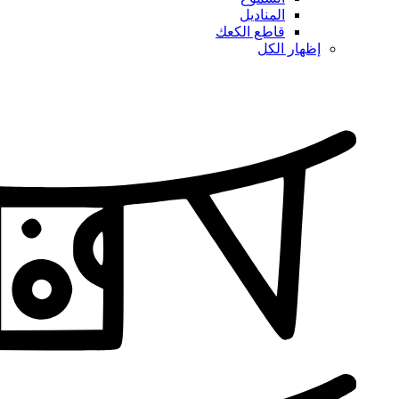
المناديل
قاطع الكعك
إظهار الكل