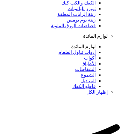
الكعك والكب كيك
توبرز للبالونات
زينة الرايات المعلقة
زينة بوم بومس
قصاصات الورق الملونة
لوازم المائدة
لوازم المائدة
أدوات تناول الطعام
أكواب
الأطباق
الشفاطات
الشموع
المناديل
قاطع الكعك
إظهار الكل