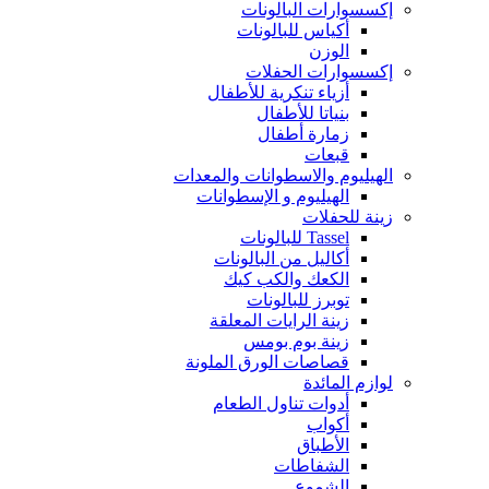
إكسسوارات البالونات
أكياس للبالونات
الوزن
إكسسوارات الحفلات
أزياء تنكرية للأطفال
بنياتا للأطفال
زمارة أطفال
قبعات
الهيليوم والاسطوانات والمعدات
الهيليوم و الإسطوانات
زينة للحفلات
Tassel للبالونات
أكاليل من البالونات
الكعك والكب كيك
توبرز للبالونات
زينة الرايات المعلقة
زينة بوم بومس
قصاصات الورق الملونة
لوازم المائدة
أدوات تناول الطعام
أكواب
الأطباق
الشفاطات
الشموع