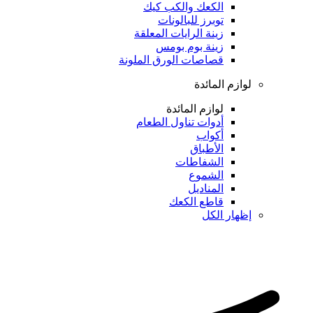
الكعك والكب كيك
توبرز للبالونات
زينة الرايات المعلقة
زينة بوم بومس
قصاصات الورق الملونة
لوازم المائدة
لوازم المائدة
أدوات تناول الطعام
أكواب
الأطباق
الشفاطات
الشموع
المناديل
قاطع الكعك
إظهار الكل