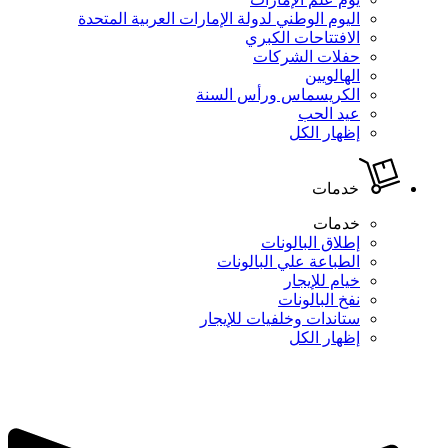
اليوم الوطني لدولة الإمارات العربية المتحدة
الافتتاحات الكبري
حفلات الشركات
الهالويين
الكريسماس ورأس السنة
عيد الحب
إظهار الكل
خدمات
خدمات
إطلاق البالونات
الطباعة علي البالونات
خيام للإيجار
نفخ البالونات
ستاندات وخلفيات للإيجار
إظهار الكل