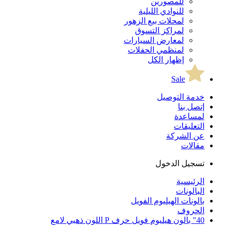
للمصورين
للنوادي الليلية
لمحلات بيع الزهور
لمراكز التسوق
لمعارض السيارات
لمنظمي الحفلات
إظهار الكل
Sale
خدمة التوصيل
إتصل بنا
لمساعدة
التعليقات
عن الشركة
مقالات
تسجيل الدخول
الرئيسية
البالونات
بالونات الهيليوم الفويل
الحروف
40" بالون هيليوم فويل حرف P اللون ذهبي لامع