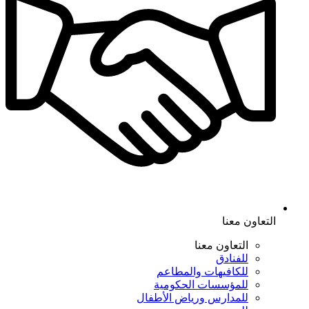
التعاون معنا
التعاون معنا
للفنادق
للكافيهات والمطاعم
للمؤسسات الحكومية
للمدارس ورياض الأطفال