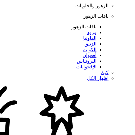
الزهور والحلويات
باقات الزهور
باقات الزهور
ورود
الفاونيا
الزنبق
الكوبية
أقحوان
البروتياس
الإقحوانات
كيك
إظهار الكل