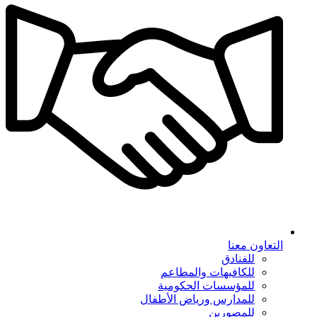
التعاون معنا
للفنادق
للكافيهات والمطاعم
للمؤسسات الحكومية
للمدارس ورياض الأطفال
للمصورين