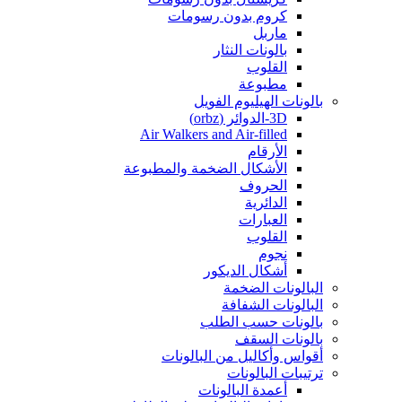
كروم بدون رسومات
ماربل
بالونات النثار
القلوب
مطبوعة
بالونات الهيليوم الفويل
3D-الدوائر (orbz)
Air Walkers and Air-filled
الأرقام
الأشكال الضخمة والمطبوعة
الحروف
الدائرية
العبارات
القلوب
نجوم
أشكال الديكور
البالونات الضخمة
البالونات الشفافة
بالونات حسب الطلب
بالونات السقف
أقواس وأكاليل من البالونات
ترتيبات البالونات
أعمدة البالونات