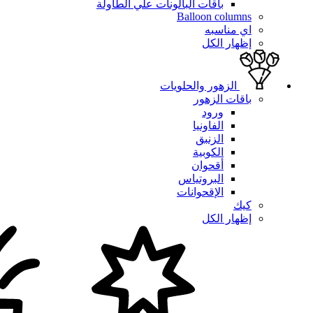
باقات البالونات علي الطاولة
Balloon columns
اي مناسبه
إظهار الكل
الزهور والحلويات
باقات الزهور
ورود
الفاونيا
الزنبق
الكوبية
أقحوان
البروتياس
الإقحوانات
كيك
إظهار الكل