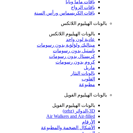
باقات ماما وبابا
باقات الزواج
باقات الكريسماس ورأس السنة
بالونات الهيليوم اللاتكس
بالونات الهيليوم اللاتكس
عادية لون واحد
ميتاليك ولؤلؤية بدون رسومات
باستيل بدون رسومات
كريستال بدون رسومات
كروم بدون رسومات
ماربل
بالونات النثار
القلوب
مطبوعة
بالونات الهيليوم الفويل
بالونات الهيليوم الفويل
3D-الدوائر (orbz)
Air Walkers and Air-filled
الأرقام
الأشكال الضخمة والمطبوعة