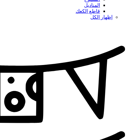
المناديل
قاطع الكعك
إظهار الكل