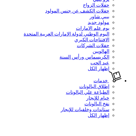
حفلات الزواج
حفلات الكشف عن جنس المولود
بيبي شاور
مولود جديد
يوم علم الإمارات
اليوم الوطني لدولة الإمارات العربية المتحدة
الافتتاحات الكبري
حفلات الشركات
الهالويين
الكريسماس ورأس السنة
عيد الحب
إظهار الكل
خدمات
إطلاق البالونات
الطباعة علي البالونات
خيام للإيجار
نفخ البالونات
ستاندات وخلفيات للإيجار
إظهار الكل