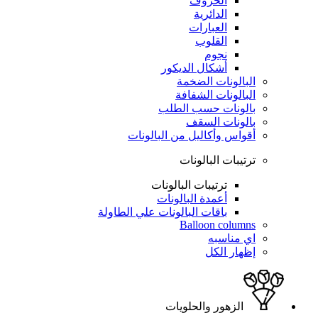
الحروف
الدائرية
العبارات
القلوب
نجوم
أشكال الديكور
البالونات الضخمة
البالونات الشفافة
بالونات حسب الطلب
بالونات السقف
أقواس وأكاليل من البالونات
ترتيبات البالونات
ترتيبات البالونات
أعمدة البالونات
باقات البالونات علي الطاولة
Balloon columns
اي مناسبه
إظهار الكل
الزهور والحلويات