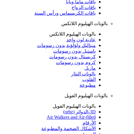
باقات ماما وبابا
باقات الزواج
باقات الكريسماس ورأس السنة
بالونات الهيليوم اللاتكس
بالونات الهيليوم اللاتكس
عادية لون واحد
ميتاليك ولؤلؤية بدون رسومات
باستيل بدون رسومات
كريستال بدون رسومات
كروم بدون رسومات
ماربل
بالونات النثار
القلوب
مطبوعة
بالونات الهيليوم الفويل
بالونات الهيليوم الفويل
3D-الدوائر (orbz)
Air Walkers and Air-filled
الأرقام
الأشكال الضخمة والمطبوعة