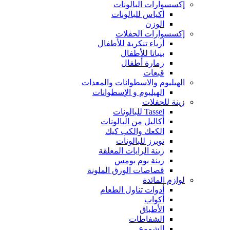
إكسسوارات البالونات
أكياس للبالونات
الوزن
إكسسوارات الحفلات
أزياء تنكرية للأطفال
بنياتا للأطفال
زمارة أطفال
قبعات
الهيليوم والاسطوانات والمعدات
الهيليوم و الإسطوانات
زينة للحفلات
Tassel للبالونات
أكاليل من البالونات
الكعك والكب كيك
توبرز للبالونات
زينة الرايات المعلقة
زينة بوم بومس
قصاصات الورق الملونة
لوازم المائدة
أدوات تناول الطعام
أكواب
الأطباق
الشفاطات
الشموع