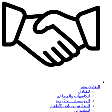
التعاون معنا
للفنادق
للكافيهات والمطاعم
للمؤسسات الحكومية
للمدارس ورياض الأطفال
للمصورين