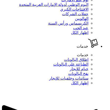
اليوم الوطني لدولة الإمارات العربية المتحدة
الافتتاحات الكبري
حفلات الشركات
الهالويين
الكريسماس ورأس السنة
عيد الحب
إظهار الكل
خدمات
خدمات
إطلاق البالونات
الطباعة علي البالونات
خيام للإيجار
نفخ البالونات
ستاندات وخلفيات للإيجار
إظهار الكل