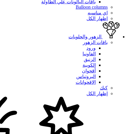
باقات البالونات علي الطاولة
Balloon columns
اي مناسبه
إظهار الكل
الزهور والحلويات
باقات الزهور
ورود
الفاونيا
الزنبق
الكوبية
أقحوان
البروتياس
الإقحوانات
كيك
إظهار الكل