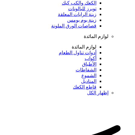
الكعك والكب كيك
توبرز للبالونات
زينة الرايات المعلقة
زينة بوم بومس
قصاصات الورق الملونة
لوازم المائدة
لوازم المائدة
أدوات تناول الطعام
أكواب
الأطباق
الشفاطات
الشموع
المناديل
قاطع الكعك
إظهار الكل