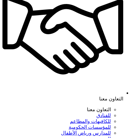
التعاون معنا
التعاون معنا
للفنادق
للكافيهات والمطاعم
للمؤسسات الحكومية
للمدارس ورياض الأطفال