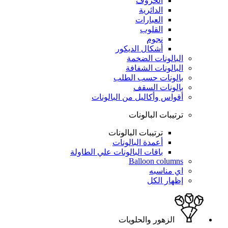
الحروف
الدائرية
العبارات
القلوب
نجوم
أشكال الديكور
البالونات الضخمة
البالونات الشفافة
بالونات حسب الطلب
بالونات السقف
أقواس وأكاليل من البالونات
ترتيبات البالونات
ترتيبات البالونات
أعمدة البالونات
باقات البالونات علي الطاولة
Balloon columns
اي مناسبه
إظهار الكل
الزهور والحلويات