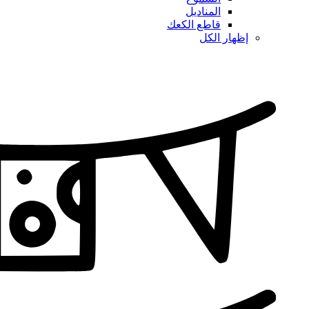
المناديل
قاطع الكعك
إظهار الكل