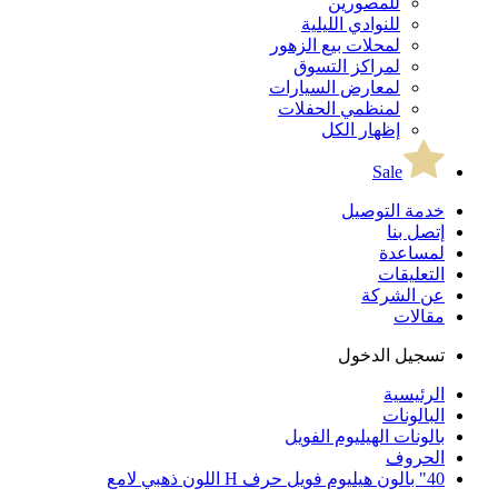
للمصورين
للنوادي الليلية
لمحلات بيع الزهور
لمراكز التسوق
لمعارض السيارات
لمنظمي الحفلات
إظهار الكل
Sale
خدمة التوصيل
إتصل بنا
لمساعدة
التعليقات
عن الشركة
مقالات
تسجيل الدخول
الرئيسية
البالونات
بالونات الهيليوم الفويل
الحروف
40" بالون هيليوم فويل حرف H اللون ذهبي لامع