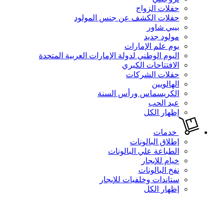
حفلات الزواج
حفلات الكشف عن جنس المولود
بيبي شاور
مولود جديد
يوم علم الإمارات
اليوم الوطني لدولة الإمارات العربية المتحدة
الافتتاحات الكبري
حفلات الشركات
الهالويين
الكريسماس ورأس السنة
عيد الحب
إظهار الكل
خدمات
إطلاق البالونات
الطباعة علي البالونات
خيام للإيجار
نفخ البالونات
ستاندات وخلفيات للإيجار
إظهار الكل