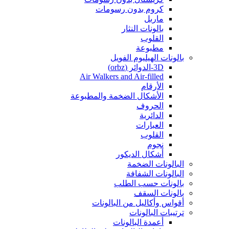
كروم بدون رسومات
ماربل
بالونات النثار
القلوب
مطبوعة
بالونات الهيليوم الفويل
3D-الدوائر (orbz)
Air Walkers and Air-filled
الأرقام
الأشكال الضخمة والمطبوعة
الحروف
الدائرية
العبارات
القلوب
نجوم
أشكال الديكور
البالونات الضخمة
البالونات الشفافة
بالونات حسب الطلب
بالونات السقف
أقواس وأكاليل من البالونات
ترتيبات البالونات
أعمدة البالونات