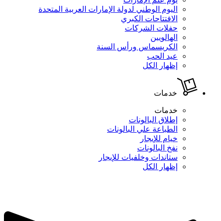
اليوم الوطني لدولة الإمارات العربية المتحدة
الافتتاحات الكبري
حفلات الشركات
الهالويين
الكريسماس ورأس السنة
عيد الحب
إظهار الكل
خدمات
خدمات
إطلاق البالونات
الطباعة علي البالونات
خيام للإيجار
نفخ البالونات
ستاندات وخلفيات للإيجار
إظهار الكل