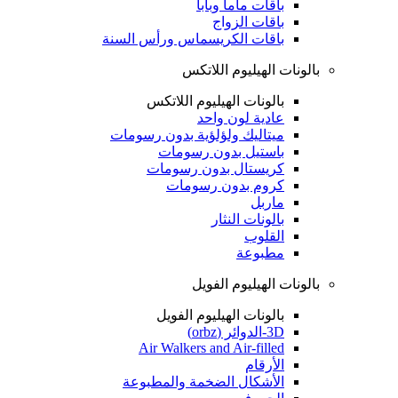
باقات ماما وبابا
باقات الزواج
باقات الكريسماس ورأس السنة
بالونات الهيليوم اللاتكس
بالونات الهيليوم اللاتكس
عادية لون واحد
ميتاليك ولؤلؤية بدون رسومات
باستيل بدون رسومات
كريستال بدون رسومات
كروم بدون رسومات
ماربل
بالونات النثار
القلوب
مطبوعة
بالونات الهيليوم الفويل
بالونات الهيليوم الفويل
3D-الدوائر (orbz)
Air Walkers and Air-filled
الأرقام
الأشكال الضخمة والمطبوعة