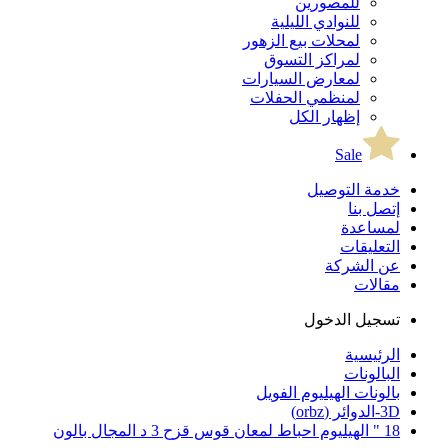
للمصورين
للنوادي الليلية
لمحلات بيع الزهور
لمراكز التسوق
لمعارض السيارات
لمنظمي الحفلات
إظهار الكل
Sale
خدمة التوصيل
إتصل بنا
لمساعدة
التعليقات
عن الشركة
مقالات
تسجيل الدخول
الرئيسية
البالونات
بالونات الهيليوم الفويل
3D-الدوائر (orbz)
18 " الهيليوم احباط لمعان قوس قزح 3 د المجال بالون