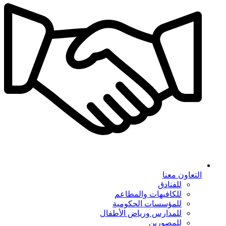
التعاون معنا
للفنادق
للكافيهات والمطاعم
للمؤسسات الحكومية
للمدارس ورياض الأطفال
للمصورين