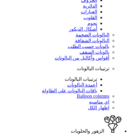
الحروف
الدائرية
العبارات
القلوب
نجوم
أشكال الديكور
البالونات الضخمة
البالونات الشفافة
بالونات حسب الطلب
بالونات السقف
أقواس وأكاليل من البالونات
ترتيبات البالونات
ترتيبات البالونات
أعمدة البالونات
باقات البالونات علي الطاولة
Balloon columns
اي مناسبه
إظهار الكل
الزهور والحلويات