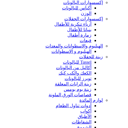
إكسسوارات البالونات
أكياس للبالونات
الوزن
إكسسوارات الحفلات
أزياء تنكرية للأطفال
بنياتا للأطفال
زمارة أطفال
قبعات
الهيليوم والاسطوانات والمعدات
الهيليوم و الإسطوانات
زينة للحفلات
Tassel للبالونات
أكاليل من البالونات
الكعك والكب كيك
توبرز للبالونات
زينة الرايات المعلقة
زينة بوم بومس
قصاصات الورق الملونة
لوازم المائدة
أدوات تناول الطعام
أكواب
الأطباق
الشفاطات
الشموع