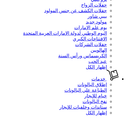
حفلات الزواج
حفلات الكشف عن جنس المولود
بيبي شاور
مولود جديد
يوم علم الإمارات
اليوم الوطني لدولة الإمارات العربية المتحدة
الافتتاحات الكبري
حفلات الشركات
الهالويين
الكريسماس ورأس السنة
عيد الحب
إظهار الكل
خدمات
إطلاق البالونات
الطباعة علي البالونات
خيام للإيجار
نفخ البالونات
ستاندات وخلفيات للإيجار
إظهار الكل