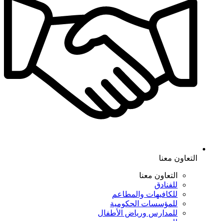
التعاون معنا
التعاون معنا
للفنادق
للكافيهات والمطاعم
للمؤسسات الحكومية
للمدارس ورياض الأطفال