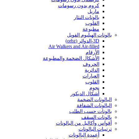
كروم بدون رسومات
ماربل
بالونات النثار
القلوب
مطبوعة
بالونات الهيليوم الفويل
3D-الدوائر (orbz)
Air Walkers and Air-filled
الأرقام
الأشكال الضخمة والمطبوعة
الحروف
الدائرية
العبارات
القلوب
نجوم
أشكال الديكور
البالونات الضخمة
البالونات الشفافة
بالونات حسب الطلب
بالونات السقف
أقواس وأكاليل من البالونات
ترتيبات البالونات
أعمدة البالونات