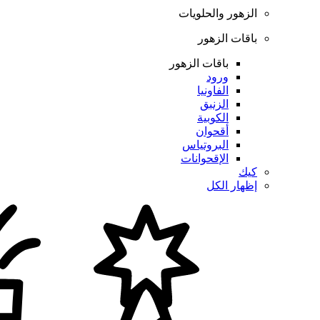
الزهور والحلويات
باقات الزهور
باقات الزهور
ورود
الفاونيا
الزنبق
الكوبية
أقحوان
البروتياس
الإقحوانات
كيك
إظهار الكل