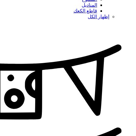
المناديل
قاطع الكعك
إظهار الكل