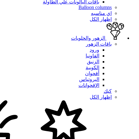
باقات البالونات علي الطاولة
Balloon columns
اي مناسبه
إظهار الكل
الزهور والحلويات
باقات الزهور
ورود
الفاونيا
الزنبق
الكوبية
أقحوان
البروتياس
الإقحوانات
كيك
إظهار الكل