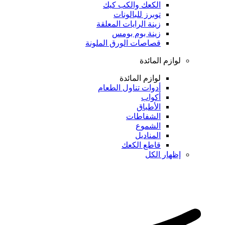
الكعك والكب كيك
توبرز للبالونات
زينة الرايات المعلقة
زينة بوم بومس
قصاصات الورق الملونة
لوازم المائدة
لوازم المائدة
أدوات تناول الطعام
أكواب
الأطباق
الشفاطات
الشموع
المناديل
قاطع الكعك
إظهار الكل