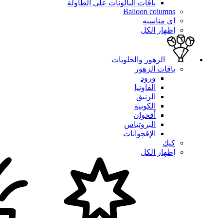
باقات البالونات علي الطاولة
Balloon columns
اي مناسبه
إظهار الكل
الزهور والحلويات
باقات الزهور
ورود
الفاونيا
الزنبق
الكوبية
أقحوان
البروتياس
الإقحوانات
كيك
إظهار الكل