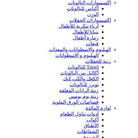
إكسسوارات البالونات
أكياس للبالونات
الوزن
إكسسوارات الحفلات
أزياء تنكرية للأطفال
بنياتا للأطفال
زمارة أطفال
قبعات
الهيليوم والاسطوانات والمعدات
الهيليوم و الإسطوانات
زينة للحفلات
Tassel للبالونات
أكاليل من البالونات
الكعك والكب كيك
توبرز للبالونات
زينة الرايات المعلقة
زينة بوم بومس
قصاصات الورق الملونة
لوازم المائدة
أدوات تناول الطعام
أكواب
الأطباق
الشفاطات
الشموع