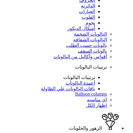
الحروف
الدائرية
العبارات
القلوب
نجوم
أشكال الديكور
البالونات الضخمة
البالونات الشفافة
بالونات حسب الطلب
بالونات السقف
أقواس وأكاليل من البالونات
ترتيبات البالونات
ترتيبات البالونات
أعمدة البالونات
باقات البالونات علي الطاولة
Balloon columns
اي مناسبه
إظهار الكل
الزهور والحلويات