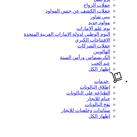
حفلات الزواج
حفلات الكشف عن جنس المولود
بيبي شاور
مولود جديد
يوم علم الإمارات
اليوم الوطني لدولة الإمارات العربية المتحدة
الافتتاحات الكبري
حفلات الشركات
الهالويين
الكريسماس ورأس السنة
عيد الحب
إظهار الكل
خدمات
إطلاق البالونات
الطباعة علي البالونات
خيام للإيجار
نفخ البالونات
ستاندات وخلفيات للإيجار
إظهار الكل