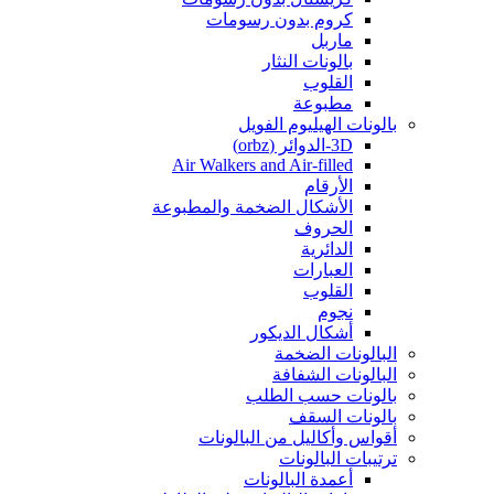
كروم بدون رسومات
ماربل
بالونات النثار
القلوب
مطبوعة
بالونات الهيليوم الفويل
3D-الدوائر (orbz)
Air Walkers and Air-filled
الأرقام
الأشكال الضخمة والمطبوعة
الحروف
الدائرية
العبارات
القلوب
نجوم
أشكال الديكور
البالونات الضخمة
البالونات الشفافة
بالونات حسب الطلب
بالونات السقف
أقواس وأكاليل من البالونات
ترتيبات البالونات
أعمدة البالونات