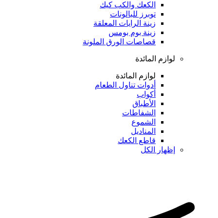
الكعك والكب كيك
توبرز للبالونات
زينة الرايات المعلقة
زينة بوم بومس
قصاصات الورق الملونة
لوازم المائدة
لوازم المائدة
أدوات تناول الطعام
أكواب
الأطباق
الشفاطات
الشموع
المناديل
قاطع الكعك
إظهار الكل