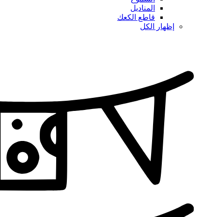
المناديل
قاطع الكعك
إظهار الكل