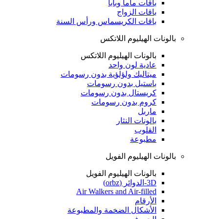
باقات ماما وبابا
باقات الزواج
باقات الكريسماس ورأس السنة
بالونات الهيليوم اللاتكس
بالونات الهيليوم اللاتكس
عادية لون واحد
ميتاليك ولؤلؤية بدون رسومات
باستيل بدون رسومات
كريستال بدون رسومات
كروم بدون رسومات
ماربل
بالونات النثار
القلوب
مطبوعة
بالونات الهيليوم الفويل
بالونات الهيليوم الفويل
3D-الدوائر (orbz)
Air Walkers and Air-filled
الأرقام
الأشكال الضخمة والمطبوعة