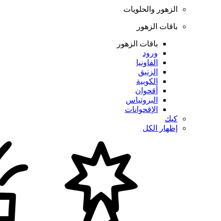
الزهور والحلويات
باقات الزهور
باقات الزهور
ورود
الفاونيا
الزنبق
الكوبية
أقحوان
البروتياس
الإقحوانات
كيك
إظهار الكل