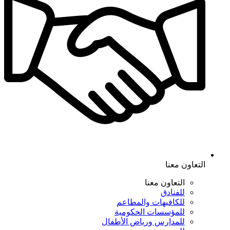
التعاون معنا
التعاون معنا
للفنادق
للكافيهات والمطاعم
للمؤسسات الحكومية
للمدارس ورياض الأطفال