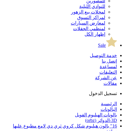
للمصورين
للنوادي الليلية
لمحلات بيع الزهور
لمراكز التسوق
لمعارض السيارات
لمنظمي الحفلات
إظهار الكل
Sale
خدمة التوصيل
إتصل بنا
لمساعدة
التعليقات
عن الشركة
مقالات
تسجيل الدخول
الرئيسية
البالونات
بالونات الهيليوم الفويل
3D-الدوائر (orbz)
16" بالون هيليوم شكل كروي ثري دي لامع مطبوع عليها