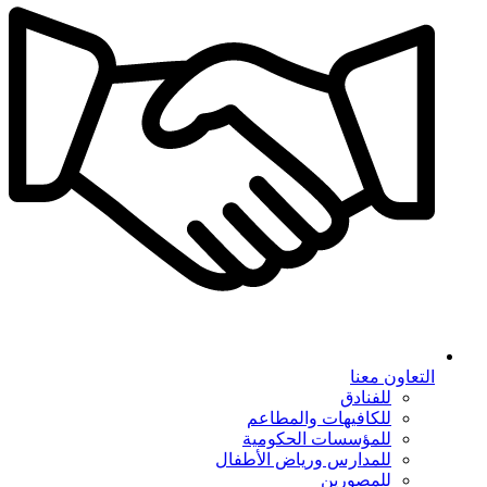
التعاون معنا
للفنادق
للكافيهات والمطاعم
للمؤسسات الحكومية
للمدارس ورياض الأطفال
للمصورين