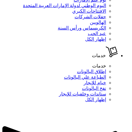
اليوم الوطني لدولة الإمارات العربية المتحدة
الافتتاحات الكبري
حفلات الشركات
الهالويين
الكريسماس ورأس السنة
عيد الحب
إظهار الكل
خدمات
خدمات
إطلاق البالونات
الطباعة علي البالونات
خيام للإيجار
نفخ البالونات
ستاندات وخلفيات للإيجار
إظهار الكل