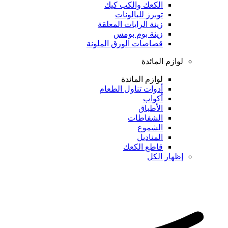
الكعك والكب كيك
توبرز للبالونات
زينة الرايات المعلقة
زينة بوم بومس
قصاصات الورق الملونة
لوازم المائدة
لوازم المائدة
أدوات تناول الطعام
أكواب
الأطباق
الشفاطات
الشموع
المناديل
قاطع الكعك
إظهار الكل