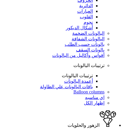
الحروف
الدائرية
العبارات
القلوب
نجوم
أشكال الديكور
البالونات الضخمة
البالونات الشفافة
بالونات حسب الطلب
بالونات السقف
أقواس وأكاليل من البالونات
ترتيبات البالونات
ترتيبات البالونات
أعمدة البالونات
باقات البالونات علي الطاولة
Balloon columns
اي مناسبه
إظهار الكل
الزهور والحلويات