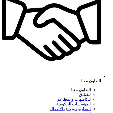
التعاون معنا
التعاون معنا
للفنادق
للكافيهات والمطاعم
للمؤسسات الحكومية
للمدارس ورياض الأطفال