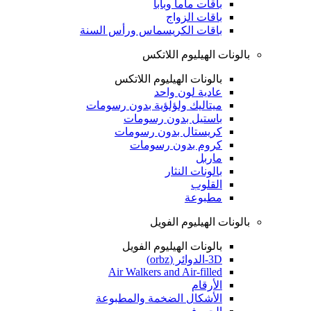
باقات ماما وبابا
باقات الزواج
باقات الكريسماس ورأس السنة
بالونات الهيليوم اللاتكس
بالونات الهيليوم اللاتكس
عادية لون واحد
ميتاليك ولؤلؤية بدون رسومات
باستيل بدون رسومات
كريستال بدون رسومات
كروم بدون رسومات
ماربل
بالونات النثار
القلوب
مطبوعة
بالونات الهيليوم الفويل
بالونات الهيليوم الفويل
3D-الدوائر (orbz)
Air Walkers and Air-filled
الأرقام
الأشكال الضخمة والمطبوعة