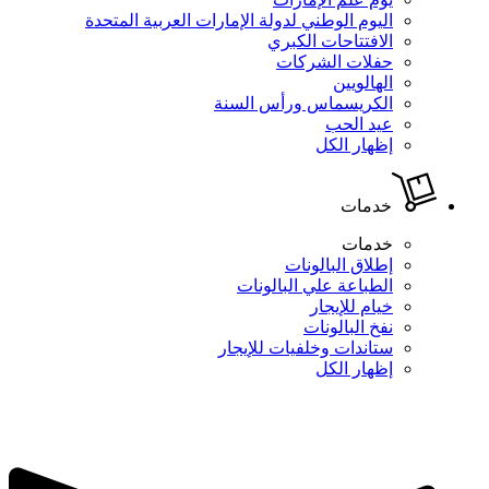
اليوم الوطني لدولة الإمارات العربية المتحدة
الافتتاحات الكبري
حفلات الشركات
الهالويين
الكريسماس ورأس السنة
عيد الحب
إظهار الكل
خدمات
خدمات
إطلاق البالونات
الطباعة علي البالونات
خيام للإيجار
نفخ البالونات
ستاندات وخلفيات للإيجار
إظهار الكل