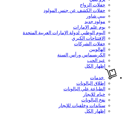
حفلات الزواج
حفلات الكشف عن جنس المولود
بيبي شاور
مولود جديد
يوم علم الإمارات
اليوم الوطني لدولة الإمارات العربية المتحدة
الافتتاحات الكبري
حفلات الشركات
الهالويين
الكريسماس ورأس السنة
عيد الحب
إظهار الكل
خدمات
إطلاق البالونات
الطباعة علي البالونات
خيام للإيجار
نفخ البالونات
ستاندات وخلفيات للإيجار
إظهار الكل