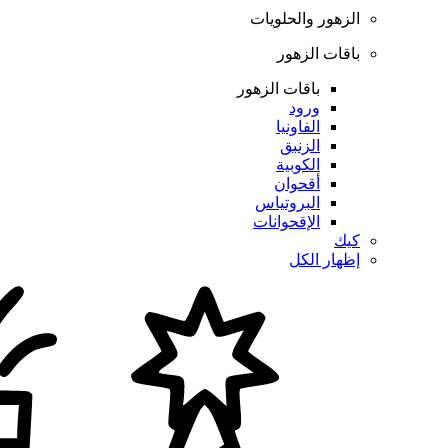
الزهور والحلويات
باقات الزهور
باقات الزهور
ورود
الفاونيا
الزنبق
الكوبية
أقحوان
البروتياس
الإقحوانات
كيك
إظهار الكل