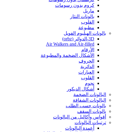
كروم بدون رسومات
ماربل
بالونات النثار
القلوب
مطبوعة
بالونات الهيليوم الفويل
3D-الدوائر (orbz)
Air Walkers and Air-filled
الأرقام
الأشكال الضخمة والمطبوعة
الحروف
الدائرية
العبارات
القلوب
نجوم
أشكال الديكور
البالونات الضخمة
البالونات الشفافة
بالونات حسب الطلب
بالونات السقف
أقواس وأكاليل من البالونات
ترتيبات البالونات
أعمدة البالونات