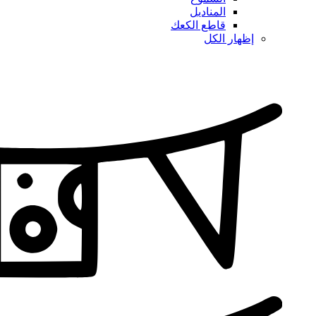
المناديل
قاطع الكعك
إظهار الكل