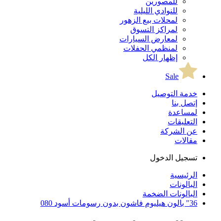
للمصورين
للنوادي الليلية
لمحلات بيع الزهور
لمراكز التسوق
لمعارض السيارات
لمنظمي الحفلات
إظهار الكل
Sale
خدمة التوصيل
إتصل بنا
لمساعدة
التعليقات
عن الشركة
مقالات
تسجيل الدخول
الرئيسية
البالونات
البالونات الضخمة
36" بالون هيليوم فاشون بدون رسومات أسود 080