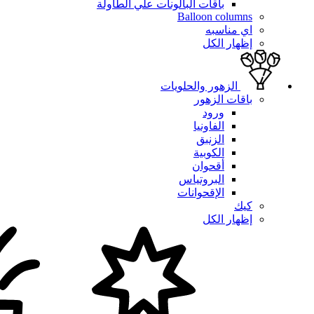
باقات البالونات علي الطاولة
Balloon columns
اي مناسبه
إظهار الكل
الزهور والحلويات
باقات الزهور
ورود
الفاونيا
الزنبق
الكوبية
أقحوان
البروتياس
الإقحوانات
كيك
إظهار الكل