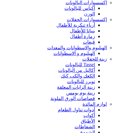
إكسسوارات البالونات
أكياس للبالونات
الوزن
إكسسوارات الحفلات
أزياء تنكرية للأطفال
بنياتا للأطفال
زمارة أطفال
قبعات
الهيليوم والاسطوانات والمعدات
الهيليوم و الإسطوانات
زينة للحفلات
Tassel للبالونات
أكاليل من البالونات
الكعك والكب كيك
توبرز للبالونات
زينة الرايات المعلقة
زينة بوم بومس
قصاصات الورق الملونة
لوازم المائدة
أدوات تناول الطعام
أكواب
الأطباق
الشفاطات
الشموع