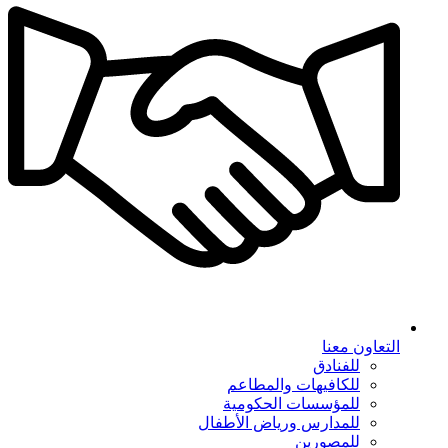
التعاون معنا
للفنادق
للكافيهات والمطاعم
للمؤسسات الحكومية
للمدارس ورياض الأطفال
للمصورين