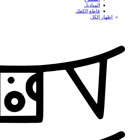
المناديل
قاطع الكعك
إظهار الكل