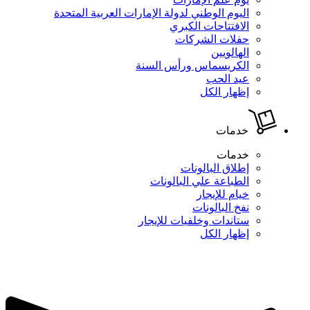
اليوم الوطني لدولة الإمارات العربية المتحدة
الافتتاحات الكبري
حفلات الشركات
الهالويين
الكريسماس ورأس السنة
عيد الحب
إظهار الكل
خدمات
خدمات
إطلاق البالونات
الطباعة علي البالونات
خيام للإيجار
نفخ البالونات
ستاندات وخلفيات للإيجار
إظهار الكل