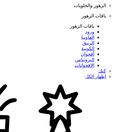
الزهور والحلويات
باقات الزهور
باقات الزهور
ورود
الفاونيا
الزنبق
الكوبية
أقحوان
البروتياس
الإقحوانات
كيك
إظهار الكل