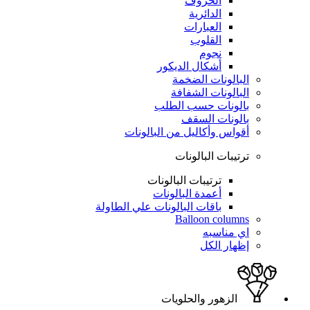
الحروف
الدائرية
العبارات
القلوب
نجوم
أشكال الديكور
البالونات الضخمة
البالونات الشفافة
بالونات حسب الطلب
بالونات السقف
أقواس وأكاليل من البالونات
ترتيبات البالونات
ترتيبات البالونات
أعمدة البالونات
باقات البالونات علي الطاولة
Balloon columns
اي مناسبه
إظهار الكل
الزهور والحلويات