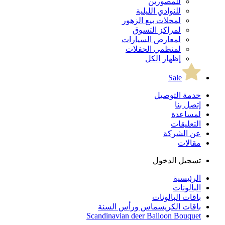
للمصورين
للنوادي الليلية
لمحلات بيع الزهور
لمراكز التسوق
لمعارض السيارات
لمنظمي الحفلات
إظهار الكل
Sale
خدمة التوصيل
إتصل بنا
لمساعدة
التعليقات
عن الشركة
مقالات
تسجيل الدخول
الرئيسية
البالونات
باقات البالونات
باقات الكريسماس ورأس السنة
Scandinavian deer Balloon Bouquet