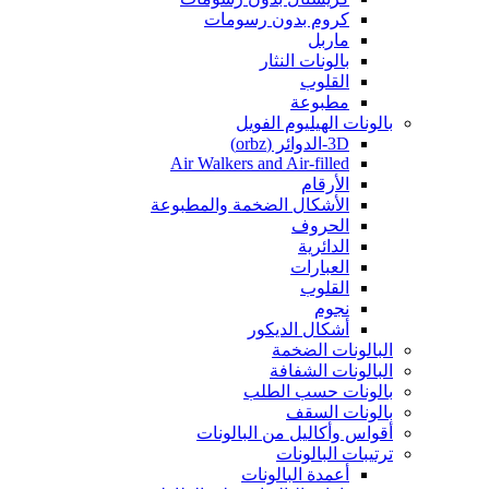
كروم بدون رسومات
ماربل
بالونات النثار
القلوب
مطبوعة
بالونات الهيليوم الفويل
3D-الدوائر (orbz)
Air Walkers and Air-filled
الأرقام
الأشكال الضخمة والمطبوعة
الحروف
الدائرية
العبارات
القلوب
نجوم
أشكال الديكور
البالونات الضخمة
البالونات الشفافة
بالونات حسب الطلب
بالونات السقف
أقواس وأكاليل من البالونات
ترتيبات البالونات
أعمدة البالونات