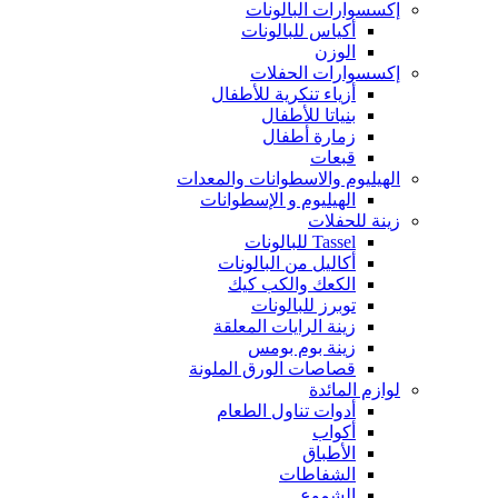
إكسسوارات البالونات
أكياس للبالونات
الوزن
إكسسوارات الحفلات
أزياء تنكرية للأطفال
بنياتا للأطفال
زمارة أطفال
قبعات
الهيليوم والاسطوانات والمعدات
الهيليوم و الإسطوانات
زينة للحفلات
Tassel للبالونات
أكاليل من البالونات
الكعك والكب كيك
توبرز للبالونات
زينة الرايات المعلقة
زينة بوم بومس
قصاصات الورق الملونة
لوازم المائدة
أدوات تناول الطعام
أكواب
الأطباق
الشفاطات
الشموع