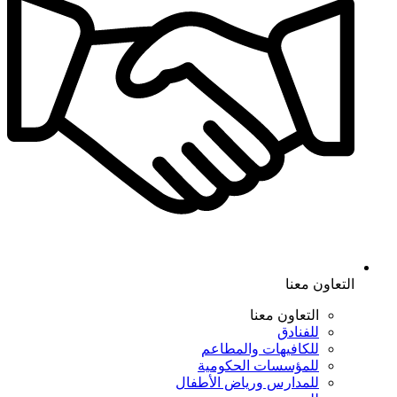
التعاون معنا
التعاون معنا
للفنادق
للكافيهات والمطاعم
للمؤسسات الحكومية
للمدارس ورياض الأطفال