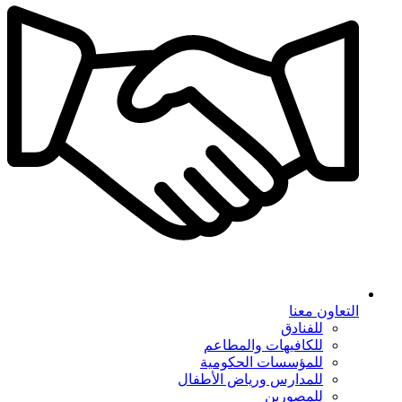
التعاون معنا
للفنادق
للكافيهات والمطاعم
للمؤسسات الحكومية
للمدارس ورياض الأطفال
للمصورين