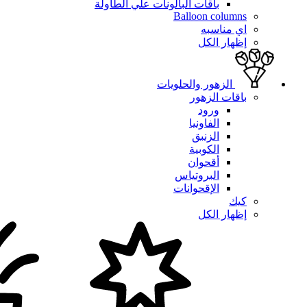
باقات البالونات علي الطاولة
Balloon columns
اي مناسبه
إظهار الكل
الزهور والحلويات
باقات الزهور
ورود
الفاونيا
الزنبق
الكوبية
أقحوان
البروتياس
الإقحوانات
كيك
إظهار الكل