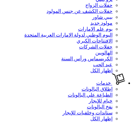
حفلات الزواج
حفلات الكشف عن جنس المولود
بيبي شاور
مولود جديد
يوم علم الإمارات
اليوم الوطني لدولة الإمارات العربية المتحدة
الافتتاحات الكبري
حفلات الشركات
الهالويين
الكريسماس ورأس السنة
عيد الحب
إظهار الكل
خدمات
إطلاق البالونات
الطباعة علي البالونات
خيام للإيجار
نفخ البالونات
ستاندات وخلفيات للإيجار
إظهار الكل