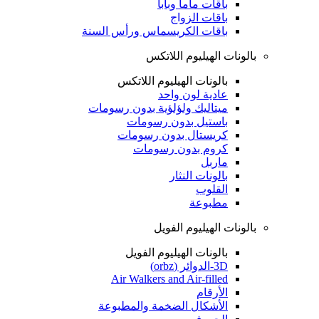
باقات ماما وبابا
باقات الزواج
باقات الكريسماس ورأس السنة
بالونات الهيليوم اللاتكس
بالونات الهيليوم اللاتكس
عادية لون واحد
ميتاليك ولؤلؤية بدون رسومات
باستيل بدون رسومات
كريستال بدون رسومات
كروم بدون رسومات
ماربل
بالونات النثار
القلوب
مطبوعة
بالونات الهيليوم الفويل
بالونات الهيليوم الفويل
3D-الدوائر (orbz)
Air Walkers and Air-filled
الأرقام
الأشكال الضخمة والمطبوعة