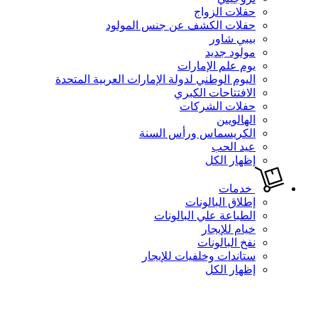
حفلات الزواج
حفلات الكشف عن جنس المولود
بيبي شاور
مولود جديد
يوم علم الإمارات
اليوم الوطني لدولة الإمارات العربية المتحدة
الافتتاحات الكبري
حفلات الشركات
الهالويين
الكريسماس ورأس السنة
عيد الحب
إظهار الكل
خدمات
إطلاق البالونات
الطباعة علي البالونات
خيام للإيجار
نفخ البالونات
ستاندات وخلفيات للإيجار
إظهار الكل