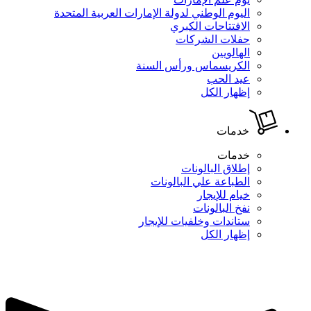
اليوم الوطني لدولة الإمارات العربية المتحدة
الافتتاحات الكبري
حفلات الشركات
الهالويين
الكريسماس ورأس السنة
عيد الحب
إظهار الكل
خدمات
خدمات
إطلاق البالونات
الطباعة علي البالونات
خيام للإيجار
نفخ البالونات
ستاندات وخلفيات للإيجار
إظهار الكل