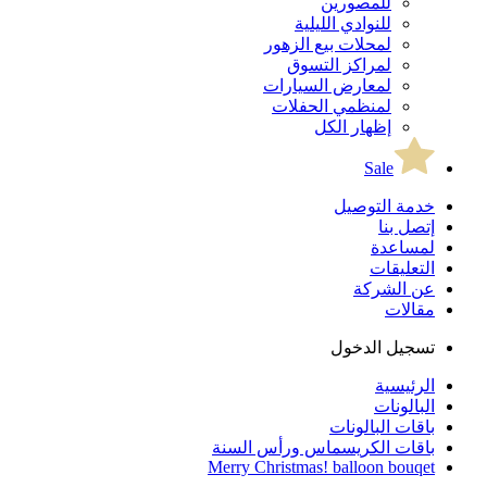
للمصورين
للنوادي الليلية
لمحلات بيع الزهور
لمراكز التسوق
لمعارض السيارات
لمنظمي الحفلات
إظهار الكل
Sale
خدمة التوصيل
إتصل بنا
لمساعدة
التعليقات
عن الشركة
مقالات
تسجيل الدخول
الرئيسية
البالونات
باقات البالونات
باقات الكريسماس ورأس السنة
Merry Christmas! balloon bouqet