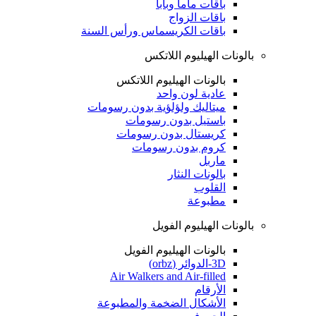
باقات ماما وبابا
باقات الزواج
باقات الكريسماس ورأس السنة
بالونات الهيليوم اللاتكس
بالونات الهيليوم اللاتكس
عادية لون واحد
ميتاليك ولؤلؤية بدون رسومات
باستيل بدون رسومات
كريستال بدون رسومات
كروم بدون رسومات
ماربل
بالونات النثار
القلوب
مطبوعة
بالونات الهيليوم الفويل
بالونات الهيليوم الفويل
3D-الدوائر (orbz)
Air Walkers and Air-filled
الأرقام
الأشكال الضخمة والمطبوعة