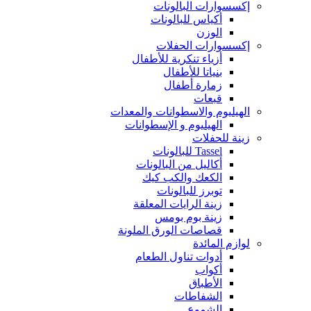
إكسسوارات البالونات
أكياس للبالونات
الوزن
إكسسوارات الحفلات
أزياء تنكرية للأطفال
بنياتا للأطفال
زمارة أطفال
قبعات
الهيليوم والاسطوانات والمعدات
الهيليوم و الإسطوانات
زينة للحفلات
Tassel للبالونات
أكاليل من البالونات
الكعك والكب كيك
توبرز للبالونات
زينة الرايات المعلقة
زينة بوم بومس
قصاصات الورق الملونة
لوازم المائدة
أدوات تناول الطعام
أكواب
الأطباق
الشفاطات
الشموع