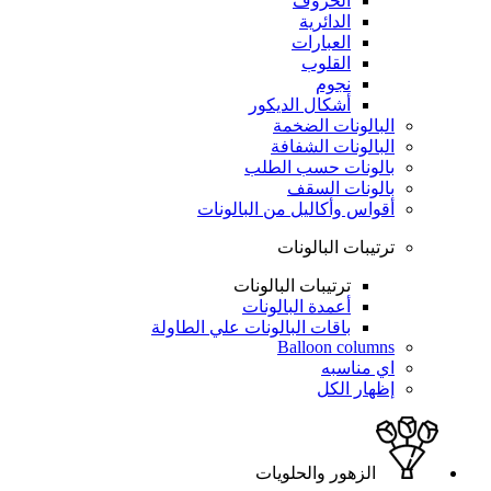
الحروف
الدائرية
العبارات
القلوب
نجوم
أشكال الديكور
البالونات الضخمة
البالونات الشفافة
بالونات حسب الطلب
بالونات السقف
أقواس وأكاليل من البالونات
ترتيبات البالونات
ترتيبات البالونات
أعمدة البالونات
باقات البالونات علي الطاولة
Balloon columns
اي مناسبه
إظهار الكل
الزهور والحلويات