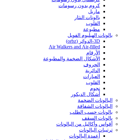
كروم بدون رسومات
ماربل
بالونات النثار
القلوب
مطبوعة
بالونات الهيليوم الفويل
3D-الدوائر (orbz)
Air Walkers and Air-filled
الأرقام
الأشكال الضخمة والمطبوعة
الحروف
الدائرية
العبارات
القلوب
نجوم
أشكال الديكور
البالونات الضخمة
البالونات الشفافة
بالونات حسب الطلب
بالونات السقف
أقواس وأكاليل من البالونات
ترتيبات البالونات
أعمدة البالونات