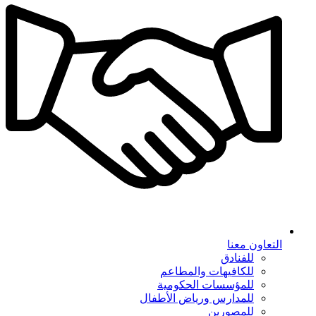
التعاون معنا
للفنادق
للكافيهات والمطاعم
للمؤسسات الحكومية
للمدارس ورياض الأطفال
للمصورين