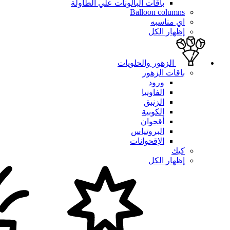
باقات البالونات علي الطاولة
Balloon columns
اي مناسبه
إظهار الكل
الزهور والحلويات
باقات الزهور
ورود
الفاونيا
الزنبق
الكوبية
أقحوان
البروتياس
الإقحوانات
كيك
إظهار الكل