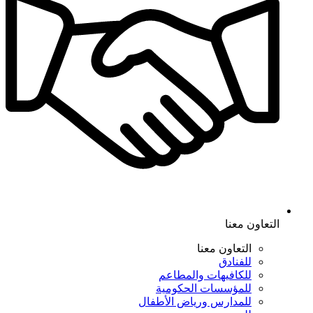
التعاون معنا
التعاون معنا
للفنادق
للكافيهات والمطاعم
للمؤسسات الحكومية
للمدارس ورياض الأطفال