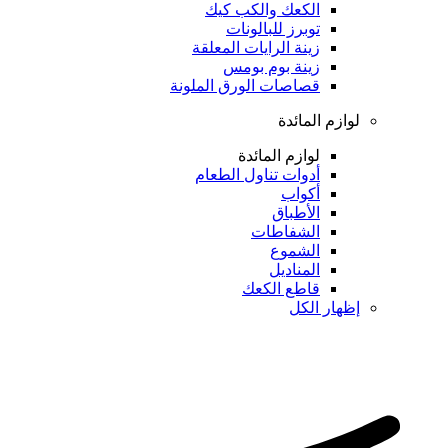
الكعك والكب كيك
توبرز للبالونات
زينة الرايات المعلقة
زينة بوم بومس
قصاصات الورق الملونة
لوازم المائدة
لوازم المائدة
أدوات تناول الطعام
أكواب
الأطباق
الشفاطات
الشموع
المناديل
قاطع الكعك
إظهار الكل