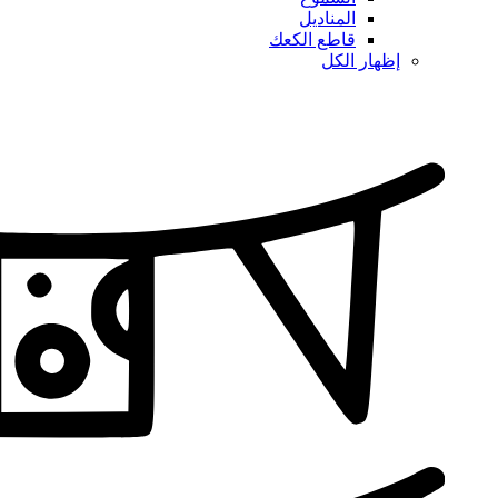
المناديل
قاطع الكعك
إظهار الكل