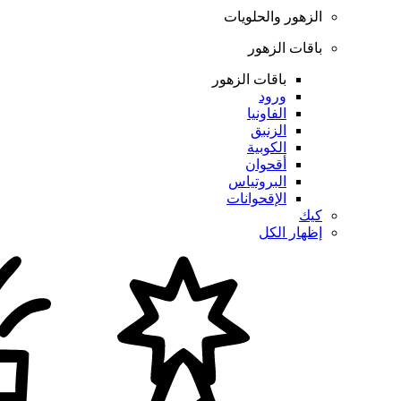
الزهور والحلويات
باقات الزهور
باقات الزهور
ورود
الفاونيا
الزنبق
الكوبية
أقحوان
البروتياس
الإقحوانات
كيك
إظهار الكل