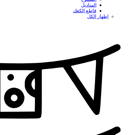
المناديل
قاطع الكعك
إظهار الكل