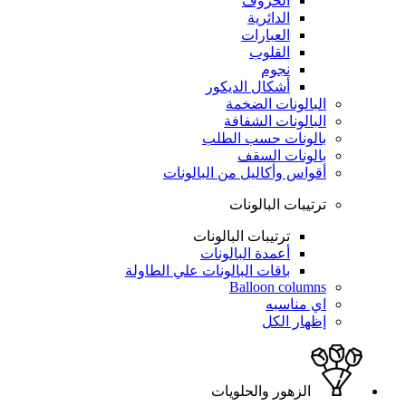
الحروف
الدائرية
العبارات
القلوب
نجوم
أشكال الديكور
البالونات الضخمة
البالونات الشفافة
بالونات حسب الطلب
بالونات السقف
أقواس وأكاليل من البالونات
ترتيبات البالونات
ترتيبات البالونات
أعمدة البالونات
باقات البالونات علي الطاولة
Balloon columns
اي مناسبه
إظهار الكل
الزهور والحلويات