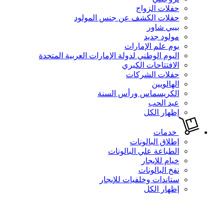
حفلات الزواج
حفلات الكشف عن جنس المولود
بيبي شاور
مولود جديد
يوم علم الإمارات
اليوم الوطني لدولة الإمارات العربية المتحدة
الافتتاحات الكبري
حفلات الشركات
الهالويين
الكريسماس ورأس السنة
عيد الحب
إظهار الكل
خدمات
إطلاق البالونات
الطباعة علي البالونات
خيام للإيجار
نفخ البالونات
ستاندات وخلفيات للإيجار
إظهار الكل