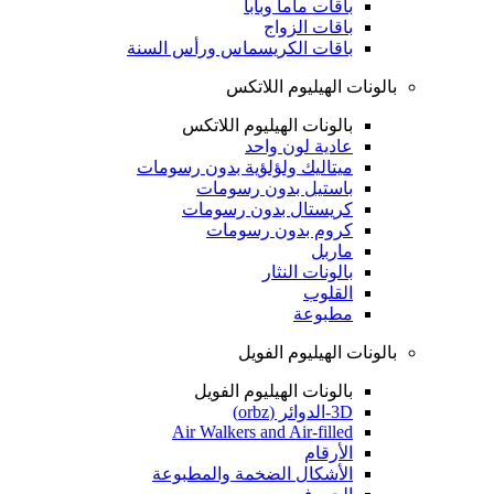
باقات ماما وبابا
باقات الزواج
باقات الكريسماس ورأس السنة
بالونات الهيليوم اللاتكس
بالونات الهيليوم اللاتكس
عادية لون واحد
ميتاليك ولؤلؤية بدون رسومات
باستيل بدون رسومات
كريستال بدون رسومات
كروم بدون رسومات
ماربل
بالونات النثار
القلوب
مطبوعة
بالونات الهيليوم الفويل
بالونات الهيليوم الفويل
3D-الدوائر (orbz)
Air Walkers and Air-filled
الأرقام
الأشكال الضخمة والمطبوعة