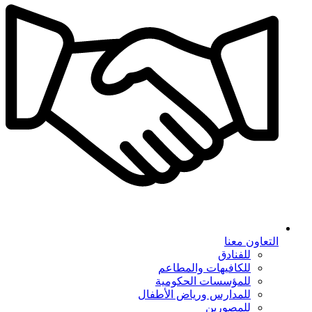
التعاون معنا
للفنادق
للكافيهات والمطاعم
للمؤسسات الحكومية
للمدارس ورياض الأطفال
للمصورين