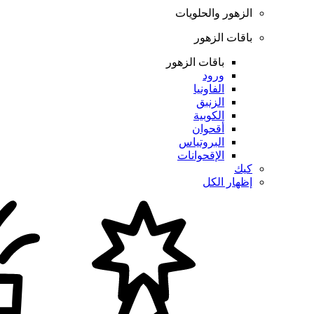
الزهور والحلويات
باقات الزهور
باقات الزهور
ورود
الفاونيا
الزنبق
الكوبية
أقحوان
البروتياس
الإقحوانات
كيك
إظهار الكل