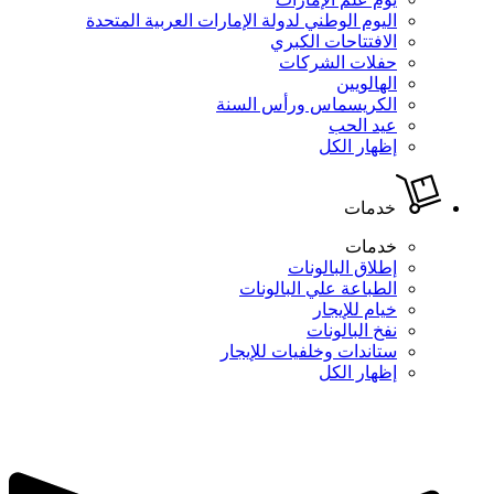
اليوم الوطني لدولة الإمارات العربية المتحدة
الافتتاحات الكبري
حفلات الشركات
الهالويين
الكريسماس ورأس السنة
عيد الحب
إظهار الكل
خدمات
خدمات
إطلاق البالونات
الطباعة علي البالونات
خيام للإيجار
نفخ البالونات
ستاندات وخلفيات للإيجار
إظهار الكل