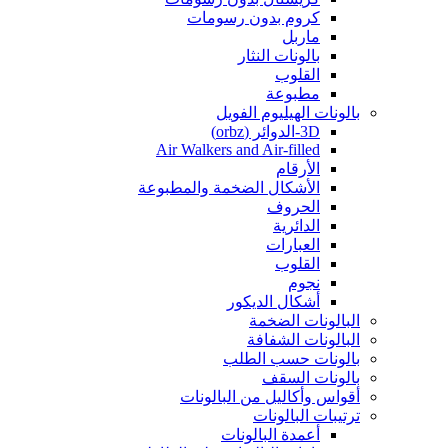
كروم بدون رسومات
ماربل
بالونات النثار
القلوب
مطبوعة
بالونات الهيليوم الفويل
3D-الدوائر (orbz)
Air Walkers and Air-filled
الأرقام
الأشكال الضخمة والمطبوعة
الحروف
الدائرية
العبارات
القلوب
نجوم
أشكال الديكور
البالونات الضخمة
البالونات الشفافة
بالونات حسب الطلب
بالونات السقف
أقواس وأكاليل من البالونات
ترتيبات البالونات
أعمدة البالونات