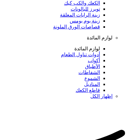
الكعك والكب كيك
توبرز للبالونات
زينة الرايات المعلقة
زينة بوم بومس
قصاصات الورق الملونة
لوازم المائدة
لوازم المائدة
أدوات تناول الطعام
أكواب
الأطباق
الشفاطات
الشموع
المناديل
قاطع الكعك
إظهار الكل