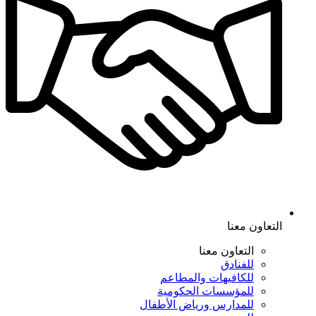
التعاون معنا
التعاون معنا
للفنادق
للكافيهات والمطاعم
للمؤسسات الحكومية
للمدارس ورياض الأطفال