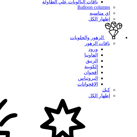
باقات البالونات علي الطاولة
Balloon columns
اي مناسبه
إظهار الكل
الزهور والحلويات
باقات الزهور
ورود
الفاونيا
الزنبق
الكوبية
أقحوان
البروتياس
الإقحوانات
كيك
إظهار الكل