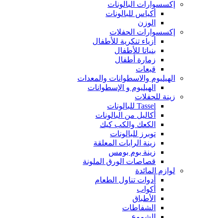
إكسسوارات البالونات
أكياس للبالونات
الوزن
إكسسوارات الحفلات
أزياء تنكرية للأطفال
بنياتا للأطفال
زمارة أطفال
قبعات
الهيليوم والاسطوانات والمعدات
الهيليوم و الإسطوانات
زينة للحفلات
Tassel للبالونات
أكاليل من البالونات
الكعك والكب كيك
توبرز للبالونات
زينة الرايات المعلقة
زينة بوم بومس
قصاصات الورق الملونة
لوازم المائدة
أدوات تناول الطعام
أكواب
الأطباق
الشفاطات
الشموع