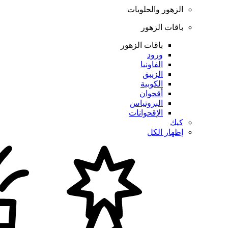
الزهور والحلويات
باقات الزهور
باقات الزهور
ورود
الفاونيا
الزنبق
الكوبية
أقحوان
البروتياس
الإقحوانات
كيك
إظهار الكل