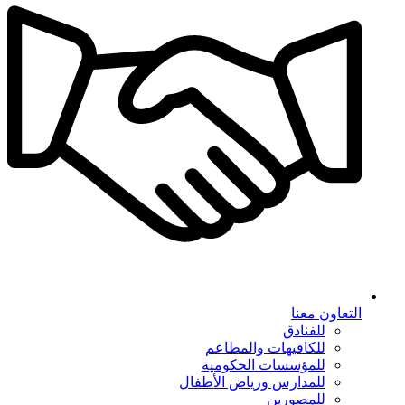
التعاون معنا
للفنادق
للكافيهات والمطاعم
للمؤسسات الحكومية
للمدارس ورياض الأطفال
للمصورين