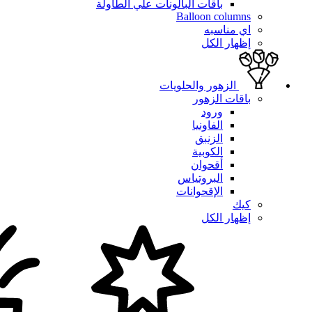
باقات البالونات علي الطاولة
Balloon columns
اي مناسبه
إظهار الكل
الزهور والحلويات
باقات الزهور
ورود
الفاونيا
الزنبق
الكوبية
أقحوان
البروتياس
الإقحوانات
كيك
إظهار الكل