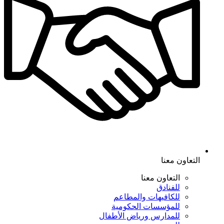
التعاون معنا
التعاون معنا
للفنادق
للكافيهات والمطاعم
للمؤسسات الحكومية
للمدارس ورياض الأطفال