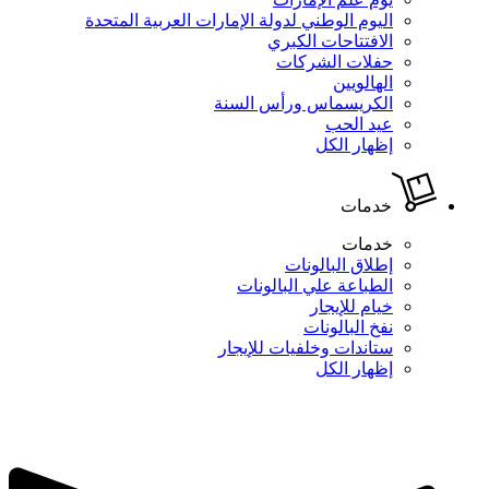
اليوم الوطني لدولة الإمارات العربية المتحدة
الافتتاحات الكبري
حفلات الشركات
الهالويين
الكريسماس ورأس السنة
عيد الحب
إظهار الكل
خدمات
خدمات
إطلاق البالونات
الطباعة علي البالونات
خيام للإيجار
نفخ البالونات
ستاندات وخلفيات للإيجار
إظهار الكل