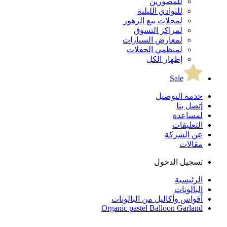
للمصورين
للنوادي الليلية
لمحلات بيع الزهور
لمراكز التسوق
لمعارض السيارات
لمنظمي الحفلات
إظهار الكل
Sale
خدمة التوصيل
إتصل بنا
لمساعدة
التعليقات
عن الشركة
مقالات
تسجيل الدخول
الرئيسية
البالونات
أقواس وأكاليل من البالونات
Organic pastel Balloon Garland