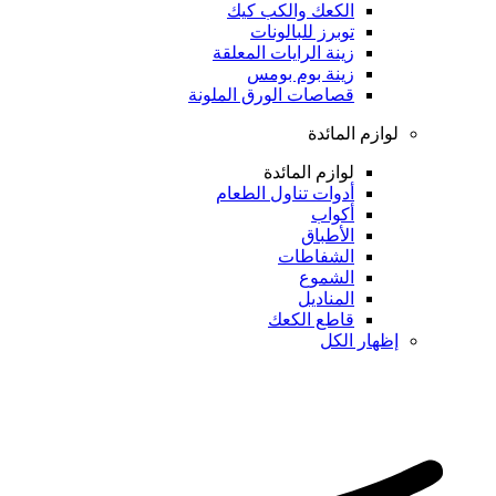
الكعك والكب كيك
توبرز للبالونات
زينة الرايات المعلقة
زينة بوم بومس
قصاصات الورق الملونة
لوازم المائدة
لوازم المائدة
أدوات تناول الطعام
أكواب
الأطباق
الشفاطات
الشموع
المناديل
قاطع الكعك
إظهار الكل