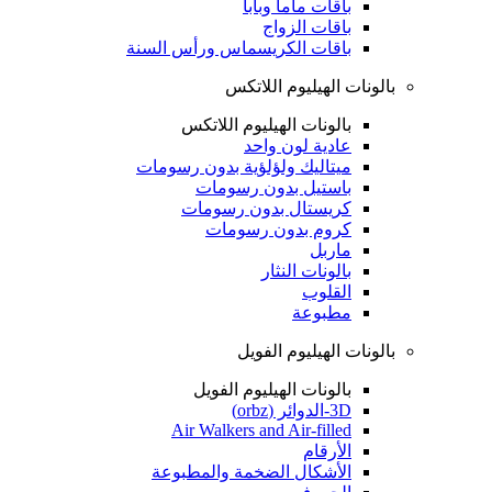
باقات ماما وبابا
باقات الزواج
باقات الكريسماس ورأس السنة
بالونات الهيليوم اللاتكس
بالونات الهيليوم اللاتكس
عادية لون واحد
ميتاليك ولؤلؤية بدون رسومات
باستيل بدون رسومات
كريستال بدون رسومات
كروم بدون رسومات
ماربل
بالونات النثار
القلوب
مطبوعة
بالونات الهيليوم الفويل
بالونات الهيليوم الفويل
3D-الدوائر (orbz)
Air Walkers and Air-filled
الأرقام
الأشكال الضخمة والمطبوعة