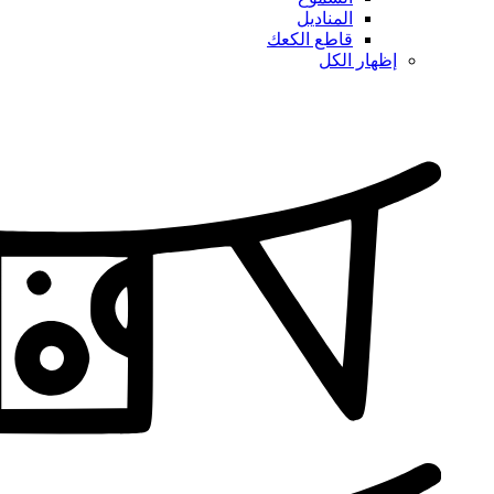
المناديل
قاطع الكعك
إظهار الكل