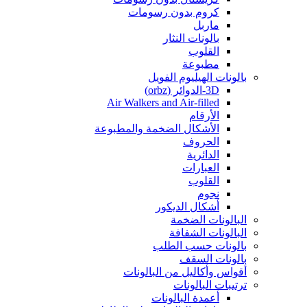
كروم بدون رسومات
ماربل
بالونات النثار
القلوب
مطبوعة
بالونات الهيليوم الفويل
3D-الدوائر (orbz)
Air Walkers and Air-filled
الأرقام
الأشكال الضخمة والمطبوعة
الحروف
الدائرية
العبارات
القلوب
نجوم
أشكال الديكور
البالونات الضخمة
البالونات الشفافة
بالونات حسب الطلب
بالونات السقف
أقواس وأكاليل من البالونات
ترتيبات البالونات
أعمدة البالونات