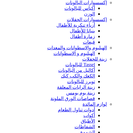
إكسسوارات البالونات
أكياس للبالونات
الوزن
إكسسوارات الحفلات
أزياء تنكرية للأطفال
بنياتا للأطفال
زمارة أطفال
قبعات
الهيليوم والاسطوانات والمعدات
الهيليوم و الإسطوانات
زينة للحفلات
Tassel للبالونات
أكاليل من البالونات
الكعك والكب كيك
توبرز للبالونات
زينة الرايات المعلقة
زينة بوم بومس
قصاصات الورق الملونة
لوازم المائدة
أدوات تناول الطعام
أكواب
الأطباق
الشفاطات
الشموع