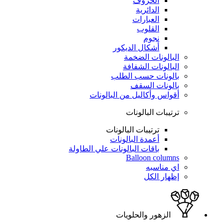
الحروف
الدائرية
العبارات
القلوب
نجوم
أشكال الديكور
البالونات الضخمة
البالونات الشفافة
بالونات حسب الطلب
بالونات السقف
أقواس وأكاليل من البالونات
ترتيبات البالونات
ترتيبات البالونات
أعمدة البالونات
باقات البالونات علي الطاولة
Balloon columns
اي مناسبه
إظهار الكل
الزهور والحلويات