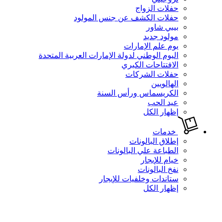
حفلات الزواج
حفلات الكشف عن جنس المولود
بيبي شاور
مولود جديد
يوم علم الإمارات
اليوم الوطني لدولة الإمارات العربية المتحدة
الافتتاحات الكبري
حفلات الشركات
الهالويين
الكريسماس ورأس السنة
عيد الحب
إظهار الكل
خدمات
إطلاق البالونات
الطباعة علي البالونات
خيام للإيجار
نفخ البالونات
ستاندات وخلفيات للإيجار
إظهار الكل