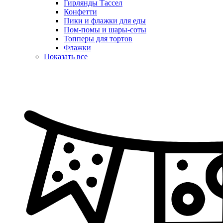
Гирлянды Тассел
Конфетти
Пики и флажки для еды
Пом-помы и шары-соты
Топперы для тортов
Флажки
Показать все