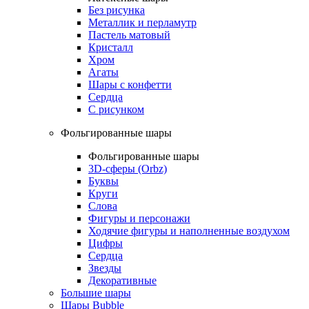
Без рисунка
Металлик и перламутр
Пастель матовый
Кристалл
Хром
Агаты
Шары с конфетти
Сердца
С рисунком
Фольгированные шары
Фольгированные шары
3D-сферы (Orbz)
Буквы
Круги
Слова
Фигуры и персонажи
Ходячие фигуры и наполненные воздухом
Цифры
Сердца
Звезды
Декоративные
Большие шары
Шары Bubble