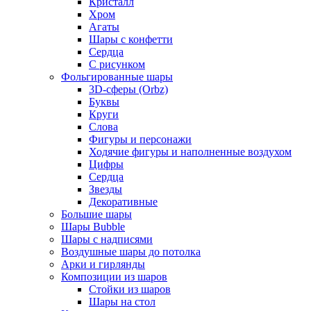
Кристалл
Хром
Агаты
Шары с конфетти
Сердца
С рисунком
Фольгированные шары
3D-сферы (Orbz)
Буквы
Круги
Слова
Фигуры и персонажи
Ходячие фигуры и наполненные воздухом
Цифры
Сердца
Звезды
Декоративные
Большие шары
Шары Bubble
Шары с надписями
Воздушные шары до потолка
Арки и гирлянды
Композиции из шаров
Стойки из шаров
Шары на стол