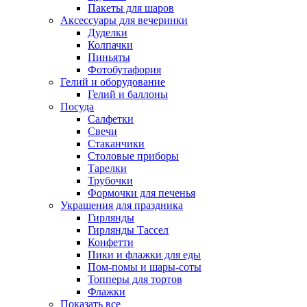
Пакеты для шаров
Аксессуары для вечеринки
Дуделки
Колпачки
Пиньяты
Фотобутафория
Гелий и оборудование
Гелий и баллоны
Посуда
Салфетки
Свечи
Стаканчики
Столовые приборы
Тарелки
Трубочки
Формочки для печенья
Украшения для праздника
Гирлянды
Гирлянды Тассел
Конфетти
Пики и флажки для еды
Пом-помы и шары-соты
Топперы для тортов
Флажки
Показать все