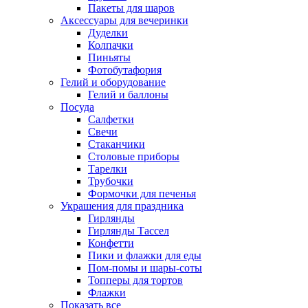
Пакеты для шаров
Аксессуары для вечеринки
Дуделки
Колпачки
Пиньяты
Фотобутафория
Гелий и оборудование
Гелий и баллоны
Посуда
Салфетки
Свечи
Стаканчики
Столовые приборы
Тарелки
Трубочки
Формочки для печенья
Украшения для праздника
Гирлянды
Гирлянды Тассел
Конфетти
Пики и флажки для еды
Пом-помы и шары-соты
Топперы для тортов
Флажки
Показать все