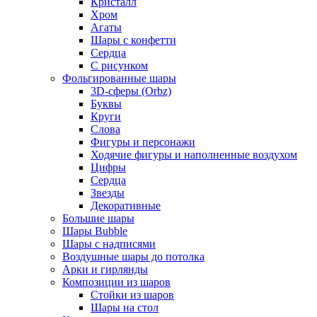
Кристалл
Хром
Агаты
Шары с конфетти
Сердца
С рисунком
Фольгированные шары
3D-сферы (Orbz)
Буквы
Круги
Слова
Фигуры и персонажи
Ходячие фигуры и наполненные воздухом
Цифры
Сердца
Звезды
Декоративные
Большие шары
Шары Bubble
Шары с надписями
Воздушные шары до потолка
Арки и гирлянды
Композиции из шаров
Стойки из шаров
Шары на стол