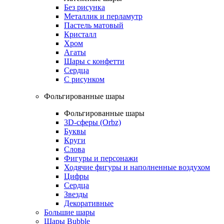
Без рисунка
Металлик и перламутр
Пастель матовый
Кристалл
Хром
Агаты
Шары с конфетти
Сердца
С рисунком
Фольгированные шары
Фольгированные шары
3D-сферы (Orbz)
Буквы
Круги
Слова
Фигуры и персонажи
Ходячие фигуры и наполненные воздухом
Цифры
Сердца
Звезды
Декоративные
Большие шары
Шары Bubble