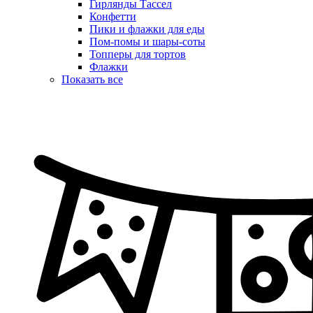
Гирлянды Тассел
Конфетти
Пики и флажки для еды
Пом-помы и шары-соты
Топперы для тортов
Флажки
Показать все