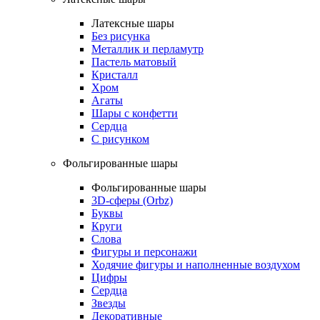
Латексные шары
Без рисунка
Металлик и перламутр
Пастель матовый
Кристалл
Хром
Агаты
Шары с конфетти
Сердца
С рисунком
Фольгированные шары
Фольгированные шары
3D-сферы (Orbz)
Буквы
Круги
Слова
Фигуры и персонажи
Ходячие фигуры и наполненные воздухом
Цифры
Сердца
Звезды
Декоративные