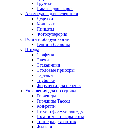
Грузики
Пакеты для шаров
Аксессуары для вечеринки
Дуделки
Колпачки
Пиньяты
Фотобутафория
Гелий и оборудование
Гелий и баллоны
Посуда
Салфетки
Свечи
Стаканчики
Столовые приборы
Тарелки
Трубочки
Формочки для печенья
Украшения для праздника
Гирлянды
Гирлянды Тассел
Конфетти
Пики и флажки для еды
Пом-помы и шары-соты
Топперы для тортов
Флажки