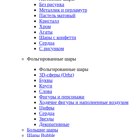
Без рисунка
Металлик и перламутр
Пастель матовый
Кристалл
Хром
Агаты
Шары с конфетти
Сердца
С рисунком
Фольгированные шары
Фольгированные шары
3D-сферы (Orbz)
Буквы
Круги
Слова
Фигуры и персонажи
Ходячие фигуры и наполненные воздухом
Цифры
Сердца
Звезды
Декоративные
Большие шары
Шары Bubble