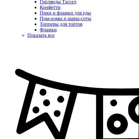
Гирлянды Тассел
Конфетти
Пики и флажки для еды
Пом-помы и шары-соты
Топперы для тортов
Флажки
Показать все