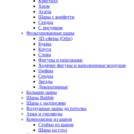
Кристалл
Хром
Агаты
Шары с конфетти
Сердца
С рисунком
Фольгированные шары
3D-сферы (Orbz)
Буквы
Круги
Слова
Фигуры и персонажи
Ходячие фигуры и наполненные воздухом
Цифры
Сердца
Звезды
Декоративные
Большие шары
Шары Bubble
Шары с надписями
Воздушные шары до потолка
Арки и гирлянды
Композиции из шаров
Стойки из шаров
Шары на стол