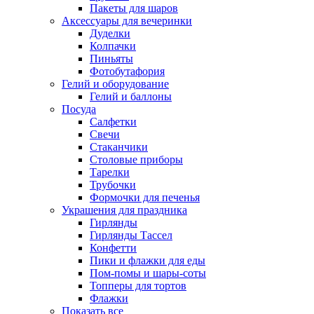
Пакеты для шаров
Аксессуары для вечеринки
Дуделки
Колпачки
Пиньяты
Фотобутафория
Гелий и оборудование
Гелий и баллоны
Посуда
Салфетки
Свечи
Стаканчики
Столовые приборы
Тарелки
Трубочки
Формочки для печенья
Украшения для праздника
Гирлянды
Гирлянды Тассел
Конфетти
Пики и флажки для еды
Пом-помы и шары-соты
Топперы для тортов
Флажки
Показать все