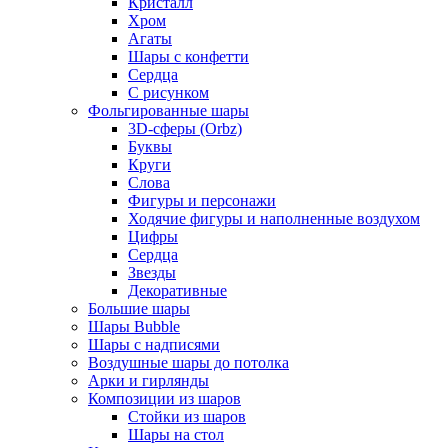
Кристалл
Хром
Агаты
Шары с конфетти
Сердца
С рисунком
Фольгированные шары
3D-сферы (Orbz)
Буквы
Круги
Слова
Фигуры и персонажи
Ходячие фигуры и наполненные воздухом
Цифры
Сердца
Звезды
Декоративные
Большие шары
Шары Bubble
Шары с надписями
Воздушные шары до потолка
Арки и гирлянды
Композиции из шаров
Стойки из шаров
Шары на стол