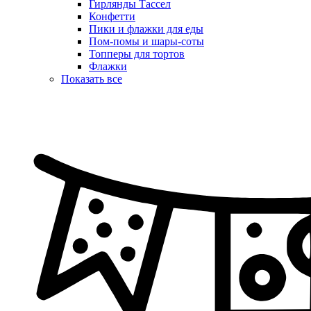
Гирлянды Тассел
Конфетти
Пики и флажки для еды
Пом-помы и шары-соты
Топперы для тортов
Флажки
Показать все