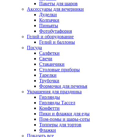
Пакеты для шаров
Аксессуары для вечеринки
Дуделки
Колпачки
Пиньяты
Фотобутафория
Гелий и оборудование
Гелий и баллоны
Посуда
Салфетки
Свечи
Стаканчики
Столовые приборы
Тарелки
Трубочки
Формочки для печенья
Украшения для праздника
Гирлянды
Гирлянды Тассел
Конфетти
Пики и флажки для еды
Пом-помы и шары-соты
Топперы для тортов
Флажки
Показать все