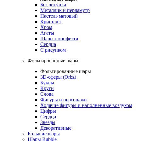
Без рисунка
Металлик и перламутр
Пастель матовый
Кристалл
Хром
Агаты
Шары с конфетти
Сердца
С рисунком
Фольгированные шары
Фольгированные шары
3D-сферы (Orbz)
Буквы
Круги
Слова
Фигуры и персонажи
Ходячие фигуры и наполненные воздухом
Цифры
Сердца
Звезды
Декоративные
Большие шары
Шары Bubble