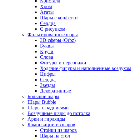
Кристалл
Хром
Агаты
Шары с конфетти
Сердца
С рисунком
Фольгированные шары
3D-сферы (Orbz)
Буквы
Круги
Слова
Фигуры и персонажи
Ходячие фигуры и наполненные воздухом
Цифры
Сердца
Звезды
Декоративные
Большие шары
Шары Bubble
Шары с надписями
Воздушные шары до потолка
Арки и гирлянды
Композиции из шаров
Стойки из шаров
Шары на стол