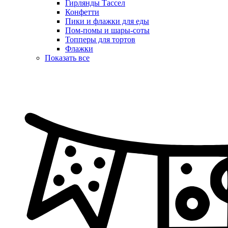
Гирлянды Тассел
Конфетти
Пики и флажки для еды
Пом-помы и шары-соты
Топперы для тортов
Флажки
Показать все