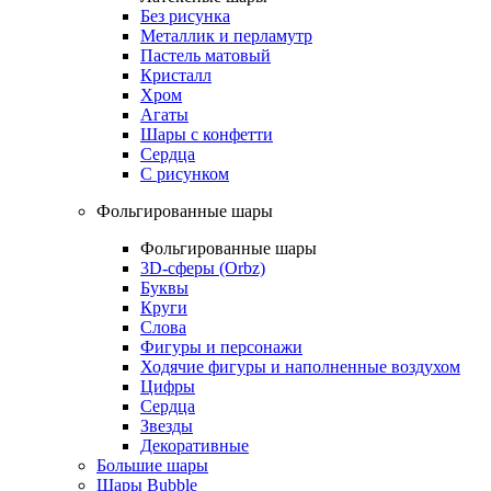
Без рисунка
Металлик и перламутр
Пастель матовый
Кристалл
Хром
Агаты
Шары с конфетти
Сердца
С рисунком
Фольгированные шары
Фольгированные шары
3D-сферы (Orbz)
Буквы
Круги
Слова
Фигуры и персонажи
Ходячие фигуры и наполненные воздухом
Цифры
Сердца
Звезды
Декоративные
Большие шары
Шары Bubble