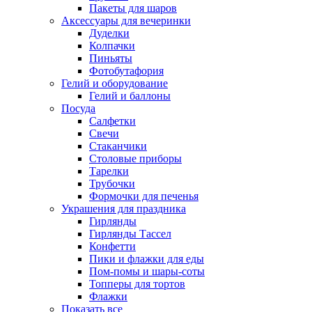
Пакеты для шаров
Аксессуары для вечеринки
Дуделки
Колпачки
Пиньяты
Фотобутафория
Гелий и оборудование
Гелий и баллоны
Посуда
Салфетки
Свечи
Стаканчики
Столовые приборы
Тарелки
Трубочки
Формочки для печенья
Украшения для праздника
Гирлянды
Гирлянды Тассел
Конфетти
Пики и флажки для еды
Пом-помы и шары-соты
Топперы для тортов
Флажки
Показать все