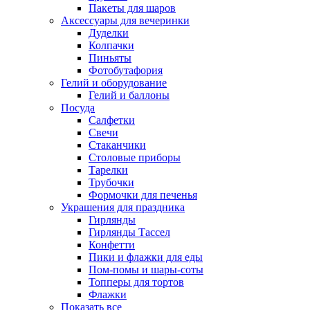
Пакеты для шаров
Аксессуары для вечеринки
Дуделки
Колпачки
Пиньяты
Фотобутафория
Гелий и оборудование
Гелий и баллоны
Посуда
Салфетки
Свечи
Стаканчики
Столовые приборы
Тарелки
Трубочки
Формочки для печенья
Украшения для праздника
Гирлянды
Гирлянды Тассел
Конфетти
Пики и флажки для еды
Пом-помы и шары-соты
Топперы для тортов
Флажки
Показать все