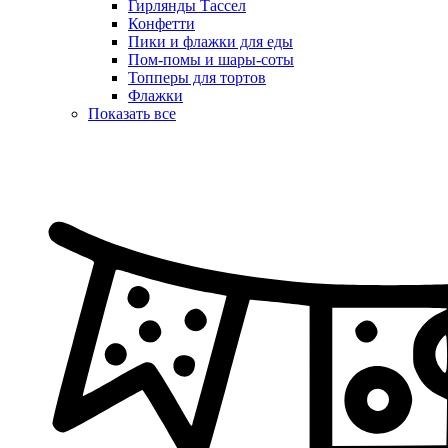
Гирлянды Тассел
Конфетти
Пики и флажки для еды
Пом-помы и шары-соты
Топперы для тортов
Флажки
Показать все