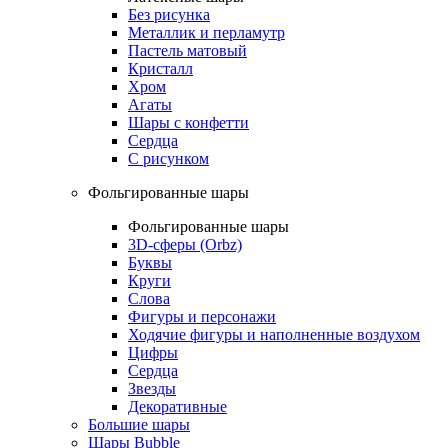
Без рисунка
Металлик и перламутр
Пастель матовый
Кристалл
Хром
Агаты
Шары с конфетти
Сердца
С рисунком
Фольгированные шары
Фольгированные шары
3D-сферы (Orbz)
Буквы
Круги
Слова
Фигуры и персонажи
Ходячие фигуры и наполненные воздухом
Цифры
Сердца
Звезды
Декоративные
Большие шары
Шары Bubble