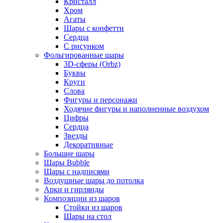
Кристалл
Хром
Агаты
Шары с конфетти
Сердца
С рисунком
Фольгированные шары
3D-сферы (Orbz)
Буквы
Круги
Слова
Фигуры и персонажи
Ходячие фигуры и наполненные воздухом
Цифры
Сердца
Звезды
Декоративные
Большие шары
Шары Bubble
Шары с надписями
Воздушные шары до потолка
Арки и гирлянды
Композиции из шаров
Стойки из шаров
Шары на стол