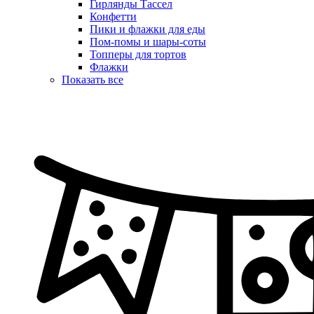
Гирлянды Тассел
Конфетти
Пики и флажки для еды
Пом-помы и шары-соты
Топперы для тортов
Флажки
Показать все