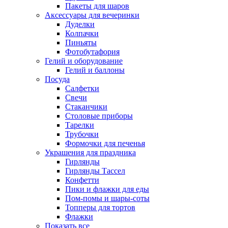
Пакеты для шаров
Аксессуары для вечеринки
Дуделки
Колпачки
Пиньяты
Фотобутафория
Гелий и оборудование
Гелий и баллоны
Посуда
Салфетки
Свечи
Стаканчики
Столовые приборы
Тарелки
Трубочки
Формочки для печенья
Украшения для праздника
Гирлянды
Гирлянды Тассел
Конфетти
Пики и флажки для еды
Пом-помы и шары-соты
Топперы для тортов
Флажки
Показать все