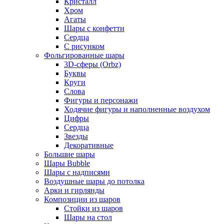
Кристалл
Хром
Агаты
Шары с конфетти
Сердца
С рисунком
Фольгированные шары
3D-сферы (Orbz)
Буквы
Круги
Слова
Фигуры и персонажи
Ходячие фигуры и наполненные воздухом
Цифры
Сердца
Звезды
Декоративные
Большие шары
Шары Bubble
Шары с надписями
Воздушные шары до потолка
Арки и гирлянды
Композиции из шаров
Стойки из шаров
Шары на стол