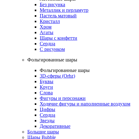
Без рисунка
Металлик и перламутр
Пастель матовый
Кристалл
Хром
Агаты
Шары с конфетти
Сердца
С рисунком
Фольгированные шары
Фольгированные шары
3D-сферы (Orbz)
Буквы
Круги
Слова
Фигуры и персонажи
Ходячие фигуры и наполненные воздухом
Цифры
Сердца
Звезды
Декоративные
Большие шары
Шары Bubble