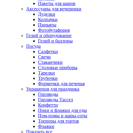
Пакеты для шаров
Аксессуары для вечеринки
Дуделки
Колпачки
Пиньяты
Фотобутафория
Гелий и оборудование
Гелий и баллоны
Посуда
Салфетки
Свечи
Стаканчики
Столовые приборы
Тарелки
Трубочки
Формочки для печенья
Украшения для праздника
Гирлянды
Гирлянды Тассел
Конфетти
Пики и флажки для еды
Пом-помы и шары-соты
Топперы для тортов
Флажки
Показать все