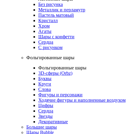
Без рисунка
Металлик и перламутр
Пастель матовый
Кристалл
Хром
Агаты
Шары с конфетти
Сердца
С рисунком
Фольгированные шары
Фольгированные шары
3D-сферы (Orbz)
Буквы
Круги
Слова
Фигуры и персонажи
Ходячие фигуры и наполненные воздухом
Цифры
Сердца
Звезды
Декоративные
Большие шары
Шары Bubble