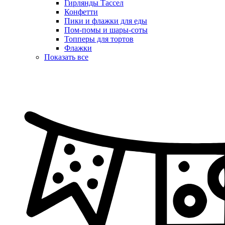
Гирлянды Тассел
Конфетти
Пики и флажки для еды
Пом-помы и шары-соты
Топперы для тортов
Флажки
Показать все