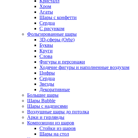
Кристалл
Хром
Агаты
Шары с конфетти
Сердца
С рисунком
Фольгированные шары
3D-сферы (Orbz)
Буквы
Круги
Слова
Фигуры и персонажи
Ходячие фигуры и наполненные воздухом
Цифры
Сердца
Звезды
Декоративные
Большие шары
Шары Bubble
Шары с надписями
Воздушные шары до потолка
Арки и гирлянды
Композиции из шаров
Стойки из шаров
Шары на стол