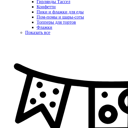
Гирлянды Тассел
Конфетти
Пики и флажки для еды
Пом-помы и шары-соты
Топперы для тортов
Флажки
Показать все