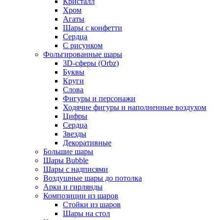
Кристалл
Хром
Агаты
Шары с конфетти
Сердца
С рисунком
Фольгированные шары
3D-сферы (Orbz)
Буквы
Круги
Слова
Фигуры и персонажи
Ходячие фигуры и наполненные воздухом
Цифры
Сердца
Звезды
Декоративные
Большие шары
Шары Bubble
Шары с надписями
Воздушные шары до потолка
Арки и гирлянды
Композиции из шаров
Стойки из шаров
Шары на стол