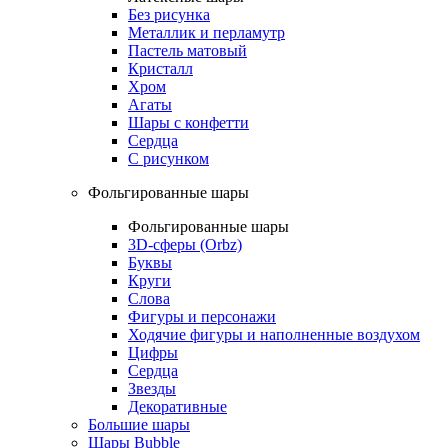
Без рисунка
Металлик и перламутр
Пастель матовый
Кристалл
Хром
Агаты
Шары с конфетти
Сердца
С рисунком
Фольгированные шары
Фольгированные шары
3D-сферы (Orbz)
Буквы
Круги
Слова
Фигуры и персонажи
Ходячие фигуры и наполненные воздухом
Цифры
Сердца
Звезды
Декоративные
Большие шары
Шары Bubble