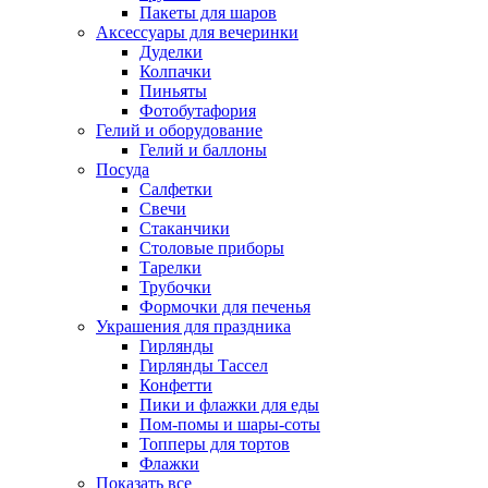
Пакеты для шаров
Аксессуары для вечеринки
Дуделки
Колпачки
Пиньяты
Фотобутафория
Гелий и оборудование
Гелий и баллоны
Посуда
Салфетки
Свечи
Стаканчики
Столовые приборы
Тарелки
Трубочки
Формочки для печенья
Украшения для праздника
Гирлянды
Гирлянды Тассел
Конфетти
Пики и флажки для еды
Пом-помы и шары-соты
Топперы для тортов
Флажки
Показать все