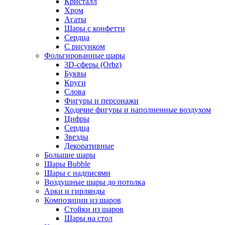
Кристалл
Хром
Агаты
Шары с конфетти
Сердца
С рисунком
Фольгированные шары
3D-сферы (Orbz)
Буквы
Круги
Слова
Фигуры и персонажи
Ходячие фигуры и наполненные воздухом
Цифры
Сердца
Звезды
Декоративные
Большие шары
Шары Bubble
Шары с надписями
Воздушные шары до потолка
Арки и гирлянды
Композиции из шаров
Стойки из шаров
Шары на стол