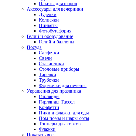
Пакеты для шаров
Аксессуары для вечеринки
Дуделки
Колпачки
Пиньяты
Фотобутафория
Гелий и оборудование
Гелий и баллоны
Посуда
Салфетки
Свечи
Стаканчики
Столовые приборы
Тарелки
Трубочки
Формочки для печенья
Украшения для праздника
Гирлянды
Гирлянды Тассел
Конфетти
Пики и флажки для еды
Пом-помы и шары-соты
Топперы для тортов
Флажки
Показать все