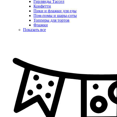
Гирлянды Тассел
Конфетти
Пики и флажки для еды
Пом-помы и шары-соты
Топперы для тортов
Флажки
Показать все