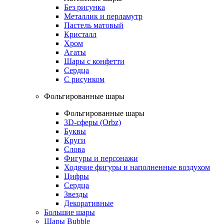
Без рисунка
Металлик и перламутр
Пастель матовый
Кристалл
Хром
Агаты
Шары с конфетти
Сердца
С рисунком
Фольгированные шары
Фольгированные шары
3D-сферы (Orbz)
Буквы
Круги
Слова
Фигуры и персонажи
Ходячие фигуры и наполненные воздухом
Цифры
Сердца
Звезды
Декоративные
Большие шары
Шары Bubble