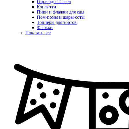
Гирлянды Тассел
Конфетти
Пики и флажки для еды
Пом-помы и шары-соты
Топперы для тортов
Флажки
Показать все