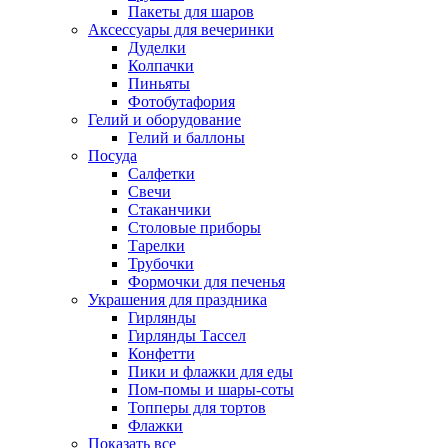
Пакеты для шаров
Аксессуары для вечеринки
Дуделки
Колпачки
Пиньяты
Фотобутафория
Гелий и оборудование
Гелий и баллоны
Посуда
Салфетки
Свечи
Стаканчики
Столовые приборы
Тарелки
Трубочки
Формочки для печенья
Украшения для праздника
Гирлянды
Гирлянды Тассел
Конфетти
Пики и флажки для еды
Пом-помы и шары-соты
Топперы для тортов
Флажки
Показать все