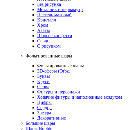
Без рисунка
Металлик и перламутр
Пастель матовый
Кристалл
Хром
Агаты
Шары с конфетти
Сердца
С рисунком
Фольгированные шары
Фольгированные шары
3D-сферы (Orbz)
Буквы
Круги
Слова
Фигуры и персонажи
Ходячие фигуры и наполненные воздухом
Цифры
Сердца
Звезды
Декоративные
Большие шары
Шары Bubble