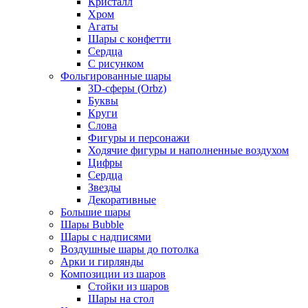
Кристалл
Хром
Агаты
Шары с конфетти
Сердца
С рисунком
Фольгированные шары
3D-сферы (Orbz)
Буквы
Круги
Слова
Фигуры и персонажи
Ходячие фигуры и наполненные воздухом
Цифры
Сердца
Звезды
Декоративные
Большие шары
Шары Bubble
Шары с надписями
Воздушные шары до потолка
Арки и гирлянды
Композиции из шаров
Стойки из шаров
Шары на стол