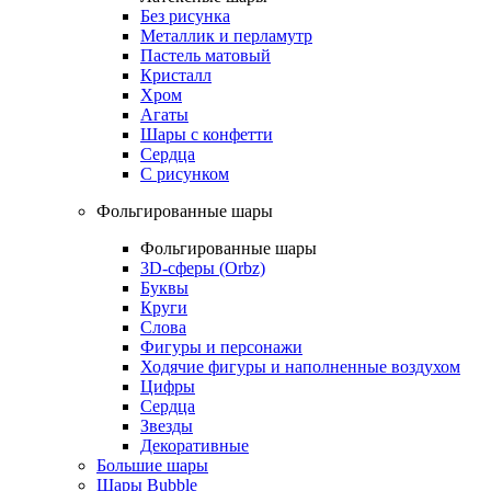
Без рисунка
Металлик и перламутр
Пастель матовый
Кристалл
Хром
Агаты
Шары с конфетти
Сердца
С рисунком
Фольгированные шары
Фольгированные шары
3D-сферы (Orbz)
Буквы
Круги
Слова
Фигуры и персонажи
Ходячие фигуры и наполненные воздухом
Цифры
Сердца
Звезды
Декоративные
Большие шары
Шары Bubble