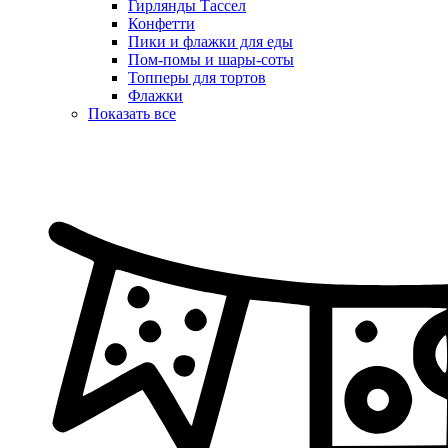
Гирлянды Тассел
Конфетти
Пики и флажки для еды
Пом-помы и шары-соты
Топперы для тортов
Флажки
Показать все