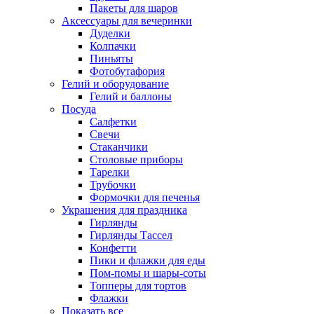
Пакеты для шаров
Аксессуары для вечеринки
Дуделки
Колпачки
Пиньяты
Фотобутафория
Гелий и оборудование
Гелий и баллоны
Посуда
Салфетки
Свечи
Стаканчики
Столовые приборы
Тарелки
Трубочки
Формочки для печенья
Украшения для праздника
Гирлянды
Гирлянды Тассел
Конфетти
Пики и флажки для еды
Пом-помы и шары-соты
Топперы для тортов
Флажки
Показать все