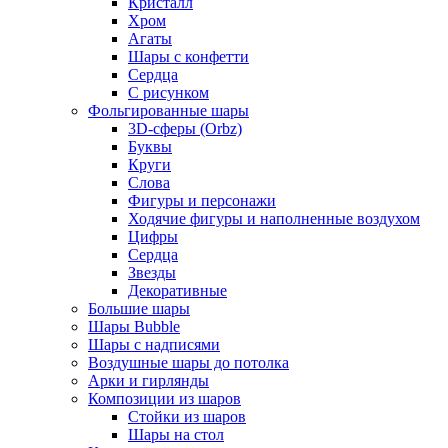
Кристалл
Хром
Агаты
Шары с конфетти
Сердца
С рисунком
Фольгированные шары
3D-сферы (Orbz)
Буквы
Круги
Слова
Фигуры и персонажи
Ходячие фигуры и наполненные воздухом
Цифры
Сердца
Звезды
Декоративные
Большие шары
Шары Bubble
Шары с надписями
Воздушные шары до потолка
Арки и гирлянды
Композиции из шаров
Стойки из шаров
Шары на стол