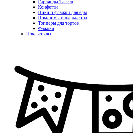
Гирлянды Тассел
Конфетти
Пики и флажки для еды
Пом-помы и шары-соты
Топперы для тортов
Флажки
Показать все