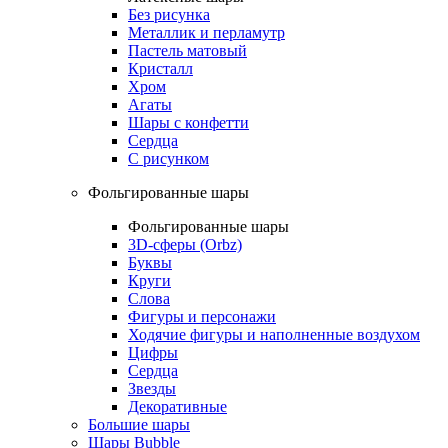
Без рисунка
Металлик и перламутр
Пастель матовый
Кристалл
Хром
Агаты
Шары с конфетти
Сердца
С рисунком
Фольгированные шары
Фольгированные шары
3D-сферы (Orbz)
Буквы
Круги
Слова
Фигуры и персонажи
Ходячие фигуры и наполненные воздухом
Цифры
Сердца
Звезды
Декоративные
Большие шары
Шары Bubble