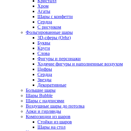
Кристалл
Хром
Агаты
Шары с конфетти
Сердца
С рисунком
Фольгированные шары
3D-сферы (Orbz)
Буквы
Круги
Слова
Фигуры и персонажи
Ходячие фигуры и наполненные воздухом
Цифры
Сердца
Звезды
Декоративные
Большие шары
Шары Bubble
Шары с надписями
Воздушные шары до потолка
Арки и гирлянды
Композиции из шаров
Стойки из шаров
Шары на стол