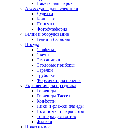
Пакеты для шаров
Аксессуары для вечеринки
Дуделки
Колпачки
Пиньяты
Фотобутафория
Гелий и оборудование
Гелий и баллоны
Посуда
Салфетки
Свечи
Стаканчики
Столовые приборы
Тарелки
Трубочки
Формочки для печенья
Украшения для праздника
Гирлянды
Гирлянды Тассел
Конфетти
Пики и флажки для еды
Пом-помы и шары-соты
Топперы для тортов
Флажки
Показать все