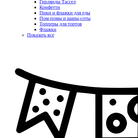
Гирлянды Тассел
Конфетти
Пики и флажки для еды
Пом-помы и шары-соты
Топперы для тортов
Флажки
Показать все