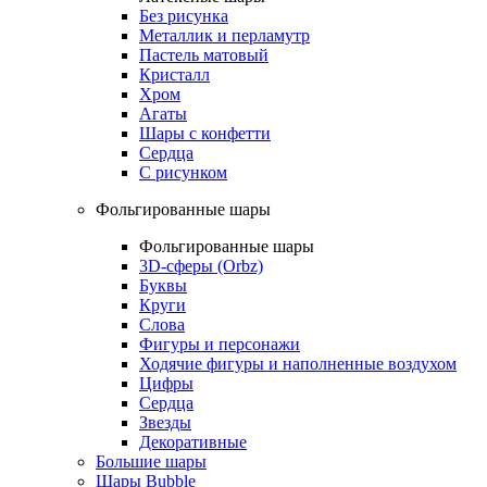
Без рисунка
Металлик и перламутр
Пастель матовый
Кристалл
Хром
Агаты
Шары с конфетти
Сердца
С рисунком
Фольгированные шары
Фольгированные шары
3D-сферы (Orbz)
Буквы
Круги
Слова
Фигуры и персонажи
Ходячие фигуры и наполненные воздухом
Цифры
Сердца
Звезды
Декоративные
Большие шары
Шары Bubble