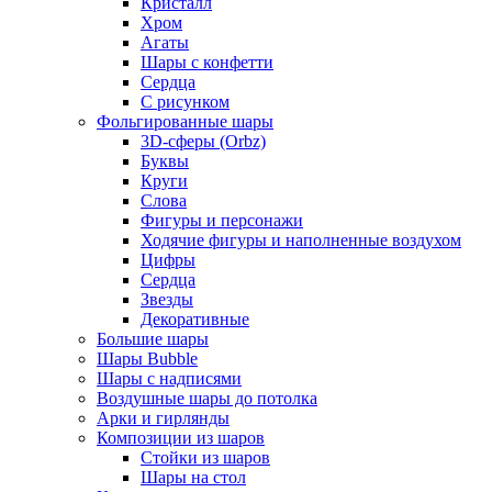
Кристалл
Хром
Агаты
Шары с конфетти
Сердца
С рисунком
Фольгированные шары
3D-сферы (Orbz)
Буквы
Круги
Слова
Фигуры и персонажи
Ходячие фигуры и наполненные воздухом
Цифры
Сердца
Звезды
Декоративные
Большие шары
Шары Bubble
Шары с надписями
Воздушные шары до потолка
Арки и гирлянды
Композиции из шаров
Стойки из шаров
Шары на стол