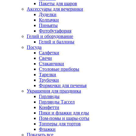
Пакеты для шаров
Аксессуары для вечеринки
Дуделки
Колпачки
Пиньяты
Фотобутафория
Гелий и оборудование
Гелий и баллоны
Посуда
Салфетки
Свечи
Стаканчики
Столовые приборы
Тарелки
Трубочки
Формочки для печенья
Украшения для праздника
Гирлянды
Гирлянды Тассел
Конфетти
Пики и флажки для еды
Пом-помы и шары-соты
Топперы для тортов
Флажки
Показать все