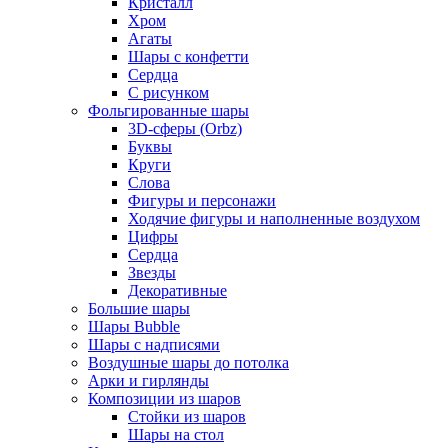
Кристалл
Хром
Агаты
Шары с конфетти
Сердца
С рисунком
Фольгированные шары
3D-сферы (Orbz)
Буквы
Круги
Слова
Фигуры и персонажи
Ходячие фигуры и наполненные воздухом
Цифры
Сердца
Звезды
Декоративные
Большие шары
Шары Bubble
Шары с надписями
Воздушные шары до потолка
Арки и гирлянды
Композиции из шаров
Стойки из шаров
Шары на стол