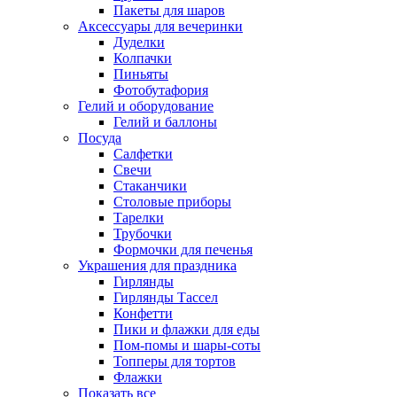
Пакеты для шаров
Аксессуары для вечеринки
Дуделки
Колпачки
Пиньяты
Фотобутафория
Гелий и оборудование
Гелий и баллоны
Посуда
Салфетки
Свечи
Стаканчики
Столовые приборы
Тарелки
Трубочки
Формочки для печенья
Украшения для праздника
Гирлянды
Гирлянды Тассел
Конфетти
Пики и флажки для еды
Пом-помы и шары-соты
Топперы для тортов
Флажки
Показать все