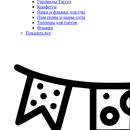
Гирлянды Тассел
Конфетти
Пики и флажки для еды
Пом-помы и шары-соты
Топперы для тортов
Флажки
Показать все