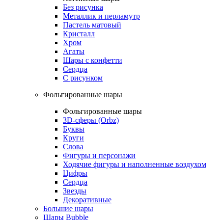
Без рисунка
Металлик и перламутр
Пастель матовый
Кристалл
Хром
Агаты
Шары с конфетти
Сердца
С рисунком
Фольгированные шары
Фольгированные шары
3D-сферы (Orbz)
Буквы
Круги
Слова
Фигуры и персонажи
Ходячие фигуры и наполненные воздухом
Цифры
Сердца
Звезды
Декоративные
Большие шары
Шары Bubble