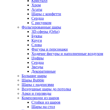
Кристалл
Хром
Агаты
Шары с конфетти
Сердца
С рисунком
Фольгированные шары
3D-сферы (Orbz)
Буквы
Круги
Слова
Фигуры и персонажи
Ходячие фигуры и наполненные воздухом
Цифры
Сердца
Звезды
Декоративные
Большие шары
Шары Bubble
Шары с надписями
Воздушные шары до потолка
Арки и гирлянды
Композиции из шаров
Стойки из шаров
Шары на стол