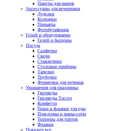
Пакеты для шаров
Аксессуары для вечеринки
Дуделки
Колпачки
Пиньяты
Фотобутафория
Гелий и оборудование
Гелий и баллоны
Посуда
Салфетки
Свечи
Стаканчики
Столовые приборы
Тарелки
Трубочки
Формочки для печенья
Украшения для праздника
Гирлянды
Гирлянды Тассел
Конфетти
Пики и флажки для еды
Пом-помы и шары-соты
Топперы для тортов
Флажки
Показать все