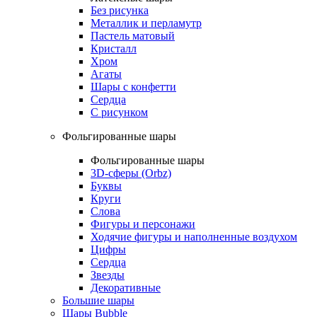
Без рисунка
Металлик и перламутр
Пастель матовый
Кристалл
Хром
Агаты
Шары с конфетти
Сердца
С рисунком
Фольгированные шары
Фольгированные шары
3D-сферы (Orbz)
Буквы
Круги
Слова
Фигуры и персонажи
Ходячие фигуры и наполненные воздухом
Цифры
Сердца
Звезды
Декоративные
Большие шары
Шары Bubble