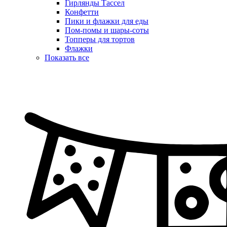
Гирлянды Тассел
Конфетти
Пики и флажки для еды
Пом-помы и шары-соты
Топперы для тортов
Флажки
Показать все