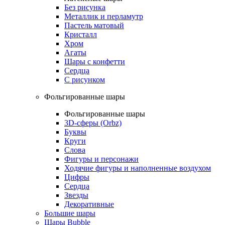
Без рисунка
Металлик и перламутр
Пастель матовый
Кристалл
Хром
Агаты
Шары с конфетти
Сердца
С рисунком
Фольгированные шары
Фольгированные шары
3D-сферы (Orbz)
Буквы
Круги
Слова
Фигуры и персонажи
Ходячие фигуры и наполненные воздухом
Цифры
Сердца
Звезды
Декоративные
Большие шары
Шары Bubble