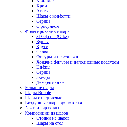
Кристалл
Хром
Агаты
Шары с конфетти
Сердца
С рисунком
Фольгированные шары
3D-сферы (Orbz)
Буквы
Круги
Слова
Фигуры и персонажи
Ходячие фигуры и наполненные воздухом
Цифры
Сердца
Звезды
Декоративные
Большие шары
Шары Bubble
Шары с надписями
Воздушные шары до потолка
Арки и гирлянды
Композиции из шаров
Стойки из шаров
Шары на стол