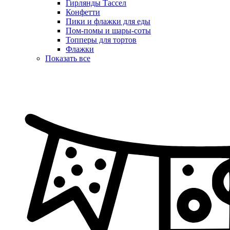
Гирлянды Тассел
Конфетти
Пики и флажки для еды
Пом-помы и шары-соты
Топперы для тортов
Флажки
Показать все