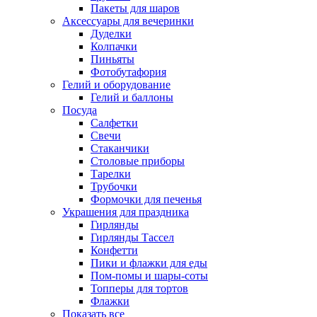
Пакеты для шаров
Аксессуары для вечеринки
Дуделки
Колпачки
Пиньяты
Фотобутафория
Гелий и оборудование
Гелий и баллоны
Посуда
Салфетки
Свечи
Стаканчики
Столовые приборы
Тарелки
Трубочки
Формочки для печенья
Украшения для праздника
Гирлянды
Гирлянды Тассел
Конфетти
Пики и флажки для еды
Пом-помы и шары-соты
Топперы для тортов
Флажки
Показать все