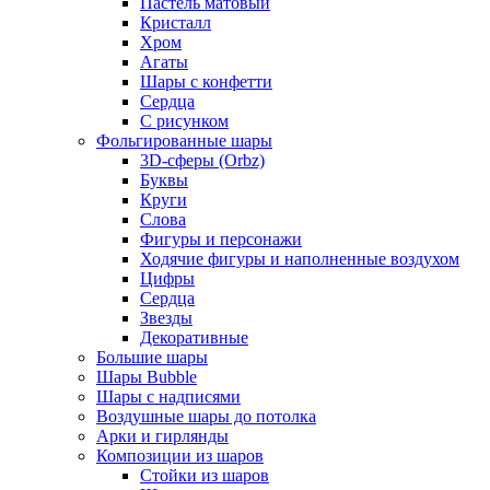
Пастель матовый
Кристалл
Хром
Агаты
Шары с конфетти
Сердца
С рисунком
Фольгированные шары
3D-сферы (Orbz)
Буквы
Круги
Слова
Фигуры и персонажи
Ходячие фигуры и наполненные воздухом
Цифры
Сердца
Звезды
Декоративные
Большие шары
Шары Bubble
Шары с надписями
Воздушные шары до потолка
Арки и гирлянды
Композиции из шаров
Стойки из шаров