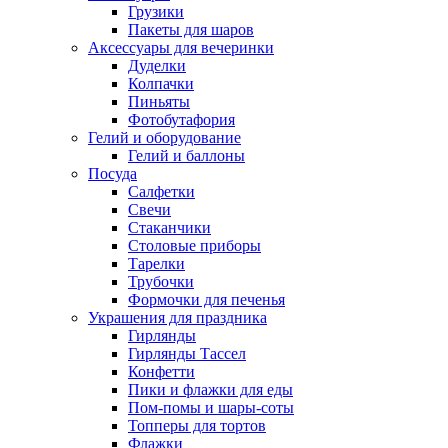
Грузики
Пакеты для шаров
Аксессуары для вечеринки
Дуделки
Колпачки
Пиньяты
Фотобутафория
Гелий и оборудование
Гелий и баллоны
Посуда
Салфетки
Свечи
Стаканчики
Столовые приборы
Тарелки
Трубочки
Формочки для печенья
Украшения для праздника
Гирлянды
Гирлянды Тассел
Конфетти
Пики и флажки для еды
Пом-помы и шары-соты
Топперы для тортов
Флажки