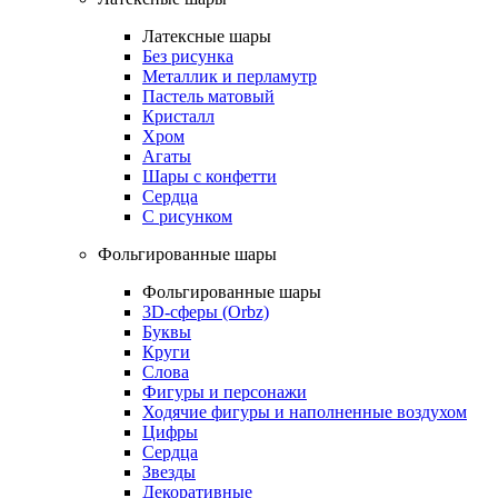
Латексные шары
Без рисунка
Металлик и перламутр
Пастель матовый
Кристалл
Хром
Агаты
Шары с конфетти
Сердца
С рисунком
Фольгированные шары
Фольгированные шары
3D-сферы (Orbz)
Буквы
Круги
Слова
Фигуры и персонажи
Ходячие фигуры и наполненные воздухом
Цифры
Сердца
Звезды
Декоративные