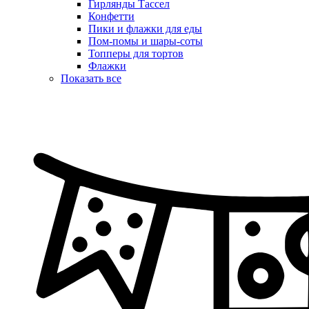
Гирлянды Тассел
Конфетти
Пики и флажки для еды
Пом-помы и шары-соты
Топперы для тортов
Флажки
Показать все