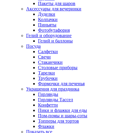
Пакеты для шаров
Аксессуары для вечеринки
Дуделки
Колпачки
Пиньяты
Фотобутафория
Гелий и оборудование
Гелий и баллоны
Посуда
Салфетки
Свечи
Стаканчики
Столовые приборы
Тарелки
Трубочки
Формочки для печенья
Украшения для праздника
Гирлянды
Гирлянды Тассел
Конфетти
Пики и флажки для еды
Пом-помы и шары-соты
Топперы для тортов
Флажки
Показать все