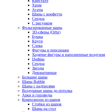
Кристалл
Хром
Агаты
Шары с конфетти
Сердца
С рисунком
Фольгированные шары
3D-сферы (Orbz)
Буквы
Круги
Слова
Фигуры и персонажи
Ходячие фигуры и наполненные воздухом
Цифры
Сердца
Звезды
Декоративные
Большие шары
Шары Bubble
Шары с надписями
Воздушные шары до потолка
Арки и гирлянды
Композиции из шаров
Стойки из шаров
Шары на стол