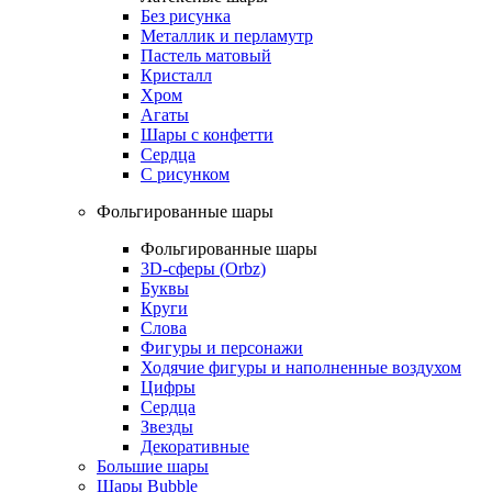
Без рисунка
Металлик и перламутр
Пастель матовый
Кристалл
Хром
Агаты
Шары с конфетти
Сердца
С рисунком
Фольгированные шары
Фольгированные шары
3D-сферы (Orbz)
Буквы
Круги
Слова
Фигуры и персонажи
Ходячие фигуры и наполненные воздухом
Цифры
Сердца
Звезды
Декоративные
Большие шары
Шары Bubble