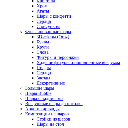
Кристалл
Хром
Агаты
Шары с конфетти
Сердца
С рисунком
Фольгированные шары
3D-сферы (Orbz)
Буквы
Круги
Слова
Фигуры и персонажи
Ходячие фигуры и наполненные воздухом
Цифры
Сердца
Звезды
Декоративные
Большие шары
Шары Bubble
Шары с надписями
Воздушные шары до потолка
Арки и гирлянды
Композиции из шаров
Стойки из шаров
Шары на стол