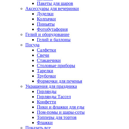
Пакеты для шаров
Аксессуары для вечеринки
Дуделки
Колпачки
Пиньяты
Фотобутафория
Гелий и оборудование
Гелий и баллоны
Посуда
Салфетки
Свечи
Стаканчики
Столовые приборы
Тарелки
Трубочки
Формочки для печенья
Украшения для праздника
Гирлянды
Гирлянды Тассел
Конфетти
Пики и флажки для еды
Пом-помы и шары-соты
Топперы для тортов
Флажки
Показать все