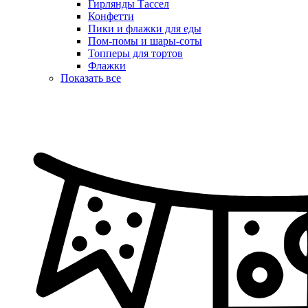
Гирлянды Тассел
Конфетти
Пики и флажки для еды
Пом-помы и шары-соты
Топперы для тортов
Флажки
Показать все