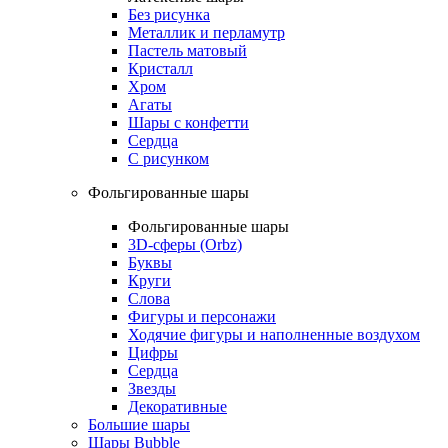
Без рисунка
Металлик и перламутр
Пастель матовый
Кристалл
Хром
Агаты
Шары с конфетти
Сердца
С рисунком
Фольгированные шары
Фольгированные шары
3D-сферы (Orbz)
Буквы
Круги
Слова
Фигуры и персонажи
Ходячие фигуры и наполненные воздухом
Цифры
Сердца
Звезды
Декоративные
Большие шары
Шары Bubble