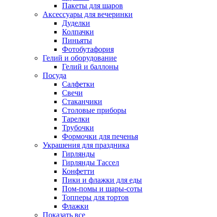
Пакеты для шаров
Аксессуары для вечеринки
Дуделки
Колпачки
Пиньяты
Фотобутафория
Гелий и оборудование
Гелий и баллоны
Посуда
Салфетки
Свечи
Стаканчики
Столовые приборы
Тарелки
Трубочки
Формочки для печенья
Украшения для праздника
Гирлянды
Гирлянды Тассел
Конфетти
Пики и флажки для еды
Пом-помы и шары-соты
Топперы для тортов
Флажки
Показать все