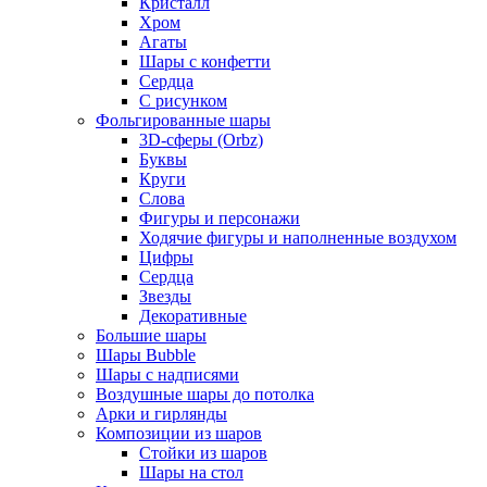
Кристалл
Хром
Агаты
Шары с конфетти
Сердца
С рисунком
Фольгированные шары
3D-сферы (Orbz)
Буквы
Круги
Слова
Фигуры и персонажи
Ходячие фигуры и наполненные воздухом
Цифры
Сердца
Звезды
Декоративные
Большие шары
Шары Bubble
Шары с надписями
Воздушные шары до потолка
Арки и гирлянды
Композиции из шаров
Стойки из шаров
Шары на стол