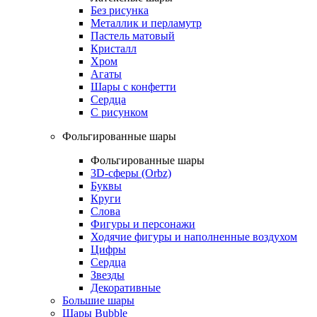
Без рисунка
Металлик и перламутр
Пастель матовый
Кристалл
Хром
Агаты
Шары с конфетти
Сердца
С рисунком
Фольгированные шары
Фольгированные шары
3D-сферы (Orbz)
Буквы
Круги
Слова
Фигуры и персонажи
Ходячие фигуры и наполненные воздухом
Цифры
Сердца
Звезды
Декоративные
Большие шары
Шары Bubble