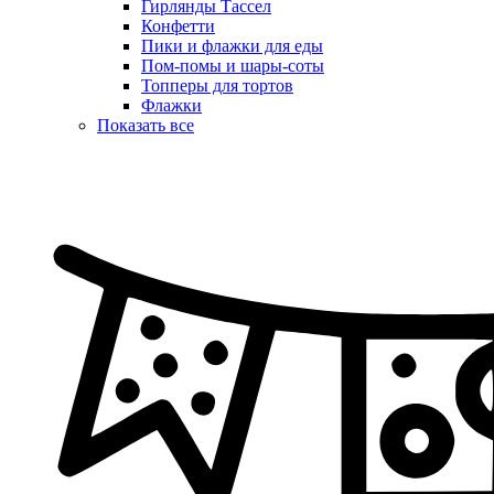
Гирлянды Тассел
Конфетти
Пики и флажки для еды
Пом-помы и шары-соты
Топперы для тортов
Флажки
Показать все