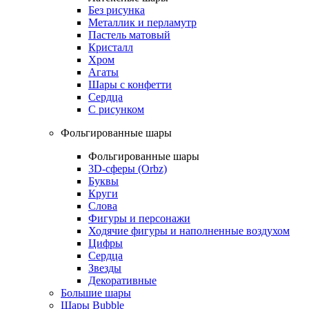
Без рисунка
Металлик и перламутр
Пастель матовый
Кристалл
Хром
Агаты
Шары с конфетти
Сердца
С рисунком
Фольгированные шары
Фольгированные шары
3D-сферы (Orbz)
Буквы
Круги
Слова
Фигуры и персонажи
Ходячие фигуры и наполненные воздухом
Цифры
Сердца
Звезды
Декоративные
Большие шары
Шары Bubble