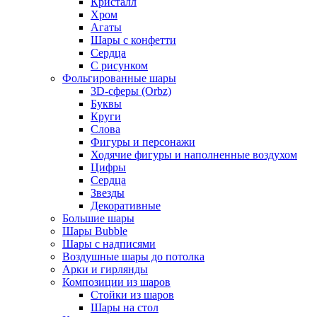
Кристалл
Хром
Агаты
Шары с конфетти
Сердца
С рисунком
Фольгированные шары
3D-сферы (Orbz)
Буквы
Круги
Слова
Фигуры и персонажи
Ходячие фигуры и наполненные воздухом
Цифры
Сердца
Звезды
Декоративные
Большие шары
Шары Bubble
Шары с надписями
Воздушные шары до потолка
Арки и гирлянды
Композиции из шаров
Стойки из шаров
Шары на стол