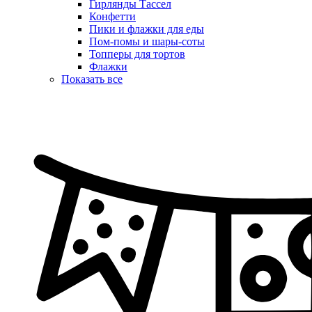
Гирлянды Тассел
Конфетти
Пики и флажки для еды
Пом-помы и шары-соты
Топперы для тортов
Флажки
Показать все