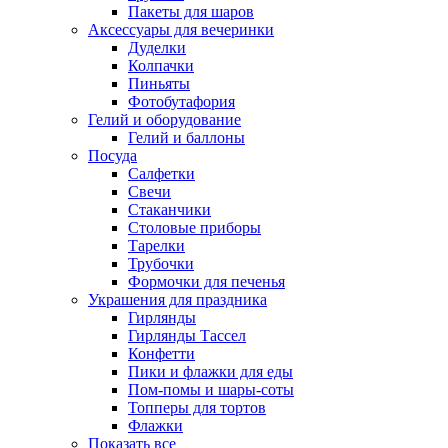
Пакеты для шаров
Аксессуары для вечеринки
Дуделки
Колпачки
Пиньяты
Фотобутафория
Гелий и оборудование
Гелий и баллоны
Посуда
Салфетки
Свечи
Стаканчики
Столовые приборы
Тарелки
Трубочки
Формочки для печенья
Украшения для праздника
Гирлянды
Гирлянды Тассел
Конфетти
Пики и флажки для еды
Пом-помы и шары-соты
Топперы для тортов
Флажки
Показать все