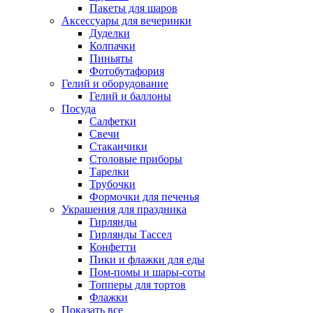
Пакеты для шаров
Аксессуары для вечеринки
Дуделки
Колпачки
Пиньяты
Фотобутафория
Гелий и оборудование
Гелий и баллоны
Посуда
Салфетки
Свечи
Стаканчики
Столовые приборы
Тарелки
Трубочки
Формочки для печенья
Украшения для праздника
Гирлянды
Гирлянды Тассел
Конфетти
Пики и флажки для еды
Пом-помы и шары-соты
Топперы для тортов
Флажки
Показать все