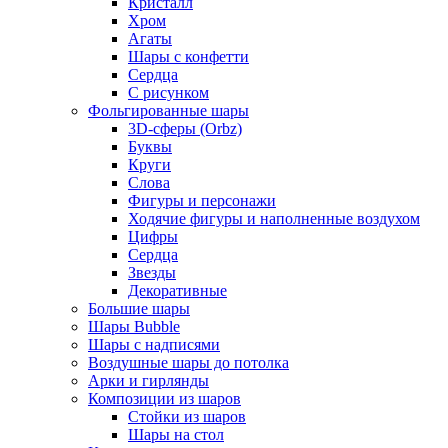
Кристалл
Хром
Агаты
Шары с конфетти
Сердца
С рисунком
Фольгированные шары
3D-сферы (Orbz)
Буквы
Круги
Слова
Фигуры и персонажи
Ходячие фигуры и наполненные воздухом
Цифры
Сердца
Звезды
Декоративные
Большие шары
Шары Bubble
Шары с надписями
Воздушные шары до потолка
Арки и гирлянды
Композиции из шаров
Стойки из шаров
Шары на стол