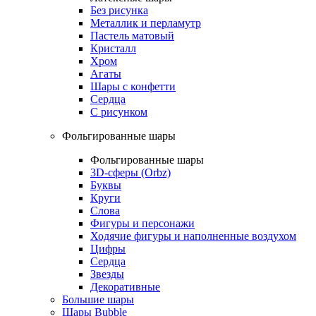
Без рисунка
Металлик и перламутр
Пастель матовый
Кристалл
Хром
Агаты
Шары с конфетти
Сердца
С рисунком
Фольгированные шары
Фольгированные шары
3D-сферы (Orbz)
Буквы
Круги
Слова
Фигуры и персонажи
Ходячие фигуры и наполненные воздухом
Цифры
Сердца
Звезды
Декоративные
Большие шары
Шары Bubble