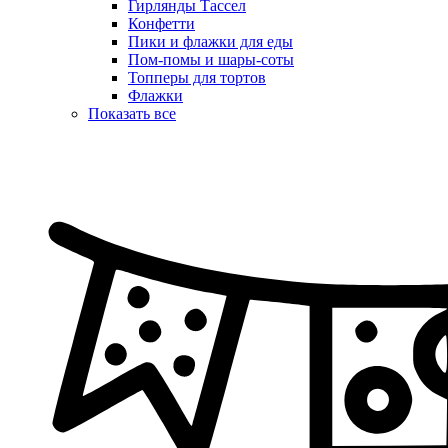
Гирлянды Тассел
Конфетти
Пики и флажки для еды
Пом-помы и шары-соты
Топперы для тортов
Флажки
Показать все