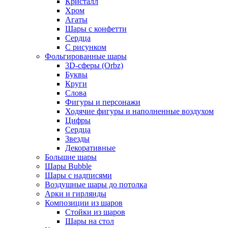
Кристалл
Хром
Агаты
Шары с конфетти
Сердца
С рисунком
Фольгированные шары
3D-сферы (Orbz)
Буквы
Круги
Слова
Фигуры и персонажи
Ходячие фигуры и наполненные воздухом
Цифры
Сердца
Звезды
Декоративные
Большие шары
Шары Bubble
Шары с надписями
Воздушные шары до потолка
Арки и гирлянды
Композиции из шаров
Стойки из шаров
Шары на стол