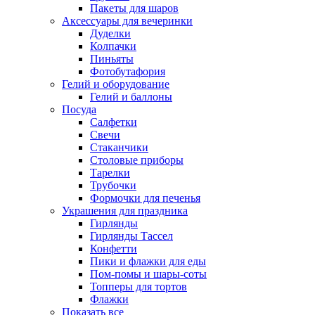
Пакеты для шаров
Аксессуары для вечеринки
Дуделки
Колпачки
Пиньяты
Фотобутафория
Гелий и оборудование
Гелий и баллоны
Посуда
Салфетки
Свечи
Стаканчики
Столовые приборы
Тарелки
Трубочки
Формочки для печенья
Украшения для праздника
Гирлянды
Гирлянды Тассел
Конфетти
Пики и флажки для еды
Пом-помы и шары-соты
Топперы для тортов
Флажки
Показать все