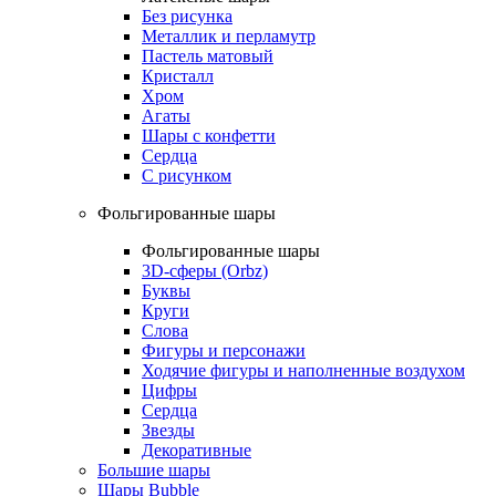
Без рисунка
Металлик и перламутр
Пастель матовый
Кристалл
Хром
Агаты
Шары с конфетти
Сердца
С рисунком
Фольгированные шары
Фольгированные шары
3D-сферы (Orbz)
Буквы
Круги
Слова
Фигуры и персонажи
Ходячие фигуры и наполненные воздухом
Цифры
Сердца
Звезды
Декоративные
Большие шары
Шары Bubble