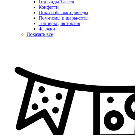
Гирлянды Тассел
Конфетти
Пики и флажки для еды
Пом-помы и шары-соты
Топперы для тортов
Флажки
Показать все