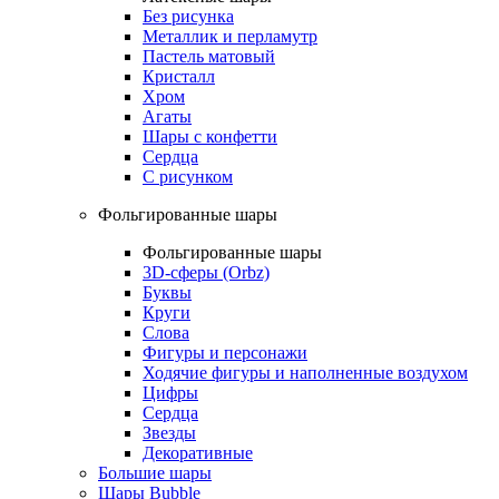
Без рисунка
Металлик и перламутр
Пастель матовый
Кристалл
Хром
Агаты
Шары с конфетти
Сердца
С рисунком
Фольгированные шары
Фольгированные шары
3D-сферы (Orbz)
Буквы
Круги
Слова
Фигуры и персонажи
Ходячие фигуры и наполненные воздухом
Цифры
Сердца
Звезды
Декоративные
Большие шары
Шары Bubble