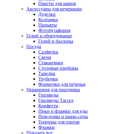
Пакеты для шаров
Аксессуары для вечеринки
Дуделки
Колпачки
Пиньяты
Фотобутафория
Гелий и оборудование
Гелий и баллоны
Посуда
Салфетки
Свечи
Стаканчики
Столовые приборы
Тарелки
Трубочки
Формочки для печенья
Украшения для праздника
Гирлянды
Гирлянды Тассел
Конфетти
Пики и флажки для еды
Пом-помы и шары-соты
Топперы для тортов
Флажки
Показать все