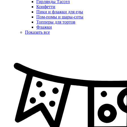
Гирлянды Тассел
Конфетти
Пики и флажки для еды
Пом-помы и шары-соты
Топперы для тортов
Флажки
Показать все