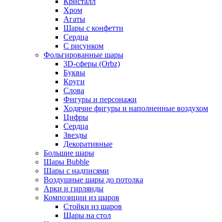
Кристалл
Хром
Агаты
Шары с конфетти
Сердца
С рисунком
Фольгированные шары
3D-сферы (Orbz)
Буквы
Круги
Слова
Фигуры и персонажи
Ходячие фигуры и наполненные воздухом
Цифры
Сердца
Звезды
Декоративные
Большие шары
Шары Bubble
Шары с надписями
Воздушные шары до потолка
Арки и гирлянды
Композиции из шаров
Стойки из шаров
Шары на стол